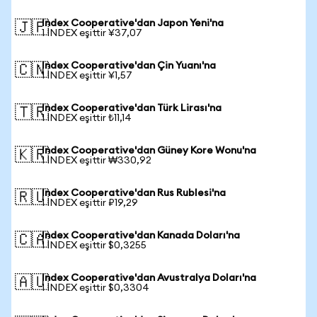
Index Cooperative'dan Japon Yeni'na
🇯🇵
1 INDEX eşittir ¥37,07
Index Cooperative'dan Çin Yuanı'na
🇨🇳
1 INDEX eşittir ¥1,57
Index Cooperative'dan Türk Lirası'na
🇹🇷
1 INDEX eşittir ₺11,14
Index Cooperative'dan Güney Kore Wonu'na
🇰🇷
1 INDEX eşittir ₩330,92
Index Cooperative'dan Rus Rublesi'na
🇷🇺
1 INDEX eşittir ₽19,29
Index Cooperative'dan Kanada Doları'na
🇨🇦
1 INDEX eşittir $0,3255
Index Cooperative'dan Avustralya Doları'na
🇦🇺
1 INDEX eşittir $0,3304