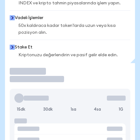
INDEX ve kripto tahmin piyasalarında işlem yapın.
Vadeli İşlemler
50x kaldıraca kadar token'larda uzun veya kısa
pozisyon alın.
Stake Et
Kriptonuzu değerlendirin ve pasif gelir elde edin.
İşlem Yap
15dk
30dk
1sa
4sa
1G