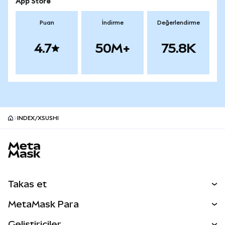
App Store
Puan
İndirme
Değerlendirme
4.7
50M+
75.8K
INDEX/XSUSHI
MetaMask site alt bilgisi
Takas et
Takas İşlemleri
MetaMask Para
Tahmin Et
YENİ
Kripto Al
Geliştiriciler