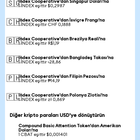
Index Cooperative'dan Singapur Doları'na
🇸🇬
1 INDEX eşittir $0,2987
Index Cooperative'dan İsviçre Frangı'na
🇨🇭
1 INDEX eşittir CHF 0,1888
Index Cooperative'dan Brezilya Reali'na
🇧🇷
1 INDEX eşittir R$1,19
Index Cooperative'dan Bangladeş Takası'na
🇧🇩
1 INDEX eşittir ৳28,86
Index Cooperative'dan Filipin Pezosu'na
🇵🇭
1 INDEX eşittir ₱14,19
Index Cooperative'dan Polonya Zlotisi'na
🇵🇱
1 INDEX eşittir zł 0,869
Diğer kripto paraları USD'ye dönüştürün
Compound Basic Attention Token'dan Amerikan
Doları'na
1 CBAT eşittir $0,001401