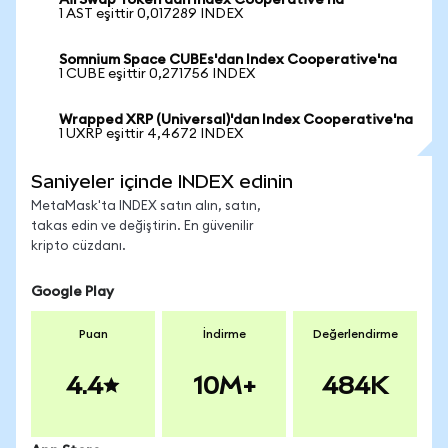
AirSwap Token'dan Index Cooperative'na
1 AST eşittir 0,017289 INDEX
Somnium Space CUBEs'dan Index Cooperative'na
1 CUBE eşittir 0,271756 INDEX
Wrapped XRP (Universal)'dan Index Cooperative'na
1 UXRP eşittir 4,4672 INDEX
Saniyeler içinde INDEX edinin
MetaMask'ta INDEX satın alın, satın,
takas edin ve değiştirin. En güvenilir
kripto cüzdanı.
Google Play
Puan
İndirme
Değerlendirme
4.4
10M+
484K