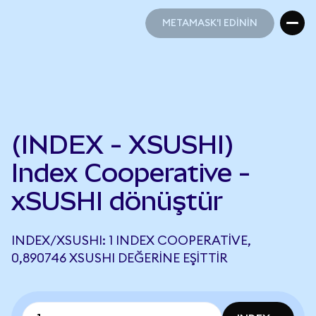
METAMASK'I EDİNİN
METAMASK'I EDİNİN
(INDEX - XSUSHI)
Index Cooperative -
xSUSHI dönüştür
INDEX/XSUSHI: 1 INDEX COOPERATIVE,
0,890746 XSUSHI DEĞERINE EŞITTIR