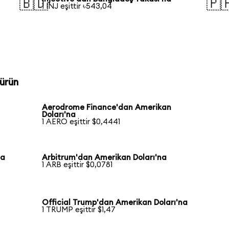
🇧🇩
🇵
1 INJ eşittir ৳543,04
ürün
Aerodrome Finance'dan Amerikan
Doları'na
1 AERO eşittir $0,4441
na
Arbitrum'dan Amerikan Doları'na
1 ARB eşittir $0,0781
Official Trump'dan Amerikan Doları'na
1 TRUMP eşittir $1,47