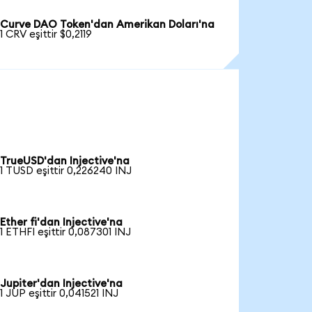
Curve DAO Token'dan Amerikan Doları'na
1 CRV eşittir $0,2119
TrueUSD'dan Injective'na
1 TUSD eşittir 0,226240 INJ
Ether fi'dan Injective'na
1 ETHFI eşittir 0,087301 INJ
Jupiter'dan Injective'na
1 JUP eşittir 0,041521 INJ