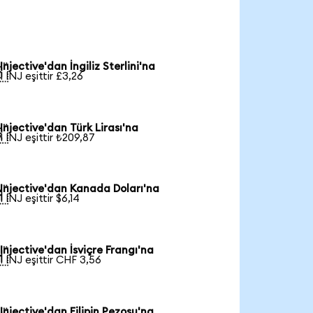
Injective'dan İngiliz Sterlini'na

1 INJ eşittir £3,26
Injective'dan Türk Lirası'na

1 INJ eşittir ₺209,87
Injective'dan Kanada Doları'na

1 INJ eşittir $6,14
Injective'dan İsviçre Frangı'na

1 INJ eşittir CHF 3,56
Injective'dan Filipin Pezosu'na