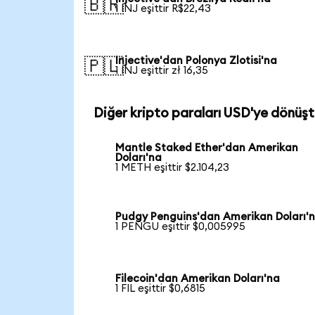
🇧🇷
1 INJ eşittir R$22,43
Injective'dan Polonya Zlotisi'na
🇵🇱
1 INJ eşittir zł 16,35
Diğer kripto paraları USD'ye dönüşt
Mantle Staked Ether'dan Amerikan
Doları'na
1 METH eşittir $2.104,23
Pudgy Penguins'dan Amerikan Doları'
1 PENGU eşittir $0,005995
Filecoin'dan Amerikan Doları'na
1 FIL eşittir $0,6815