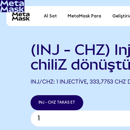
Al Sat
MetaMask Para
Geliştiri
(INJ - CHZ) In
chiliZ dönüştü
INJ/CHZ: 1 INJECTIVE, 333,7753 CHZ 
INJ - CHZ TAKAS ET