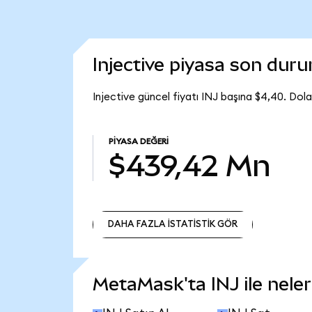
Injective piyasa son dur
Injective güncel fiyatı INJ başına $4,40. Dol
PIYASA DEĞERI
$439,42 Mn
DAHA FAZLA İSTATİSTİK GÖR
DAHA FAZLA İSTATİSTİK GÖR
MetaMask'ta INJ ile neler 