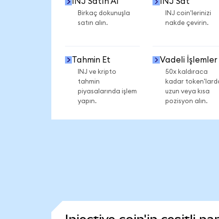
INJ Satın Al
INJ Sat
Birkaç dokunuşla
INJ coin'lerinizi
satın alın.
nakde çevirin.
Tahmin Et
Vadeli İşlemler
INJ ve kripto
50x kaldıraca
tahmin
kadar token'lard
piyasalarında işlem
uzun veya kısa
yapın.
pozisyon alın.