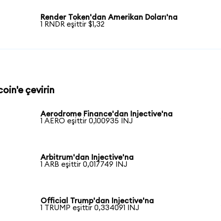
Render Token'dan Amerikan Doları'na
1 RNDR eşittir $1,32
coin'e çevirin
Aerodrome Finance'dan Injective'na
1 AERO eşittir 0,100935 INJ
Arbitrum'dan Injective'na
1 ARB eşittir 0,017749 INJ
Official Trump'dan Injective'na
1 TRUMP eşittir 0,334091 INJ