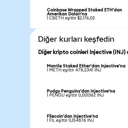
Coinbase Wrapped Staked ETH'dan
Amerikan Doları'na
1 CBETH eşittir $2.176,02
Diğer kurları keşfedin
Diğer kripto coinleri Injective (INJ) 
Mantle Staked Ether'dan Injective'na
1 METH eşittir 478,2341 INJ
Pudgy Penguins'dan Injective'na
1 PENGU eşittir 0,001362 INJ
Filecoin'dan Injective'na
1 FIL eşittir 0,154876 INJ