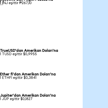

1 INJ eşittir ₱267,10
TrueUSD'dan Amerikan Doları'na
1 TUSD eşittir $0,9955
Ether fi'dan Amerikan Doları'na
1 ETHFI eşittir $0,3841
Jupiter'dan Amerikan Doları'na
1 JUP eşittir $0,1827