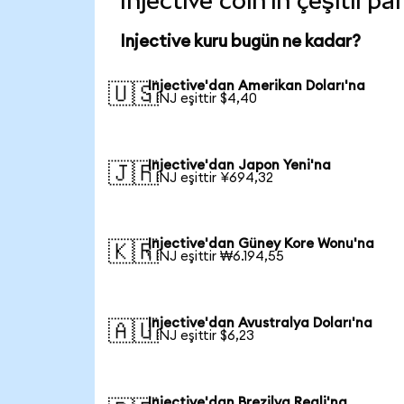
Injective coin'in çeşitli p
Injective kuru bugün ne kadar?
Injective'dan Amerikan Doları'na
🇺🇸
1 INJ eşittir $4,40
Injective'dan Japon Yeni'na
🇯🇵
1 INJ eşittir ¥694,32
Injective'dan Güney Kore Wonu'na
🇰🇷
1 INJ eşittir ₩6.194,55
Injective'dan Avustralya Doları'na
🇦🇺
1 INJ eşittir $6,23
Injective'dan Brezilya Reali'na