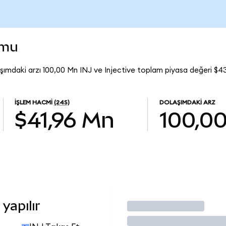
umu
aşımdaki arzı 100,00 Mn INJ ve Injective toplam piyasa değeri $4
İŞLEM HACMI
(24S)
DOLAŞIMDAKI ARZ
$41,96 Mn
100,0
yapılır
İşlem Yap