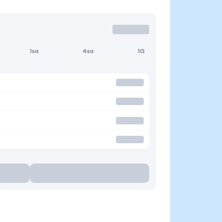
1sa
4sa
1G