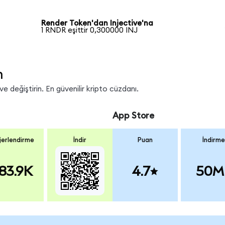
Render Token'dan Injective'na
1 RNDR eşittir 0,300000 INJ
n
e değiştirin. En güvenilir kripto cüzdanı.
App Store
erlendirme
İndir
Puan
İndirme
83.9K
4.7
50M