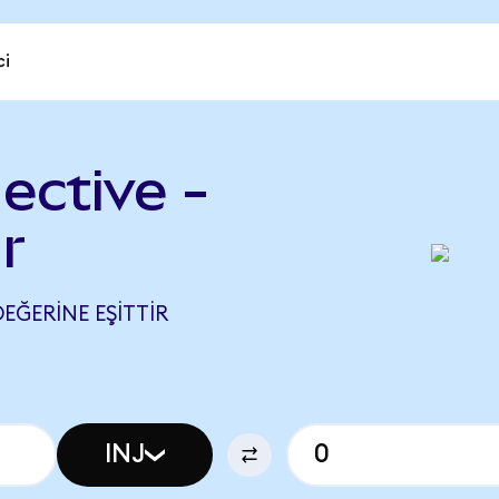
ci
jective -
r
DEĞERINE EŞITTIR
INJ