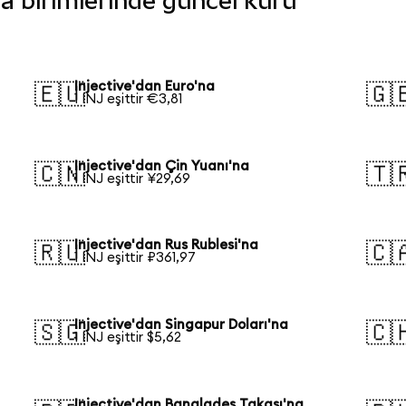
ara birimlerinde güncel kuru
Injective'dan Euro'na
🇪🇺
🇬
1 INJ eşittir €3,81
Injective'dan Çin Yuanı'na
🇨🇳
🇹
1 INJ eşittir ¥29,69
Injective'dan Rus Rublesi'na
🇷🇺
🇨
1 INJ eşittir ₽361,97
Injective'dan Singapur Doları'na
🇸🇬
🇨
1 INJ eşittir $5,62
Injective'dan Bangladeş Takası'na