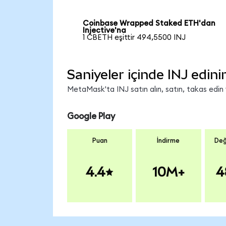
Coinbase Wrapped Staked ETH'dan
Injective'na
1 CBETH eşittir 494,5500 INJ
Saniyeler içinde INJ edini
MetaMask'ta INJ satın alın, satın, takas edin v
Google Play
Puan
İndirme
Değ
4.4
10M+
4