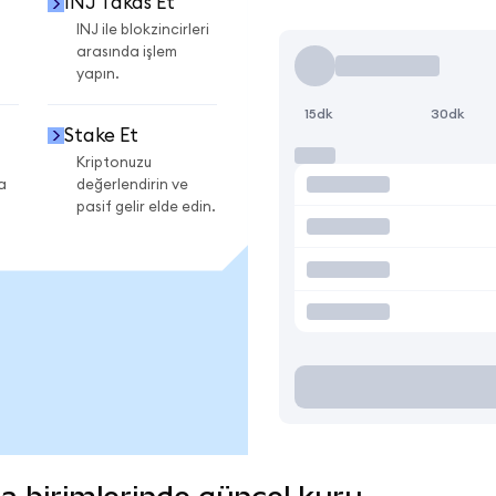
INJ Takas Et
INJ ile blokzincirleri
arasında işlem
yapın.
15dk
30dk
Stake Et
Kriptonuzu
a
değerlendirin ve
pasif gelir elde edin.