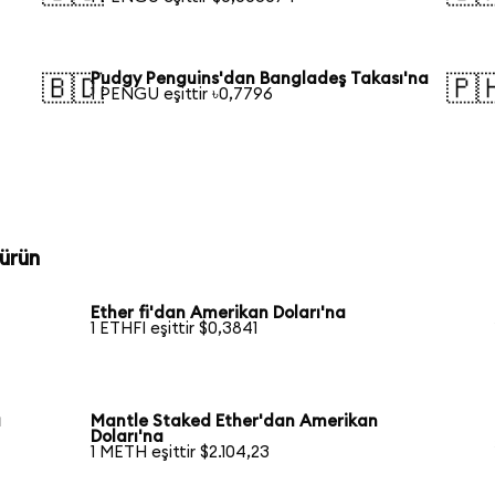
Pudgy Penguins'dan Bangladeş Takası'na
🇧🇩
🇵
1 PENGU eşittir ৳0,7796
ürün
Ether fi'dan Amerikan Doları'na
1 ETHFI eşittir $0,3841
a
Mantle Staked Ether'dan Amerikan
Doları'na
1 METH eşittir $2.104,23