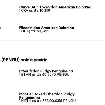
Curve DAO Token'dan Amerikan Doları'na
1 CRV eşittir $0,2119
a
Filecoin'dan Amerikan Doları'na
1 FIL eşittir $0,6815
 (PENGU) coin'e çevirin
Ether fi'dan Pudgy Penguins'na
1 ETHFI eşittir 60,8070 PENGU
Mantle Staked Ether'dan Pudgy
Penguins'na
1 METH eşittir 333100,6316 PENGU