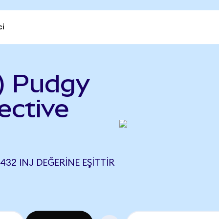
ci
) Pudgy
ective
432 INJ DEĞERINE EŞITTIR