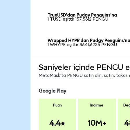
TrueUSD'dan Pudgy Penguins'na
1 TUSD eşittir 157,5812 PENGU
Wrapped HYPE'dan Pudgy Penguins'n
1 WHYPE eşittir 8641,6235 PENGU
Saniyeler içinde PENGU e
MetaMask'ta PENGU satın alın, satın, takas edi
Google Play
Puan
İndirme
Değ
4.4
10M+
4