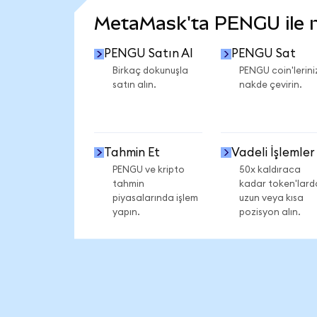
MetaMask'ta PENGU ile ne
PENGU Satın Al
PENGU Sat
Birkaç dokunuşla
PENGU coin'lerini
satın alın.
nakde çevirin.
Tahmin Et
Vadeli İşlemler
PENGU ve kripto
50x kaldıraca
tahmin
kadar token'lard
piyasalarında işlem
uzun veya kısa
yapın.
pozisyon alın.