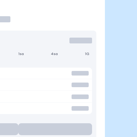
1sa
4sa
1G