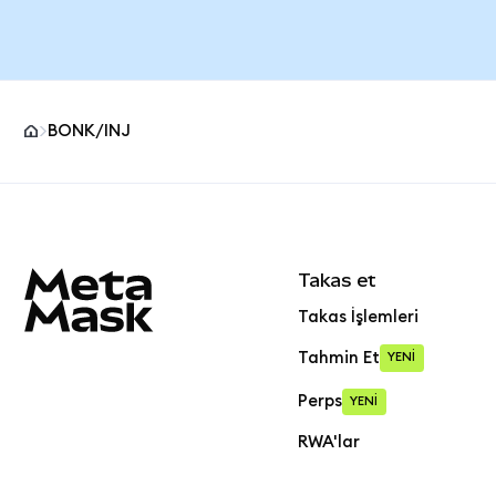
BONK/INJ
MetaMask site alt bilgisi
Takas et
Takas İşlemleri
Tahmin Et
YENİ
Perps
YENİ
RWA'lar