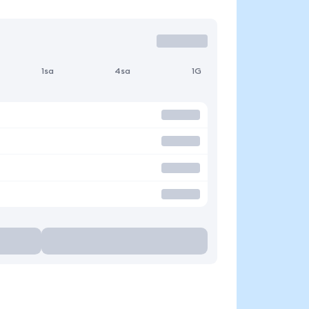
1sa
4sa
1G