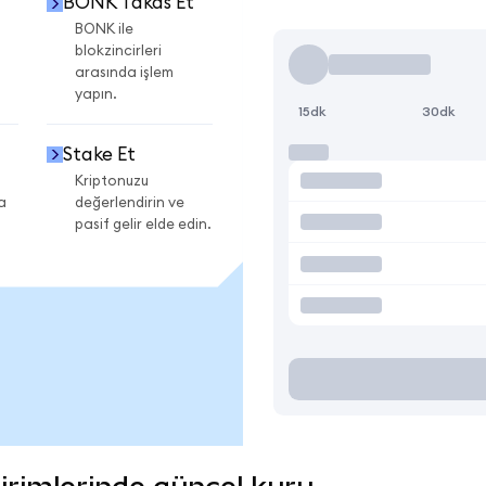
BONK Takas Et
i
BONK ile
blokzincirleri
arasında işlem
yapın.
15dk
30dk
Stake Et
Kriptonuzu
a
değerlendirin ve
pasif gelir elde edin.