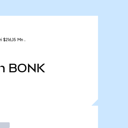
 $216,15 Mn .
n
BONK