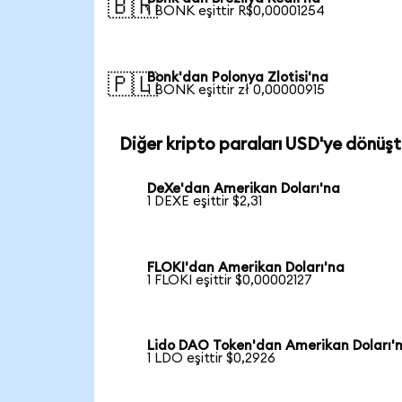
🇧🇷
1 BONK eşittir R$0,00001254
Bonk'dan Polonya Zlotisi'na
🇵🇱
1 BONK eşittir zł 0,00000915
Diğer kripto paraları USD'ye dönüşt
DeXe'dan Amerikan Doları'na
1 DEXE eşittir $2,31
FLOKI'dan Amerikan Doları'na
1 FLOKI eşittir $0,00002127
Lido DAO Token'dan Amerikan Doları'
1 LDO eşittir $0,2926