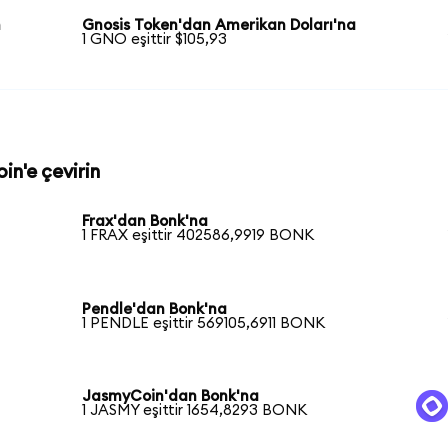
n
Gnosis Token'dan Amerikan Doları'na
1 GNO eşittir $105,93
in'e çevirin
Frax'dan Bonk'na
1 FRAX eşittir 402586,9919 BONK
Pendle'dan Bonk'na
1 PENDLE eşittir 569105,6911 BONK
JasmyCoin'dan Bonk'na
1 JASMY eşittir 1654,8293 BONK