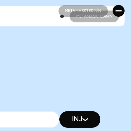
METAMASK'I EDİNİN
METAMASK'I EDİNİN
METAMASK'I EDİNİN
METAMASK'I EDİNİN
INJ