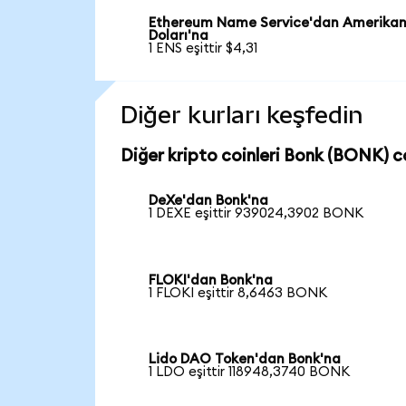
Ethereum Name Service'dan Amerika
Doları'na
1 ENS eşittir $4,31
Diğer kurları keşfedin
Diğer kripto coinleri Bonk (BONK) co
DeXe'dan Bonk'na
1 DEXE eşittir 939024,3902 BONK
FLOKI'dan Bonk'na
1 FLOKI eşittir 8,6463 BONK
Lido DAO Token'dan Bonk'na
1 LDO eşittir 118948,3740 BONK