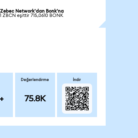
Zebec Network'dan Bonk'na
1 ZBCN eşittir 715,0610 BONK
Değerlendirme
İndir
+
75.8K