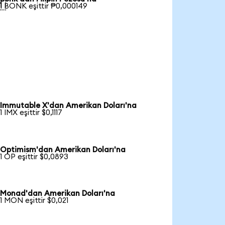

1 BONK eşittir ₱0,000149
Immutable X'dan Amerikan Doları'na
1 IMX eşittir $0,1117
Optimism'dan Amerikan Doları'na
1 OP eşittir $0,0893
Monad'dan Amerikan Doları'na
1 MON eşittir $0,021