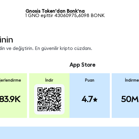
Gnosis Token'dan Bonk'na
1 GNO eşittir 43060975,6098 BONK
inin
 ve değiştirin. En güvenilir kripto cüzdanı.
App Store
erlendirme
İndir
Puan
İndirme
83.9K
4.7
50M