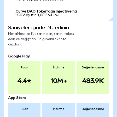
Curve DAO Token'dan Injective'na
1 CRV eşittir 0,051864 INJ
Saniyeler içinde INJ edinin
MetaMask'ta INJ satın alın, satın, takas
edin ve değiştirin. En güvenilir kripto
cüzdanı.
Google Play
Puan
İndirme
Değerlendirme
4.4
10M+
483.9K
App Store
Puan
İndirme
Değerlendirme