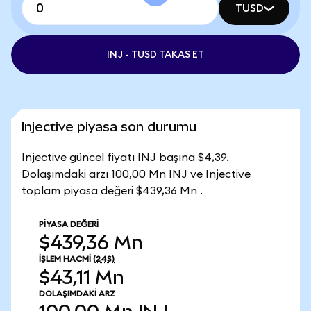
TUSD
INJ - TUSD TAKAS ET
Injective piyasa son durumu
Injective güncel fiyatı INJ başına $4,39.
Dolaşımdaki arzı 100,00 Mn INJ ve Injective
toplam piyasa değeri $439,36 Mn .
PIYASA DEĞERI
$439,36 Mn
İŞLEM HACMI
(24S)
$43,11 Mn
DOLAŞIMDAKI ARZ