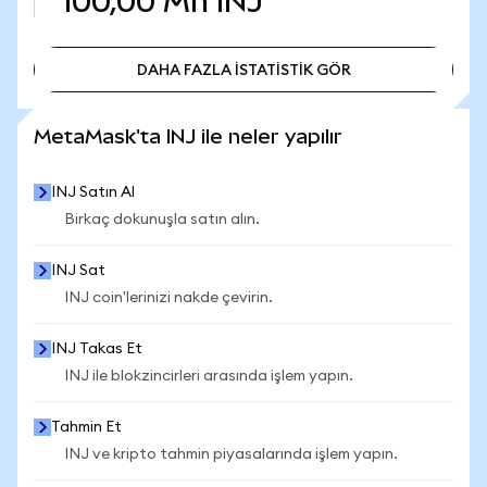
100,00 Mn
INJ
DAHA FAZLA İSTATİSTİK GÖR
DAHA FAZLA İSTATİSTİK GÖR
MetaMask'ta INJ ile neler yapılır
INJ Satın Al
Birkaç dokunuşla satın alın.
INJ Sat
INJ coin'lerinizi nakde çevirin.
INJ Takas Et
INJ ile blokzincirleri arasında işlem yapın.
Tahmin Et
INJ ve kripto tahmin piyasalarında işlem yapın.