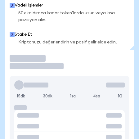
Vadeli İşlemler
50x kaldıraca kadar token'larda uzun veya kısa
pozisyon alın.
Stake Et
Kriptonuzu değerlendirin ve pasif gelir elde edin.
İşlem Yap
15dk
30dk
1sa
4sa
1G