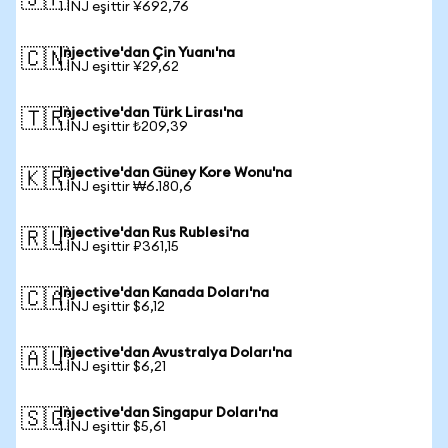
🇯🇵
1 INJ eşittir ¥692,76
Injective'dan Çin Yuanı'na
🇨🇳
1 INJ eşittir ¥29,62
Injective'dan Türk Lirası'na
🇹🇷
1 INJ eşittir ₺209,39
Injective'dan Güney Kore Wonu'na
🇰🇷
1 INJ eşittir ₩6.180,6
Injective'dan Rus Rublesi'na
🇷🇺
1 INJ eşittir ₽361,15
Injective'dan Kanada Doları'na
🇨🇦
1 INJ eşittir $6,12
Injective'dan Avustralya Doları'na
🇦🇺
1 INJ eşittir $6,21
Injective'dan Singapur Doları'na
🇸🇬
1 INJ eşittir $5,61