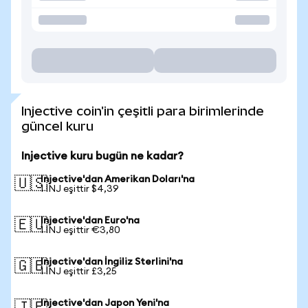
Injective coin'in çeşitli para birimlerinde
güncel kuru
Injective kuru bugün ne kadar?
Injective'dan Amerikan Doları'na
🇺🇸
1 INJ eşittir $4,39
Injective'dan Euro'na
🇪🇺
1 INJ eşittir €3,80
Injective'dan İngiliz Sterlini'na
🇬🇧
1 INJ eşittir £3,25
Injective'dan Japon Yeni'na