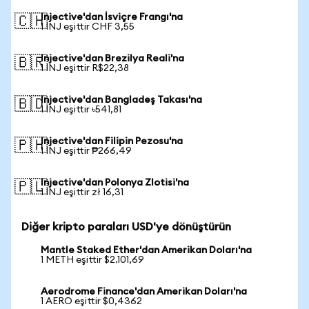
Injective'dan İsviçre Frangı'na
🇨🇭
1 INJ eşittir CHF 3,55
Injective'dan Brezilya Reali'na
🇧🇷
1 INJ eşittir R$22,38
Injective'dan Bangladeş Takası'na
🇧🇩
1 INJ eşittir ৳541,81
Injective'dan Filipin Pezosu'na
🇵🇭
1 INJ eşittir ₱266,49
Injective'dan Polonya Zlotisi'na
🇵🇱
1 INJ eşittir zł 16,31
Diğer kripto paraları USD'ye dönüştürün
Mantle Staked Ether'dan Amerikan Doları'na
1 METH eşittir $2.101,69
Aerodrome Finance'dan Amerikan Doları'na
1 AERO eşittir $0,4362