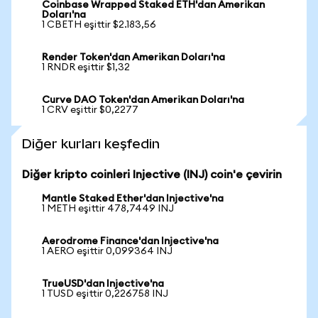
Coinbase Wrapped Staked ETH'dan Amerikan
Doları'na
1 CBETH eşittir $2.183,56
Render Token'dan Amerikan Doları'na
1 RNDR eşittir $1,32
Curve DAO Token'dan Amerikan Doları'na
1 CRV eşittir $0,2277
Diğer kurları keşfedin
Diğer kripto coinleri Injective (INJ) coin'e çevirin
Mantle Staked Ether'dan Injective'na
1 METH eşittir 478,7449 INJ
Aerodrome Finance'dan Injective'na
1 AERO eşittir 0,099364 INJ
TrueUSD'dan Injective'na
1 TUSD eşittir 0,226758 INJ