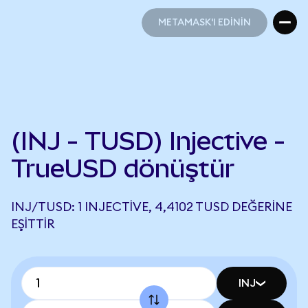
METAMASK'I EDİNİN
METAMASK'I EDİNİN
(INJ - TUSD) Injective -
TrueUSD dönüştür
INJ/TUSD: 1 INJECTIVE, 4,4102 TUSD DEĞERINE
EŞITTIR
INJ