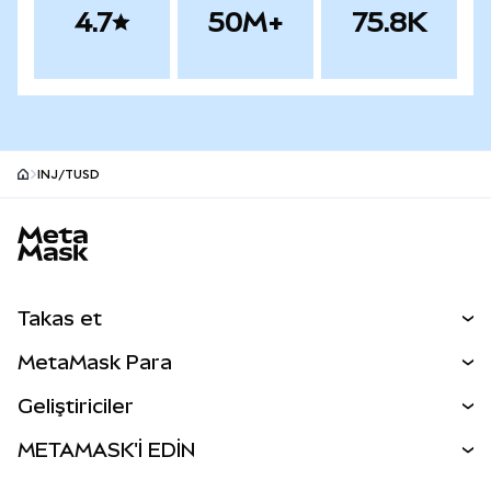
4.7
50M+
75.8K
INJ/TUSD
MetaMask site alt bilgisi
Takas et
Takas İşlemleri
MetaMask Para
Tahmin Et
YENİ
Kripto Al
Geliştiriciler
Perps
YENİ
MetaMask Kart
Dökümantasyon
METAMASK'İ EDİN
RWA'lar
mUSD
YENİ
Kontrol Paneli
İşlem Kalkanı