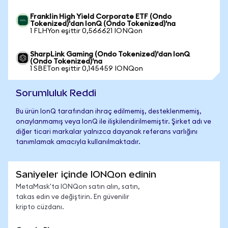
Franklin High Yield Corporate ETF (Ondo
Tokenized)'dan IonQ (Ondo Tokenized)'na
1 FLHYon eşittir 0,566621 IONQon
SharpLink Gaming (Ondo Tokenized)'dan IonQ
(Ondo Tokenized)'na
1 SBETon eşittir 0,145459 IONQon
Sorumluluk Reddi
Bu ürün IonQ tarafından ihraç edilmemiş, desteklenmemiş,
onaylanmamış veya IonQ ile ilişkilendirilmemiştir. Şirket adı ve
diğer ticari markalar yalnızca dayanak referans varlığını
tanımlamak amacıyla kullanılmaktadır.
Saniyeler içinde IONQon edinin
MetaMask'ta IONQon satın alın, satın,
takas edin ve değiştirin. En güvenilir
kripto cüzdanı.