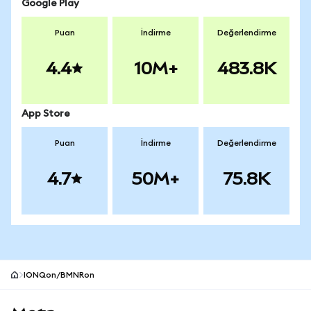
Google Play
Puan
İndirme
Değerlendirme
4.4
10M+
483.8K
App Store
Puan
İndirme
Değerlendirme
4.7
50M+
75.8K
IONQon/BMNRon
MetaMask site alt bilgisi