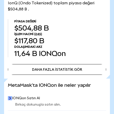
IonQ (Ondo Tokenized) toplam piyasa değeri
$504,88 B .
PIYASA DEĞERI
$504,88 B
İŞLEM HACMI
(24S)
$117,80 B
DOLAŞIMDAKI ARZ
11,64 B
IONQon
DAHA FAZLA İSTATİSTİK GÖR
DAHA FAZLA İSTATİSTİK GÖR
MetaMask'ta IONQon ile neler yapılır
IONQon Satın Al
Birkaç dokunuşla satın alın.