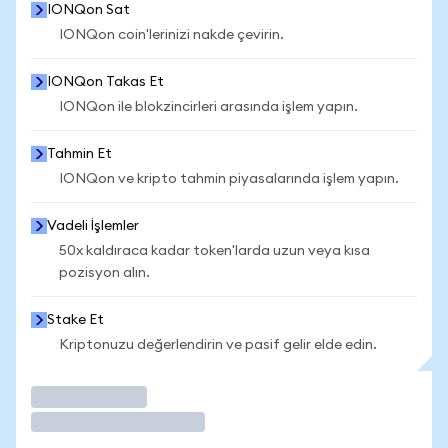
IONQon Sat
IONQon coin'lerinizi nakde çevirin.
IONQon Takas Et
IONQon ile blokzincirleri arasında işlem yapın.
Tahmin Et
IONQon ve kripto tahmin piyasalarında işlem yapın.
Vadeli İşlemler
50x kaldıraca kadar token'larda uzun veya kısa
pozisyon alın.
Stake Et
Kriptonuzu değerlendirin ve pasif gelir elde edin.
İşlem Yap