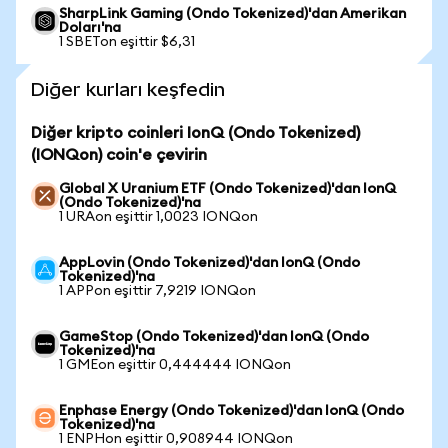
SharpLink Gaming (Ondo Tokenized)'dan Amerikan
Doları'na
1 SBETon eşittir $6,31
Diğer kurları keşfedin
Diğer kripto coinleri IonQ (Ondo Tokenized)
(IONQon) coin'e çevirin
Global X Uranium ETF (Ondo Tokenized)'dan IonQ
(Ondo Tokenized)'na
1 URAon eşittir 1,0023 IONQon
AppLovin (Ondo Tokenized)'dan IonQ (Ondo
Tokenized)'na
1 APPon eşittir 7,9219 IONQon
GameStop (Ondo Tokenized)'dan IonQ (Ondo
Tokenized)'na
1 GMEon eşittir 0,444444 IONQon
Enphase Energy (Ondo Tokenized)'dan IonQ (Ondo
Tokenized)'na
1 ENPHon eşittir 0,908944 IONQon