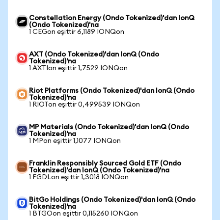
Constellation Energy (Ondo Tokenized)'dan IonQ
(Ondo Tokenized)'na
1 CEGon eşittir 6,1189 IONQon
AXT (Ondo Tokenized)'dan IonQ (Ondo
Tokenized)'na
1 AXTIon eşittir 1,7529 IONQon
Riot Platforms (Ondo Tokenized)'dan IonQ (Ondo
Tokenized)'na
1 RIOTon eşittir 0,499539 IONQon
MP Materials (Ondo Tokenized)'dan IonQ (Ondo
Tokenized)'na
1 MPon eşittir 1,1077 IONQon
Franklin Responsibly Sourced Gold ETF (Ondo
Tokenized)'dan IonQ (Ondo Tokenized)'na
1 FGDLon eşittir 1,3018 IONQon
BitGo Holdings (Ondo Tokenized)'dan IonQ (Ondo
Tokenized)'na
1 BTGOon eşittir 0,115260 IONQon