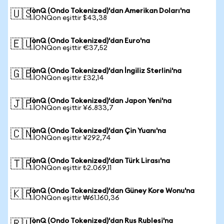
IonQ (Ondo Tokenized)'dan Amerikan Doları'na
🇺🇸
1 IONQon eşittir $43,38
IonQ (Ondo Tokenized)'dan Euro'na
🇪🇺
1 IONQon eşittir €37,52
IonQ (Ondo Tokenized)'dan İngiliz Sterlini'na
🇬🇧
1 IONQon eşittir £32,14
IonQ (Ondo Tokenized)'dan Japon Yeni'na
🇯🇵
1 IONQon eşittir ¥6.833,7
IonQ (Ondo Tokenized)'dan Çin Yuanı'na
🇨🇳
1 IONQon eşittir ¥292,74
IonQ (Ondo Tokenized)'dan Türk Lirası'na
🇹🇷
1 IONQon eşittir ₺2.069,11
IonQ (Ondo Tokenized)'dan Güney Kore Wonu'na
🇰🇷
1 IONQon eşittir ₩61.160,36
IonQ (Ondo Tokenized)'dan Rus Rublesi'na