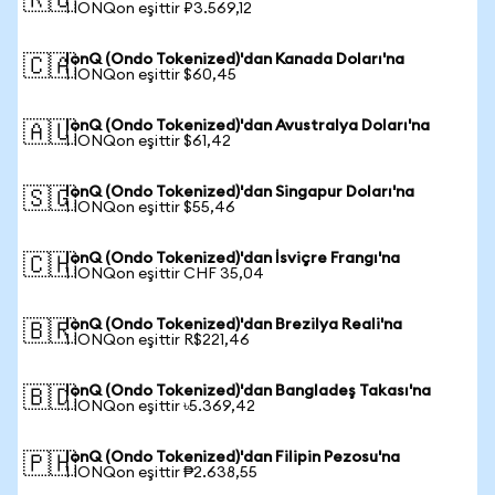
🇷🇺
1 IONQon eşittir ₽3.569,12
IonQ (Ondo Tokenized)'dan Kanada Doları'na
🇨🇦
1 IONQon eşittir $60,45
IonQ (Ondo Tokenized)'dan Avustralya Doları'na
🇦🇺
1 IONQon eşittir $61,42
IonQ (Ondo Tokenized)'dan Singapur Doları'na
🇸🇬
1 IONQon eşittir $55,46
IonQ (Ondo Tokenized)'dan İsviçre Frangı'na
🇨🇭
1 IONQon eşittir CHF 35,04
IonQ (Ondo Tokenized)'dan Brezilya Reali'na
🇧🇷
1 IONQon eşittir R$221,46
IonQ (Ondo Tokenized)'dan Bangladeş Takası'na
🇧🇩
1 IONQon eşittir ৳5.369,42
IonQ (Ondo Tokenized)'dan Filipin Pezosu'na
🇵🇭
1 IONQon eşittir ₱2.638,55