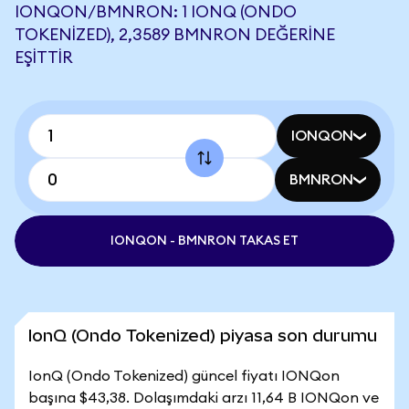
IONQON/BMNRON: 1 IONQ (ONDO
TOKENIZED), 2,3589 BMNRON DEĞERINE
EŞITTIR
IONQON
BMNRON
IONQON - BMNRON TAKAS ET
IonQ (Ondo Tokenized) piyasa son durumu
IonQ (Ondo Tokenized) güncel fiyatı IONQon
başına $43,38. Dolaşımdaki arzı 11,64 B IONQon ve