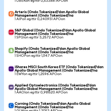
1 UBERon eşittir 0,533881 APOon
Arteris (Ondo Tokenized)'dan Apollo Global
Management (Ondo Tokenized)'na
1 AIPon eşittir 0,240931 APOon
S&P Global (Ondo Tokenized)'dan Apollo Global
Management (Ondo Tokenized)'na
1 SPGIon eşittir 3,2572 APOon
Shopify (Ondo Tokenized)'dan Apollo Global
Management (Ondo Tokenized)'na
1 SHOPon eşittir 1,1147 APOon
iShares MSCI South Korea ETF (Ondo Tokenized)'dan
Apollo Global Management (Ondo Tokenized)'na
1 EWYon eşittir 1,2596 APOon
Applied Optoelectronics (Ondo Tokenized)'dan
Apollo Global Management (Ondo Tokenized)'na
1 AAOIon eşittir 0,981520 APOon
Corning (Ondo Tokenized)'dan Apollo Global
Management (Ondo Tokenized)'na
1 GLWon eşittir 1,2053 APOon