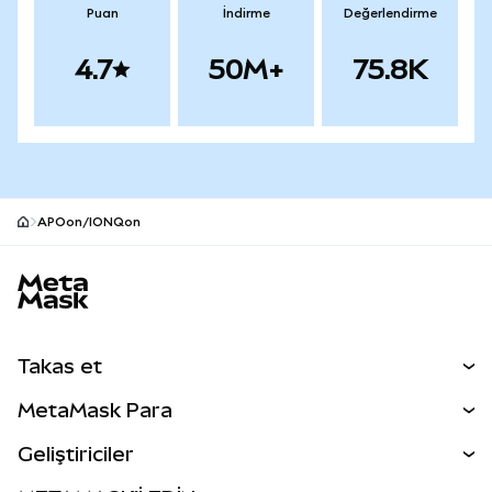
Puan
İndirme
Değerlendirme
4.7
50M+
75.8K
APOon/IONQon
MetaMask site alt bilgisi
Takas et
Takas İşlemleri
MetaMask Para
Tahmin Et
YENİ
Kripto Al
Geliştiriciler
Perps
YENİ
MetaMask Kart
Dökümantasyon