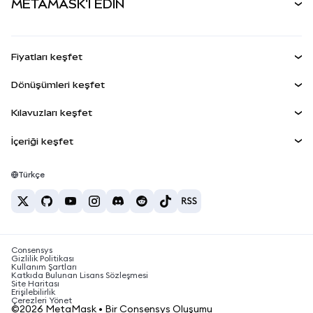
METAMASK'İ EDİN
RWA'lar
mUSD
YENİ
Kontrol Paneli
İşlem Kalkanı
Kazan
Smart Accounts Kit
Agent Wallet
YENİ
Fiyatları keşfet
Gömülü Cüzdanlar
Snap'ler
Bitcoin Fiyatı
Dönüşümleri keşfet
MetaMask Connect
Ethereum Fiyatı
Ödüller
YENİ
BTC'den USD'ye
Solana Fiyatı
Kılavuzları keşfet
Snap'ler
Güvenlik
ETH'den USD'ye
BTC Satın Al
Shiba Inu Fiyatı
USDT'den INR'ye
İçeriği keşfet
Web3 Servisleri
Destek
ETH Satın Al
Pepe Fiyatı
Bitcoin cüzdanı
BTC'den USDT'ye
SOL Satın Al
Kariyer
Tether Fiyatı
Solana cüzdanı
Türkçe
BTC'den INR'ye
PEPE Satın Al
İletişim
USDC Fiyatı
En iyi kripto kartları
ETH'den USDT'ye
USDT Satın Al
Chainlink Fiyatı
En iyi mobil kripto cüzdanlar
USDT'den PHP'ye
USDC Satın Al
Polymarket nedir?
BTC'den EUR'ya
Consensys
SHIB Satın Al
Kripto vergi haberleri
Gizlilik Politikası
Kullanım Şartları
BNB Satın Al
Katkıda Bulunan Lisans Sözleşmesi
Kripto para nasıl satın alınır?
Site Haritası
Erişilebilirlik
Bitcoin nasıl satılır?
Çerezleri Yönet
©2026 MetaMask • Bir Consensys Oluşumu