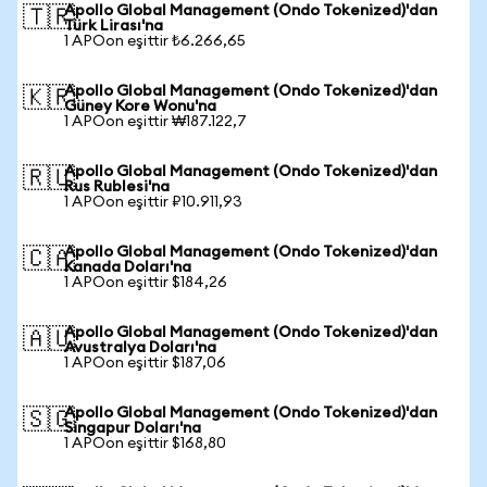
Apollo Global Management (Ondo Tokenized)'dan
🇹🇷
Türk Lirası'na
1 APOon eşittir ₺6.266,65
Apollo Global Management (Ondo Tokenized)'dan
🇰🇷
Güney Kore Wonu'na
1 APOon eşittir ₩187.122,7
Apollo Global Management (Ondo Tokenized)'dan
🇷🇺
Rus Rublesi'na
1 APOon eşittir ₽10.911,93
Apollo Global Management (Ondo Tokenized)'dan
🇨🇦
Kanada Doları'na
1 APOon eşittir $184,26
Apollo Global Management (Ondo Tokenized)'dan
🇦🇺
Avustralya Doları'na
1 APOon eşittir $187,06
Apollo Global Management (Ondo Tokenized)'dan
🇸🇬
Singapur Doları'na
1 APOon eşittir $168,80