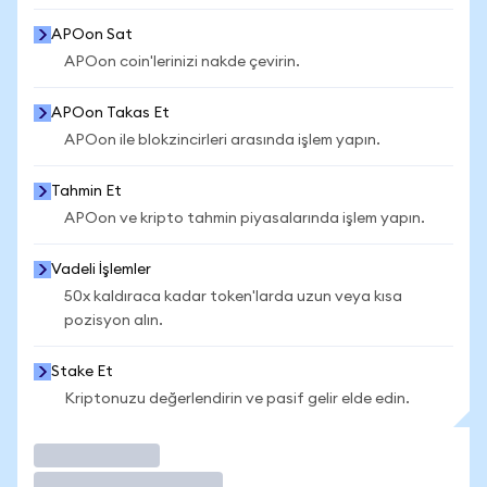
APOon Sat
APOon coin'lerinizi nakde çevirin.
APOon Takas Et
APOon ile blokzincirleri arasında işlem yapın.
Tahmin Et
APOon ve kripto tahmin piyasalarında işlem yapın.
Vadeli İşlemler
50x kaldıraca kadar token'larda uzun veya kısa
pozisyon alın.
Stake Et
Kriptonuzu değerlendirin ve pasif gelir elde edin.
İşlem Yap