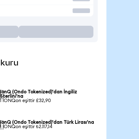
 kuru
IonQ (Ondo Tokenized)'dan İngiliz

Sterlini'na
1 IONQon eşittir £32,90
IonQ (Ondo Tokenized)'dan Türk Lirası'na

1 IONQon eşittir ₺2.117,14