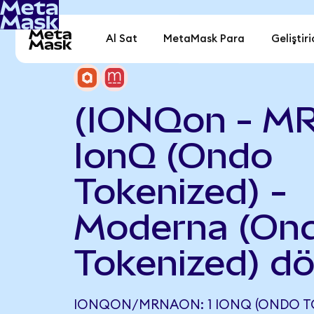
Al Sat
MetaMask Para
Geliştiri
(IONQon - M
IonQ (Ondo
Tokenized) -
Moderna (On
Tokenized) d
IONQON/MRNAON: 1 IONQ (ONDO TOK