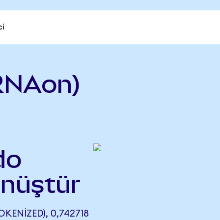
ci
RNAon)
do
önüştür
ENIZED), 0,742718