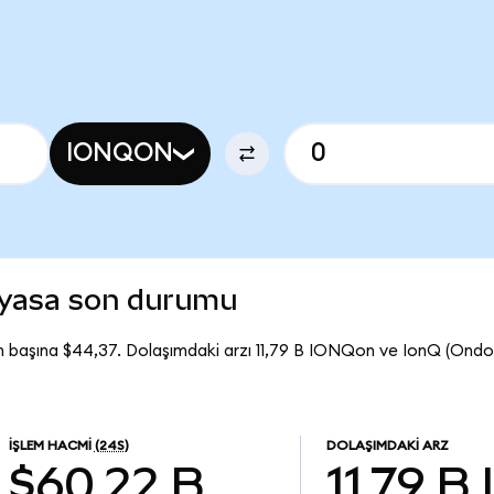
IONQON
iyasa son durumu
 başına $44,37. Dolaşımdaki arzı 11,79 B IONQon ve IonQ (Ond
İŞLEM HACMI
(24S)
DOLAŞIMDAKI ARZ
$60,22 B
11,79 B