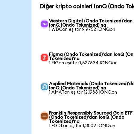
Diğer kripto coinleri IonQ (Ondo To
Western Digital (Ondo Tokenized)'dan
IonQ (Ondo Tokenized)'na
1 WDCon eşittir 9,9752 IONQon
Figma (Ondo Tokenized)'dan IonQ (O
Tokenized)'na
1 FIGon eşittir 0,527834 IONQon
Applied Materials (Ondo Tokenized)'d
IonQ (Ondo Tokenized)'na
1 AMATon eşittir 12,1983 IONQon
Franklin Responsibly Sourced Gold ETF
(Ondo Tokenized)'dan IonQ (Ondo
Tokenized)'na
1 FGDLon eşittir 1,3009 IONQon