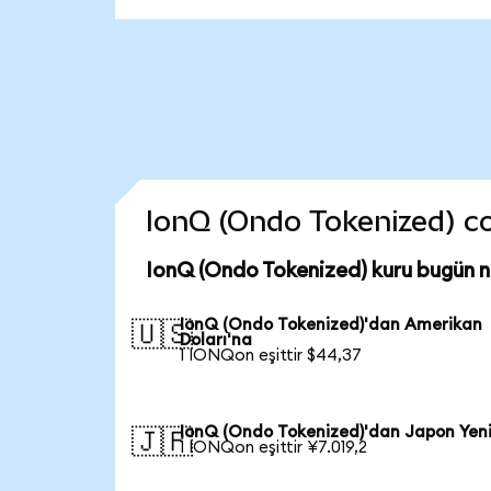
IonQ (Ondo Tokenized) coi
IonQ (Ondo Tokenized) kuru bugün 
IonQ (Ondo Tokenized)'dan Amerikan
🇺🇸
Doları'na
1 IONQon eşittir $44,37
IonQ (Ondo Tokenized)'dan Japon Yen
🇯🇵
1 IONQon eşittir ¥7.019,2