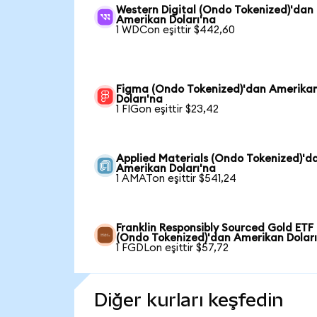
Western Digital (Ondo Tokenized)'dan
Amerikan Doları'na
1 WDCon eşittir $442,60
Figma (Ondo Tokenized)'dan Amerika
Doları'na
1 FIGon eşittir $23,42
Applied Materials (Ondo Tokenized)'d
Amerikan Doları'na
1 AMATon eşittir $541,24
Franklin Responsibly Sourced Gold ETF
(Ondo Tokenized)'dan Amerikan Doları
1 FGDLon eşittir $57,72
Diğer kurları keşfedin