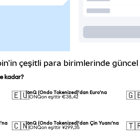
n'in çeşitli para birimlerinde güncel
ne kadar?
IonQ (Ondo Tokenized)'dan Euro'na
🇪🇺
🇬
1 IONQon eşittir €38,42
i'na
IonQ (Ondo Tokenized)'dan Çin Yuanı'na
🇨🇳
🇹
1 IONQon eşittir ¥299,35