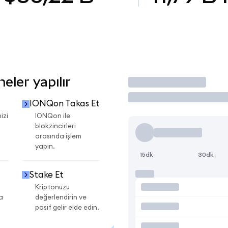
ler yapılır
İşlem Yap
IONQon Takas Et
izi
IONQon ile
blokzincirleri
arasında işlem
yapın.
15dk
30dk
Stake Et
Kriptonuzu
a
değerlendirin ve
pasif gelir elde edin.