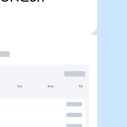
1sa
4sa
1G