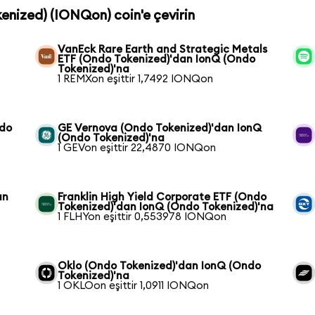
kenized) (IONQon) coin'e çevirin
VanEck Rare Earth and Strategic Metals
ETF (Ondo Tokenized)'dan IonQ (Ondo
Tokenized)'na
1 REMXon eşittir 1,7492 IONQon
ndo
GE Vernova (Ondo Tokenized)'dan IonQ
(Ondo Tokenized)'na
1 GEVon eşittir 22,4870 IONQon
an
Franklin High Yield Corporate ETF (Ondo
Tokenized)'dan IonQ (Ondo Tokenized)'na
1 FLHYon eşittir 0,553978 IONQon
Oklo (Ondo Tokenized)'dan IonQ (Ondo
Tokenized)'na
1 OKLOon eşittir 1,0911 IONQon