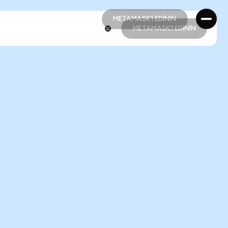
METAMASK'I EDİNİN
METAMASK'I EDİNİN
METAMASK'I EDİNİN
METAMASK'I EDİNİN