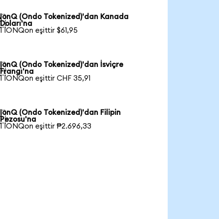
IonQ (Ondo Tokenized)'dan Kanada

Doları'na
1 IONQon eşittir $61,95
IonQ (Ondo Tokenized)'dan İsviçre

Frangı'na
1 IONQon eşittir CHF 35,91
IonQ (Ondo Tokenized)'dan Filipin

Pezosu'na
1 IONQon eşittir ₱2.696,33