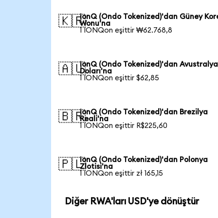
IonQ (Ondo Tokenized)'dan Güney Kor
🇰🇷
Wonu'na
1 IONQon eşittir ₩62.768,8
IonQ (Ondo Tokenized)'dan Avustraly
🇦🇺
Doları'na
1 IONQon eşittir $62,85
IonQ (Ondo Tokenized)'dan Brezilya
🇧🇷
Reali'na
1 IONQon eşittir R$225,60
IonQ (Ondo Tokenized)'dan Polonya
🇵🇱
Zlotisi'na
1 IONQon eşittir zł 165,15
Diğer RWA'ları USD'ye dönüştür