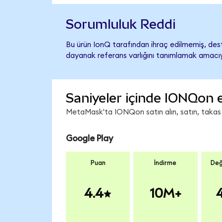
Sorumluluk Reddi
Bu ürün IonQ tarafından ihraç edilmemiş, deste
dayanak referans varlığını tanımlamak amacıyl
Saniyeler içinde IONQon 
MetaMask'ta IONQon satın alın, satın, takas ed
Google Play
Puan
İndirme
Değ
4.4
10M+