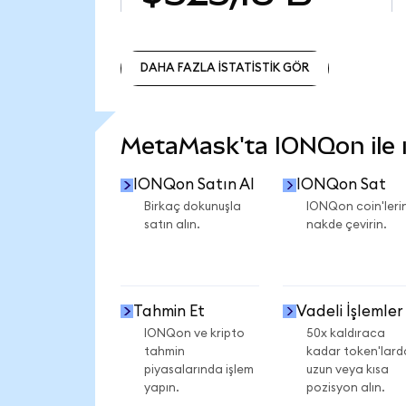
DAHA FAZLA İSTATİSTİK GÖR
DAHA FAZLA İSTATİSTİK GÖR
MetaMask'ta IONQon ile ne
IONQon Satın Al
IONQon Sat
Birkaç dokunuşla
IONQon coin'lerin
satın alın.
nakde çevirin.
Tahmin Et
Vadeli İşlemler
IONQon ve kripto
50x kaldıraca
tahmin
kadar token'lard
piyasalarında işlem
uzun veya kısa
yapın.
pozisyon alın.