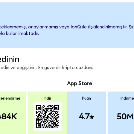
klenmemiş, onaylanmamış veya IonQ ile ilişkilendirilmemiştir. Şir
a kullanılmaktadır.
edinin
in ve değiştirin. En güvenilir kripto cüzdanı.
App Store
erlendirme
İndir
Puan
İndirme
484K
4.7
50M