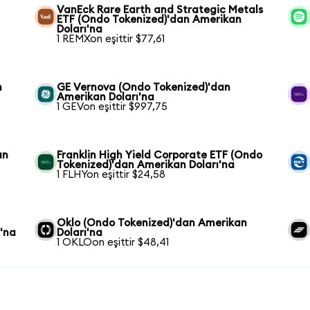
VanEck Rare Earth and Strategic Metals
ETF (Ondo Tokenized)'dan Amerikan
Doları'na
1 REMXon eşittir $77,61
n
GE Vernova (Ondo Tokenized)'dan
Amerikan Doları'na
1 GEVon eşittir $997,75
an
Franklin High Yield Corporate ETF (Ondo
Tokenized)'dan Amerikan Doları'na
1 FLHYon eşittir $24,58
Oklo (Ondo Tokenized)'dan Amerikan
'na
Doları'na
1 OKLOon eşittir $48,41