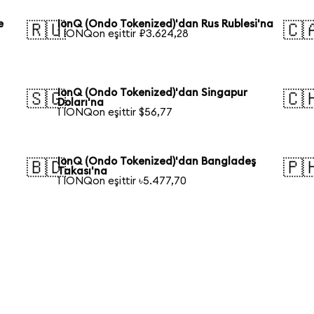
e
IonQ (Ondo Tokenized)'dan Rus Rublesi'na
🇷🇺
🇨
1 IONQon eşittir ₽3.624,28
a
IonQ (Ondo Tokenized)'dan Singapur
🇸🇬
🇨
Doları'na
1 IONQon eşittir $56,77
IonQ (Ondo Tokenized)'dan Bangladeş
🇧🇩
🇵
Takası'na
1 IONQon eşittir ৳5.477,70