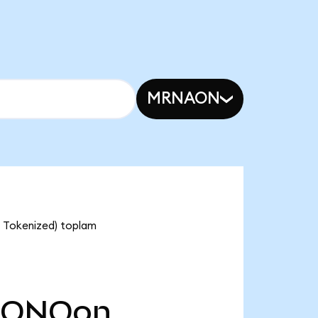
MRNAON
o Tokenized) toplam
IONQon