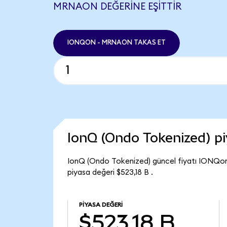
MRNAON DEĞERINE EŞITTIR
IONQON - MRNAON TAKAS ET
IonQ (Ondo Tokenized) p
IonQ (Ondo Tokenized) güncel fiyatı IONQon
piyasa değeri $523,18 B .
PIYASA DEĞERI
$523,18 B