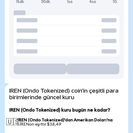
15dk
30dk
1sa
4sa
1G
IREN (Ondo Tokenized) coin'in çeşitli para
birimlerinde güncel kuru
IREN (Ondo Tokenized) kuru bugün ne kadar?
IREN (Ondo Tokenized)'dan Amerikan Doları'na
🇺🇸
1 IRENon eşittir $38,49