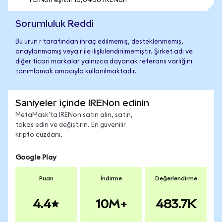
1 LINon eşittir 13,0436 IRENon
Sorumluluk Reddi
Bu ürün r tarafından ihraç edilmemiş, desteklenmemiş,
onaylanmamış veya r ile ilişkilendirilmemiştir. Şirket adı ve
diğer ticari markalar yalnızca dayanak referans varlığını
tanımlamak amacıyla kullanılmaktadır.
Saniyeler içinde IRENon edinin
MetaMask'ta IRENon satın alın, satın,
takas edin ve değiştirin. En güvenilir
kripto cüzdanı.
Google Play
Puan
İndirme
Değerlendirme
4.4
10M+
483.7K