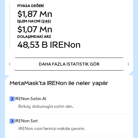
PIYASA DEĞERI
$1,87 Mn
İŞLEM HACMI
(24S)
$1,07 Mn
DOLAŞIMDAKI ARZ
48,53 B
IRENon
DAHA FAZLA İSTATİSTİK GÖR
DAHA FAZLA İSTATİSTİK GÖR
MetaMask'ta IRENon ile neler yapılır
IRENon Satın Al
Birkaç dokunuşla satın alın.
IRENon Sat
IRENon coin'lerinizi nakde çevirin.