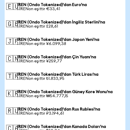
IREN (Ondo Tokenized)'dan Euro'na
🇪🇺
1 IRENon eşittir €33,41
IREN (Ondo Tokenized)'dan İngiliz Sterlini'na
🇬🇧
1 IRENon eşittir £28,61
IREN (Ondo Tokenized)'dan Japon Yeni'na
🇯🇵
1 IRENon eşittir ¥6.099,38
IREN (Ondo Tokenized)'dan Çin Yuanı'na
🇨🇳
1 IRENon eşittir ¥259,77
IREN (Ondo Tokenized)'dan Türk Lirası'na
🇹🇷
1 IRENon eşittir ₺1.833,95
IREN (Ondo Tokenized)'dan Güney Kore Wonu'na
🇰🇷
1 IRENon eşittir ₩54.777,15
IREN (Ondo Tokenized)'dan Rus Rublesi'na
🇷🇺
1 IRENon eşittir ₽3.194,61
IREN (Ondo Tokenized)'dan Kanada Doları'na
🇨🇦