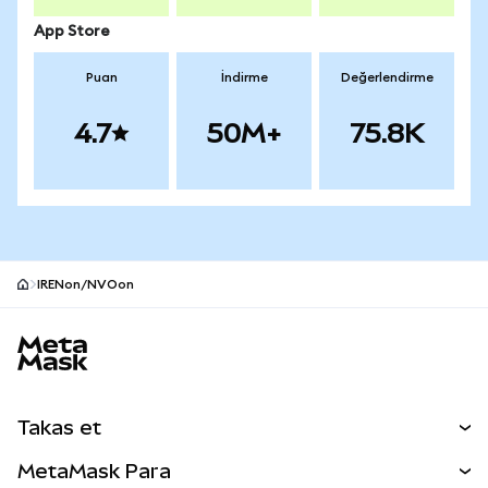
App Store
Puan
İndirme
Değerlendirme
4.7
50M+
75.8K
IRENon/NVOon
MetaMask site alt bilgisi
Takas et
Takas İşlemleri
MetaMask Para