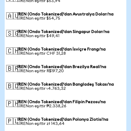
1 IRENon eşittir $53,94
IREN (Ondo Tokenized)'dan Avustralya Doları'na
🇦🇺
1 IRENon eşittir $54,75
IREN (Ondo Tokenized)'dan Singapur Doları'na
🇸🇬
1 IRENon eşittir $49,41
IREN (Ondo Tokenized)'dan İsviçre Frangı'na
🇨🇭
1 IRENon eşittir CHF 31,28
IREN (Ondo Tokenized)'dan Brezilya Reali'na
🇧🇷
1 IRENon eşittir R$197,20
IREN (Ondo Tokenized)'dan Bangladeş Takası'na
🇧🇩
1 IRENon eşittir ৳4.763,32
IREN (Ondo Tokenized)'dan Filipin Pezosu'na
🇵🇭
1 IRENon eşittir ₱2.338,26
IREN (Ondo Tokenized)'dan Polonya Zlotisi'na
🇵🇱
1 IRENon eşittir zł 143,64