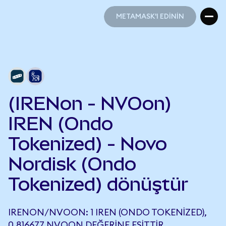
METAMASK'I EDİNİN
METAMASK'I EDİNİN
(IRENon - NVOon)
IREN (Ondo
Tokenized) - Novo
Nordisk (Ondo
Tokenized) dönüştür
IRENON/NVOON: 1 IREN (ONDO TOKENIZED),
0,816677 NVOON DEĞERINE EŞITTIR