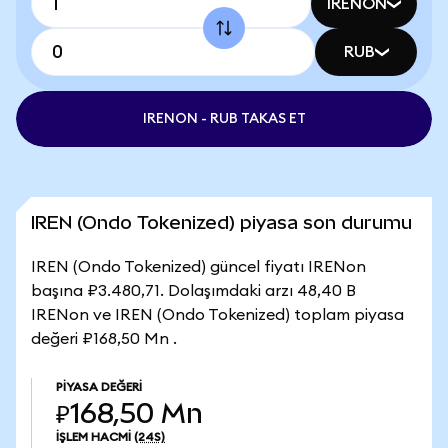
IRENON
RUB
IRENON - RUB TAKAS ET
IREN (Ondo Tokenized) piyasa son durumu
IREN (Ondo Tokenized) güncel fiyatı IRENon
başına ₽3.480,71. Dolaşımdaki arzı 48,40 B
IRENon ve IREN (Ondo Tokenized) toplam piyasa
değeri ₽168,50 Mn .
PIYASA DEĞERI
₽168,50 Mn
İŞLEM HACMI
(24S)