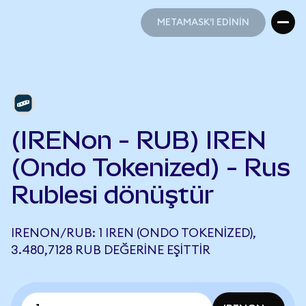
METAMASK'I EDİNİN
METAMASK'I EDİNİN
(IRENon - RUB) IREN
(Ondo Tokenized) - Rus
Rublesi dönüştür
IRENON/RUB: 1 IREN (ONDO TOKENIZED),
3.480,7128 RUB DEĞERINE EŞITTIR