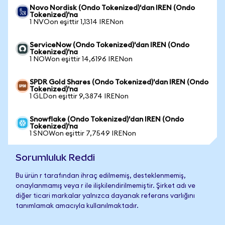
Novo Nordisk (Ondo Tokenized)'dan IREN (Ondo
Tokenized)'na
1 NVOon eşittir 1,1314 IRENon
ServiceNow (Ondo Tokenized)'dan IREN (Ondo
Tokenized)'na
1 NOWon eşittir 14,6196 IRENon
SPDR Gold Shares (Ondo Tokenized)'dan IREN (Ondo
Tokenized)'na
1 GLDon eşittir 9,3874 IRENon
Snowflake (Ondo Tokenized)'dan IREN (Ondo
Tokenized)'na
1 SNOWon eşittir 7,7549 IRENon
Sorumluluk Reddi
Bu ürün r tarafından ihraç edilmemiş, desteklenmemiş,
onaylanmamış veya r ile ilişkilendirilmemiştir. Şirket adı ve
diğer ticari markalar yalnızca dayanak referans varlığını
tanımlamak amacıyla kullanılmaktadır.