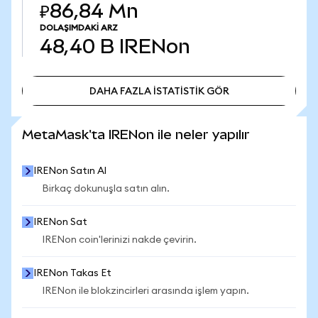
₽86,84 Mn
DOLAŞIMDAKI ARZ
48,40 B
IRENon
DAHA FAZLA İSTATİSTİK GÖR
DAHA FAZLA İSTATİSTİK GÖR
MetaMask'ta IRENon ile neler yapılır
IRENon Satın Al
Birkaç dokunuşla satın alın.
IRENon Sat
IRENon coin'lerinizi nakde çevirin.
IRENon Takas Et
IRENon ile blokzincirleri arasında işlem yapın.