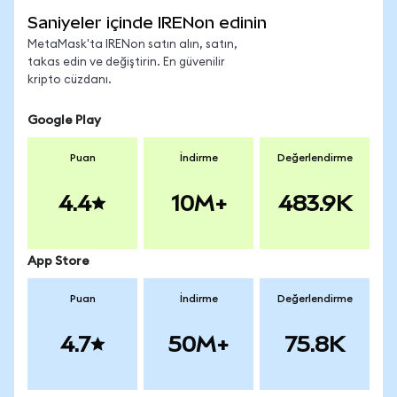
Saniyeler içinde IRENon edinin
MetaMask'ta IRENon satın alın, satın,
takas edin ve değiştirin. En güvenilir
kripto cüzdanı.
Google Play
Puan
İndirme
Değerlendirme
4.4
10M+
483.9K
App Store
Puan
İndirme
Değerlendirme
4.7
50M+
75.8K