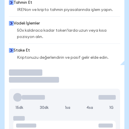
Tahmin Et
IRENon ve kripto tahmin piyasalarında işlem yapın.
Vadeli İşlemler
50x kaldıraca kadar token'larda uzun veya kısa
pozisyon alın.
Stake Et
Kriptonuzu değerlendirin ve pasif gelir elde edin.
İşlem Yap
15dk
30dk
1sa
4sa
1G