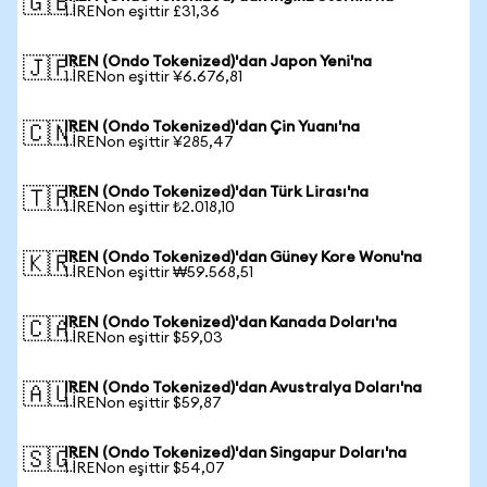
🇬🇧
1 IRENon eşittir £31,36
IREN (Ondo Tokenized)'dan Japon Yeni'na
🇯🇵
1 IRENon eşittir ¥6.676,81
IREN (Ondo Tokenized)'dan Çin Yuanı'na
🇨🇳
1 IRENon eşittir ¥285,47
IREN (Ondo Tokenized)'dan Türk Lirası'na
🇹🇷
1 IRENon eşittir ₺2.018,10
IREN (Ondo Tokenized)'dan Güney Kore Wonu'na
🇰🇷
1 IRENon eşittir ₩59.568,51
IREN (Ondo Tokenized)'dan Kanada Doları'na
🇨🇦
1 IRENon eşittir $59,03
IREN (Ondo Tokenized)'dan Avustralya Doları'na
🇦🇺
1 IRENon eşittir $59,87
IREN (Ondo Tokenized)'dan Singapur Doları'na
🇸🇬
1 IRENon eşittir $54,07