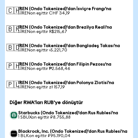
IREN (Ondo Tokenized)'dan İsviçre Frangı'na
🇨🇭
1 IRENon eşittir CHF 34,19
IREN (Ondo Tokenized)'dan Brezilya Reali'na
🇧🇷
1 IRENon eşittir R$215,67
IREN (Ondo Tokenized)'dan Bangladeş Takası'na
🇧🇩
1 IRENon eşittir ৳5.221,70
IREN (Ondo Tokenized)'dan Filipin Pezosu'na
🇵🇭
1 IRENon eşittir ₱2.568,46
IREN (Ondo Tokenized)'dan Polonya Zlotisi'na
🇵🇱
1 IRENon eşittir zł 157,19
Diğer RWA'ları RUB'ye dönüştür
Starbucks (Ondo Tokenized)'dan Rus Rublesi'na
1 SBUXon eşittir ₽8.755,88
Blackrock, Inc. (Ondo Tokenized)'dan Rus Rublesi'na
1 BLKon eşittir ₽95.190,04