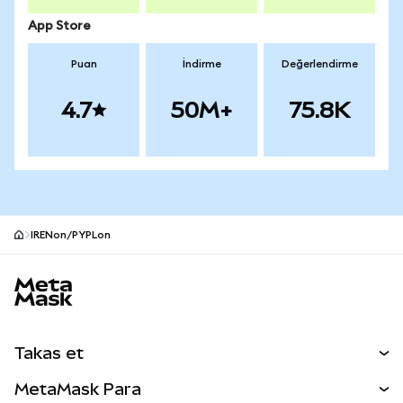
App Store
Puan
İndirme
Değerlendirme
4.7
50M+
75.8K
IRENon/PYPLon
MetaMask site alt bilgisi
Takas et
Takas İşlemleri
MetaMask Para