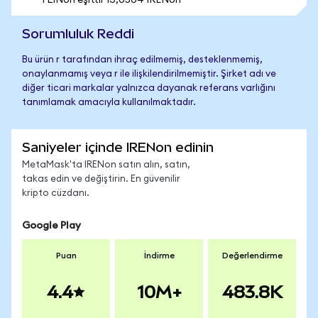
1 LINon eşittir 13,0504 IRENon
Sorumluluk Reddi
Bu ürün r tarafından ihraç edilmemiş, desteklenmemiş,
onaylanmamış veya r ile ilişkilendirilmemiştir. Şirket adı ve
diğer ticari markalar yalnızca dayanak referans varlığını
tanımlamak amacıyla kullanılmaktadır.
Saniyeler içinde IRENon edinin
MetaMask'ta IRENon satın alın, satın,
takas edin ve değiştirin. En güvenilir
kripto cüzdanı.
Google Play
Puan
İndirme
Değerlendirme
4.4
10M+
483.8K