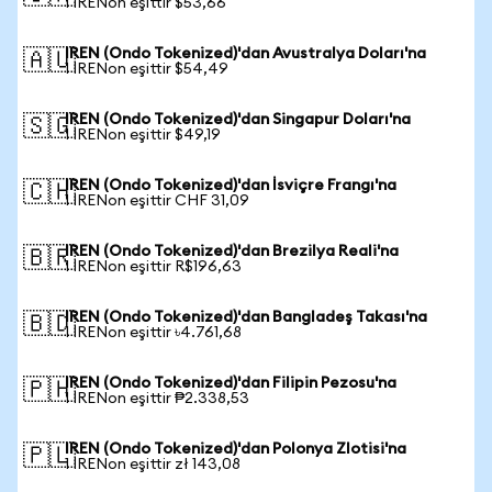
1 IRENon eşittir $53,66
IREN (Ondo Tokenized)'dan Avustralya Doları'na
🇦🇺
1 IRENon eşittir $54,49
IREN (Ondo Tokenized)'dan Singapur Doları'na
🇸🇬
1 IRENon eşittir $49,19
IREN (Ondo Tokenized)'dan İsviçre Frangı'na
🇨🇭
1 IRENon eşittir CHF 31,09
IREN (Ondo Tokenized)'dan Brezilya Reali'na
🇧🇷
1 IRENon eşittir R$196,63
IREN (Ondo Tokenized)'dan Bangladeş Takası'na
🇧🇩
1 IRENon eşittir ৳4.761,68
IREN (Ondo Tokenized)'dan Filipin Pezosu'na
🇵🇭
1 IRENon eşittir ₱2.338,53
IREN (Ondo Tokenized)'dan Polonya Zlotisi'na
🇵🇱
1 IRENon eşittir zł 143,08