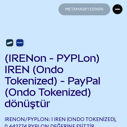
METAMASK'I EDİNİN
METAMASK'I EDİNİN
(IRENon - PYPLon)
IREN (Ondo
Tokenized) - PayPal
(Ondo Tokenized)
dönüştür
IRENON/PYPLON: 1 IREN (ONDO TOKENIZED),
0,642774 PYPLON DEĞERINE EŞITTIR