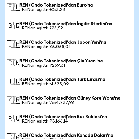
IREN (Ondo Tokenized)'dan Euro'na
🇪🇺
1 IRENon eşittir €33,28
IREN (Ondo Tokenized)'dan İngiliz Sterlini'na
🇬🇧
1 IRENon eşittir £28,52
IREN (Ondo Tokenized)'dan Japon Yeni'na
🇯🇵
1 IRENon eşittir ¥6.068,02
IREN (Ondo Tokenized)'dan Çin Yuanı'na
🇨🇳
1 IRENon eşittir ¥259,61
IREN (Ondo Tokenized)'dan Türk Lirası'na
🇹🇷
1 IRENon eşittir ₺1.835,09
IREN (Ondo Tokenized)'dan Güney Kore Wonu'na
🇰🇷
1 IRENon eşittir ₩54.237,96
IREN (Ondo Tokenized)'dan Rus Rublesi'na
🇷🇺
1 IRENon eşittir ₽3.166,14
IREN (Ondo Tokenized)'dan Kanada Doları'na
🇨🇦