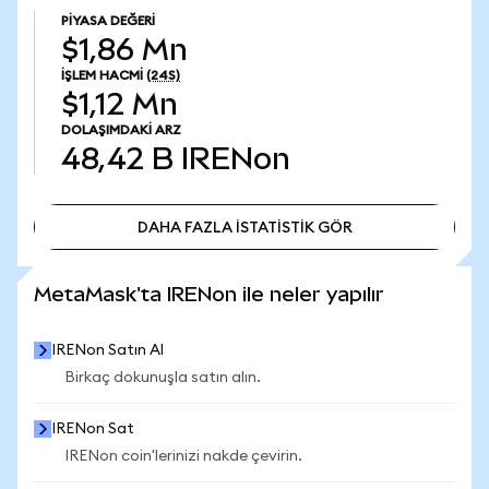
PIYASA DEĞERI
$1,86 Mn
İŞLEM HACMI
(24S)
$1,12 Mn
DOLAŞIMDAKI ARZ
48,42 B
IRENon
DAHA FAZLA İSTATİSTİK GÖR
DAHA FAZLA İSTATİSTİK GÖR
MetaMask'ta IRENon ile neler yapılır
IRENon Satın Al
Birkaç dokunuşla satın alın.
IRENon Sat
IRENon coin'lerinizi nakde çevirin.