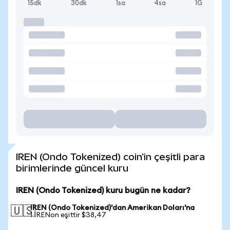
15dk
30dk
1sa
4sa
1G
IREN (Ondo Tokenized) coin'in çeşitli para
birimlerinde güncel kuru
IREN (Ondo Tokenized) kuru bugün ne kadar?
IREN (Ondo Tokenized)'dan Amerikan Doları'na
🇺🇸
1 IRENon eşittir $38,47