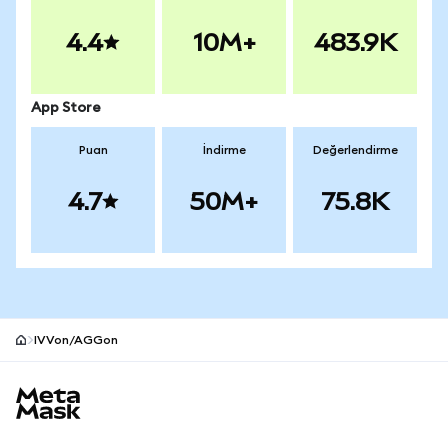
4.4
10M+
483.9K
App Store
Puan
İndirme
Değerlendirme
4.7
50M+
75.8K
IVVon/AGGon
MetaMask site alt bilgisi