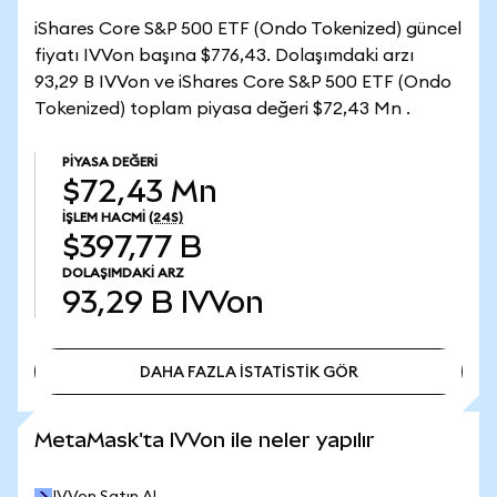
iShares Core S&P 500 ETF (Ondo Tokenized) güncel
fiyatı IVVon başına $776,43. Dolaşımdaki arzı
93,29 B IVVon ve iShares Core S&P 500 ETF (Ondo
Tokenized) toplam piyasa değeri $72,43 Mn .
PIYASA DEĞERI
$72,43 Mn
İŞLEM HACMI
(24S)
$397,77 B
DOLAŞIMDAKI ARZ
93,29 B
IVVon
DAHA FAZLA İSTATİSTİK GÖR
DAHA FAZLA İSTATİSTİK GÖR
MetaMask'ta IVVon ile neler yapılır