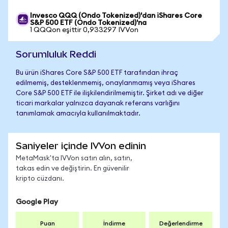
Invesco QQQ (Ondo Tokenized)'dan iShares Core
S&P 500 ETF (Ondo Tokenized)'na
1 QQQon eşittir 0,933297 IVVon
Sorumluluk Reddi
Bu ürün iShares Core S&P 500 ETF tarafından ihraç
edilmemiş, desteklenmemiş, onaylanmamış veya iShares
Core S&P 500 ETF ile ilişkilendirilmemiştir. Şirket adı ve diğer
ticari markalar yalnızca dayanak referans varlığını
tanımlamak amacıyla kullanılmaktadır.
Saniyeler içinde IVVon edinin
MetaMask'ta IVVon satın alın, satın,
takas edin ve değiştirin. En güvenilir
kripto cüzdanı.
Google Play
Puan
İndirme
Değerlendirme