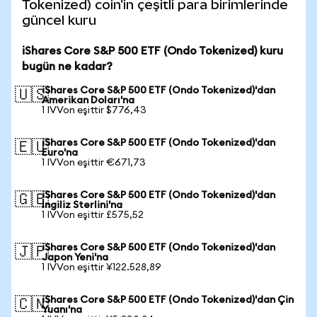
Tokenized) coin'in çeşitli para birimlerinde
güncel kuru
iShares Core S&P 500 ETF (Ondo Tokenized) kuru
bugün ne kadar?
iShares Core S&P 500 ETF (Ondo Tokenized)'dan
🇺🇸
Amerikan Doları'na
1 IVVon eşittir $776,43
iShares Core S&P 500 ETF (Ondo Tokenized)'dan
🇪🇺
Euro'na
1 IVVon eşittir €671,73
iShares Core S&P 500 ETF (Ondo Tokenized)'dan
🇬🇧
İngiliz Sterlini'na
1 IVVon eşittir £575,52
iShares Core S&P 500 ETF (Ondo Tokenized)'dan
🇯🇵
Japon Yeni'na
1 IVVon eşittir ¥122.528,89
iShares Core S&P 500 ETF (Ondo Tokenized)'dan Çin
🇨🇳
Yuanı'na