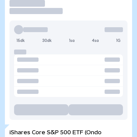
İşlem Yap
15dk
30dk
1sa
4sa
1G
iShares Core S&P 500 ETF (Ondo