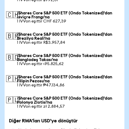
1 IVVon eşittir $992,31
iShares Core S&P 500 ETF (Ondo Tokenized)'dan
🇨🇭
İsviçre Frangı'na
1 IVVon eşittir CHF 627,39
iShares Core S&P 500 ETF (Ondo Tokenized)'dan
🇧🇷
Brezilya Reali'na
1 IVVon eşittir R$3.957,84
iShares Core S&P 500 ETF (Ondo Tokenized)'dan
🇧🇩
Bangladeş Takası'na
1 IVVon eşittir ৳95.825,62
iShares Core S&P 500 ETF (Ondo Tokenized)'dan
🇵🇭
Filipin Pezosu'na
1 IVVon eşittir ₱47.134,86
iShares Core S&P 500 ETF (Ondo Tokenized)'dan
🇵🇱
Polonya Zlotisi'na
1 IVVon eşittir zł 2.884,57
Diğer RWA'ları USD'ye dönüştür