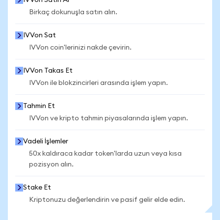
IVVon Satın Al
Birkaç dokunuşla satın alın.
IVVon Sat
IVVon coin'lerinizi nakde çevirin.
IVVon Takas Et
IVVon ile blokzincirleri arasında işlem yapın.
Tahmin Et
IVVon ve kripto tahmin piyasalarında işlem yapın.
Vadeli İşlemler
50x kaldıraca kadar token'larda uzun veya kısa
pozisyon alın.
Stake Et
Kriptonuzu değerlendirin ve pasif gelir elde edin.