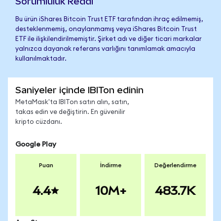
Sorumluluk Reddi
Bu ürün iShares Bitcoin Trust ETF tarafından ihraç edilmemiş,
desteklenmemiş, onaylanmamış veya iShares Bitcoin Trust
ETF ile ilişkilendirilmemiştir. Şirket adı ve diğer ticari markalar
yalnızca dayanak referans varlığını tanımlamak amacıyla
kullanılmaktadır.
Saniyeler içinde IBITon edinin
MetaMask'ta IBITon satın alın, satın,
takas edin ve değiştirin. En güvenilir
kripto cüzdanı.
Google Play
Puan
İndirme
Değerlendirme
4.4
10M+
483.7K