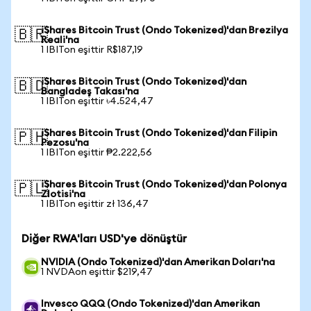
iShares Bitcoin Trust (Ondo Tokenized)'dan Brezilya
🇧🇷
Reali'na
1 IBITon eşittir R$187,19
iShares Bitcoin Trust (Ondo Tokenized)'dan
🇧🇩
Bangladeş Takası'na
1 IBITon eşittir ৳4.524,47
iShares Bitcoin Trust (Ondo Tokenized)'dan Filipin
🇵🇭
Pezosu'na
1 IBITon eşittir ₱2.222,56
iShares Bitcoin Trust (Ondo Tokenized)'dan Polonya
🇵🇱
Zlotisi'na
1 IBITon eşittir zł 136,47
Diğer RWA'ları USD'ye dönüştür
NVIDIA (Ondo Tokenized)'dan Amerikan Doları'na
1 NVDAon eşittir $219,47
Invesco QQQ (Ondo Tokenized)'dan Amerikan