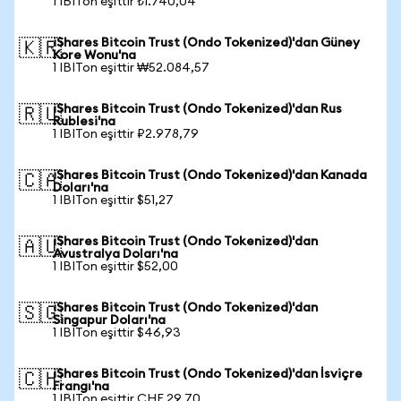
1 IBITon eşittir ₺1.740,04
iShares Bitcoin Trust (Ondo Tokenized)'dan Güney
🇰🇷
Kore Wonu'na
1 IBITon eşittir ₩52.084,57
iShares Bitcoin Trust (Ondo Tokenized)'dan Rus
🇷🇺
Rublesi'na
1 IBITon eşittir ₽2.978,79
iShares Bitcoin Trust (Ondo Tokenized)'dan Kanada
🇨🇦
Doları'na
1 IBITon eşittir $51,27
iShares Bitcoin Trust (Ondo Tokenized)'dan
🇦🇺
Avustralya Doları'na
1 IBITon eşittir $52,00
iShares Bitcoin Trust (Ondo Tokenized)'dan
🇸🇬
Singapur Doları'na
1 IBITon eşittir $46,93
iShares Bitcoin Trust (Ondo Tokenized)'dan İsviçre
🇨🇭
Frangı'na
1 IBITon eşittir CHF 29,70