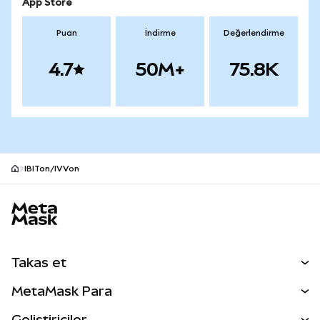
App Store
Puan
İndirme
Değerlendirme
4.7
50M+
75.8K
IBITon/IVVon
MetaMask site alt bilgisi
Takas et
Takas İşlemleri
MetaMask Para
Tahmin Et
YENİ
Kripto Al
Geliştiriciler