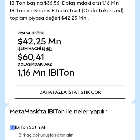
IBITon başına $36,56. Dolaşımdaki arzı 1,16 Mn
IBITon ve iShares Bitcoin Trust (Ondo Tokenized)
toplam piyasa değeri $42,25 Mn .
PIYASA DEĞERI
$42,25 Mn
İŞLEM HACMI
(24S)
$60,41
DOLAŞIMDAKI ARZ
1,16 Mn
IBITon
DAHA FAZLA İSTATİSTİK GÖR
DAHA FAZLA İSTATİSTİK GÖR
MetaMask'ta IBITon ile neler yapılır
IBITon Satın Al
Birkaç dokunuşla satın alın.