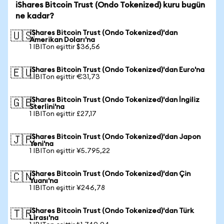
iShares Bitcoin Trust (Ondo Tokenized) kuru bugün
ne kadar?
iShares Bitcoin Trust (Ondo Tokenized)'dan
🇺🇸
Amerikan Doları'na
1 IBITon eşittir $36,56
iShares Bitcoin Trust (Ondo Tokenized)'dan Euro'na
🇪🇺
1 IBITon eşittir €31,73
iShares Bitcoin Trust (Ondo Tokenized)'dan İngiliz
🇬🇧
Sterlini'na
1 IBITon eşittir £27,17
iShares Bitcoin Trust (Ondo Tokenized)'dan Japon
🇯🇵
Yeni'na
1 IBITon eşittir ¥5.795,22
iShares Bitcoin Trust (Ondo Tokenized)'dan Çin
🇨🇳
Yuanı'na
1 IBITon eşittir ¥246,78
iShares Bitcoin Trust (Ondo Tokenized)'dan Türk
🇹🇷
Lirası'na