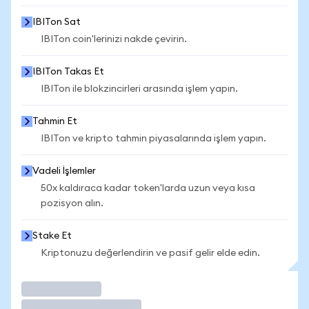
IBITon Sat
IBITon coin'lerinizi nakde çevirin.
IBITon Takas Et
IBITon ile blokzincirleri arasında işlem yapın.
Tahmin Et
IBITon ve kripto tahmin piyasalarında işlem yapın.
Vadeli İşlemler
50x kaldıraca kadar token'larda uzun veya kısa
pozisyon alın.
Stake Et
Kriptonuzu değerlendirin ve pasif gelir elde edin.
İşlem Yap