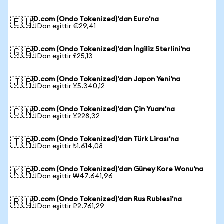
JD.com (Ondo Tokenized)'dan Euro'na
🇪🇺
1 JDon eşittir €29,41
JD.com (Ondo Tokenized)'dan İngiliz Sterlini'na
🇬🇧
1 JDon eşittir £25,13
JD.com (Ondo Tokenized)'dan Japon Yeni'na
🇯🇵
1 JDon eşittir ¥5.340,12
JD.com (Ondo Tokenized)'dan Çin Yuanı'na
🇨🇳
1 JDon eşittir ¥228,32
JD.com (Ondo Tokenized)'dan Türk Lirası'na
🇹🇷
1 JDon eşittir ₺1.614,08
JD.com (Ondo Tokenized)'dan Güney Kore Wonu'na
🇰🇷
1 JDon eşittir ₩47.641,96
JD.com (Ondo Tokenized)'dan Rus Rublesi'na
🇷🇺
1 JDon eşittir ₽2.761,29