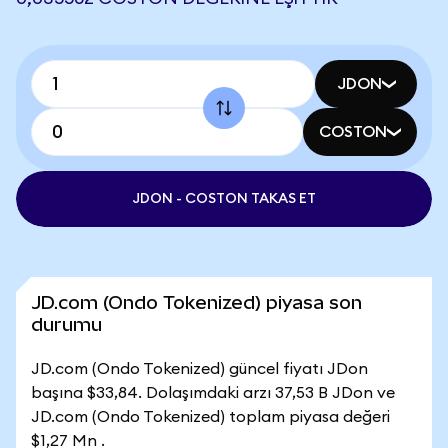
JDON
COSTON
JDON - COSTON TAKAS ET
JD.com (Ondo Tokenized) piyasa son
durumu
JD.com (Ondo Tokenized) güncel fiyatı JDon
başına $33,84. Dolaşımdaki arzı 37,53 B JDon ve
JD.com (Ondo Tokenized) toplam piyasa değeri
$1,27 Mn .