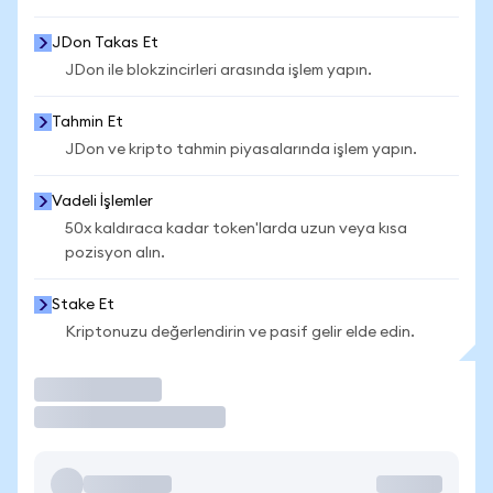
JDon Takas Et
JDon ile blokzincirleri arasında işlem yapın.
Tahmin Et
JDon ve kripto tahmin piyasalarında işlem yapın.
Vadeli İşlemler
50x kaldıraca kadar token'larda uzun veya kısa
pozisyon alın.
Stake Et
Kriptonuzu değerlendirin ve pasif gelir elde edin.
İşlem Yap