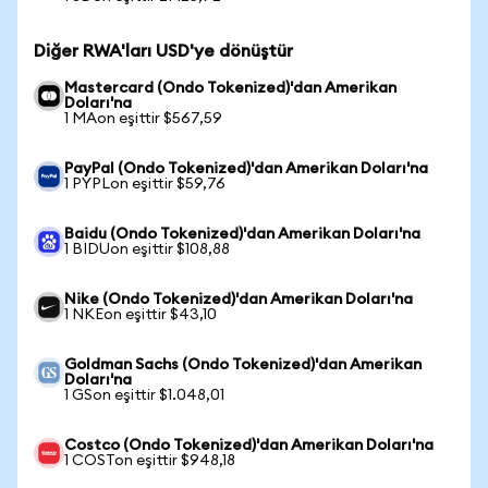
Diğer RWA'ları USD'ye dönüştür
Mastercard (Ondo Tokenized)'dan Amerikan
Doları'na
1 MAon eşittir $567,59
PayPal (Ondo Tokenized)'dan Amerikan Doları'na
1 PYPLon eşittir $59,76
Baidu (Ondo Tokenized)'dan Amerikan Doları'na
1 BIDUon eşittir $108,88
Nike (Ondo Tokenized)'dan Amerikan Doları'na
1 NKEon eşittir $43,10
Goldman Sachs (Ondo Tokenized)'dan Amerikan
Doları'na
1 GSon eşittir $1.048,01
Costco (Ondo Tokenized)'dan Amerikan Doları'na
1 COSTon eşittir $948,18