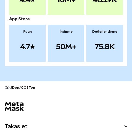
App Store
Puan
İndirme
Değerlendirme
4.7
50M+
75.8K
JDon/COSTon
MetaMask site alt bilgisi
Takas et