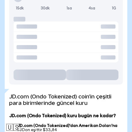
15dk
30dk
1sa
4sa
1G
JD.com (Ondo Tokenized) coin'in çeşitli
para birimlerinde güncel kuru
JD.com (Ondo Tokenized) kuru bugün ne kadar?
JD.com (Ondo Tokenized)'dan Amerikan Doları'na
🇺🇸
1 JDon eşittir $33,84