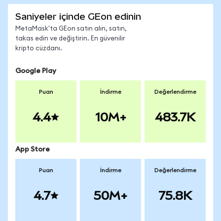
Saniyeler içinde GEon edinin
MetaMask'ta GEon satın alın, satın,
takas edin ve değiştirin. En güvenilir
kripto cüzdanı.
Google Play
Puan
İndirme
Değerlendirme
4.4
10M+
483.7K
App Store
Puan
İndirme
Değerlendirme
4.7
50M+
75.8K