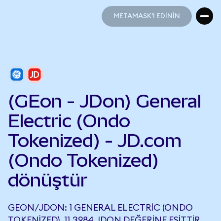
METAMASK'I EDİNİN
METAMASK'I EDİNİN
(GEon - JDon) General
Electric (Ondo
Tokenized) - JD.com
(Ondo Tokenized)
dönüştür
GEON/JDON: 1 GENERAL ELECTRIC (ONDO
TOKENIZED), 11,3984 JDON DEĞERINE EŞITTIR