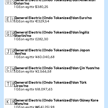
General Electric (Ondo Tokenized)'dan Amerikan
🇺🇸
Doları'na
1 GEon eşittir $380,25
General Electric (Ondo Tokenized)'dan Euro'na
🇪🇺
1 GEon eşittir €329,54
General Electric (Ondo Tokenized)'dan İngiliz
🇬🇧
Sterlini'na
1 GEon eşittir £282,30
General Electric (Ondo Tokenized)'dan Japon
🇯🇵
Yeni'na
1 GEon eşittir ¥60.040,68
General Electric (Ondo Tokenized)'dan Çin Yuanı'na
🇨🇳
1 GEon eşittir ¥2.566,58
General Electric (Ondo Tokenized)'dan Türk
🇹🇷
Lirası'na
1 GEon eşittir ₺18.097,63
General Electric (Ondo Tokenized)'dan Güney Kore
🇰🇷
Wonu'na
1 GEon eşittir ₩541.251,98