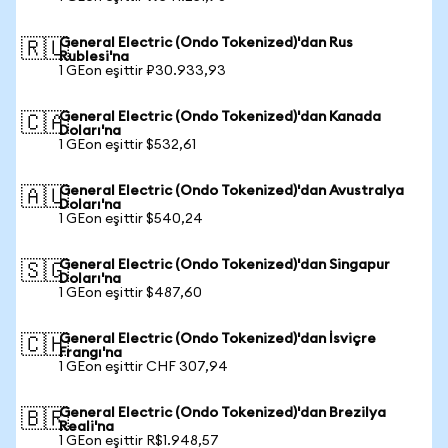
General Electric (Ondo Tokenized)'dan Rus
🇷🇺
Rublesi'na
1 GEon eşittir ₽30.933,93
General Electric (Ondo Tokenized)'dan Kanada
🇨🇦
Doları'na
1 GEon eşittir $532,61
General Electric (Ondo Tokenized)'dan Avustralya
🇦🇺
Doları'na
1 GEon eşittir $540,24
General Electric (Ondo Tokenized)'dan Singapur
🇸🇬
Doları'na
1 GEon eşittir $487,60
General Electric (Ondo Tokenized)'dan İsviçre
🇨🇭
Frangı'na
1 GEon eşittir CHF 307,94
General Electric (Ondo Tokenized)'dan Brezilya
🇧🇷
Reali'na
1 GEon eşittir R$1.948,57