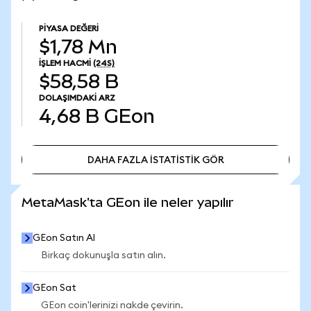
PIYASA DEĞERI
$1,78 Mn
İŞLEM HACMI
(24S)
$58,58 B
DOLAŞIMDAKI ARZ
4,68 B
GEon
DAHA FAZLA İSTATİSTİK GÖR
DAHA FAZLA İSTATİSTİK GÖR
MetaMask'ta GEon ile neler yapılır
GEon Satın Al
Birkaç dokunuşla satın alın.
GEon Sat
GEon coin'lerinizi nakde çevirin.