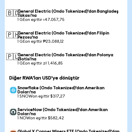
General Electric (Ondo Tokenized)'dan Bangladeş
🇧🇩
Takası'na
1 GEon eşittir ৳47.057,75
General Electric (Ondo Tokenized)'dan Filipin
🇵🇭
Pezosu'na
1 GEon eşittir ₱23.088,12
General Electric (Ondo Tokenized)'dan Polonya
🇵🇱
Zlotisi'na
1 GEon eşittir zł 1.416,85
Diğer RWA'ları USD'ye dönüştür
Snowflake (Ondo Tokenized)'dan Amerikan
Doları'na
1 SNOWon eşittir $317,27
ServiceNow (Ondo Tokenized)'dan Amerikan
Doları'na
1 NOWon eşittir $582,42
Global X Copper Miners ETF (Ondo Tokenized)'dan