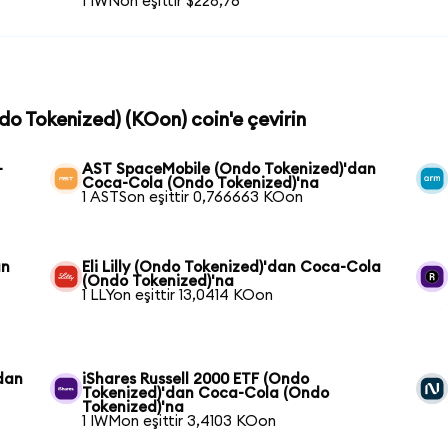
1 IWNon eşittir $228,76
do Tokenized) (KOon) coin'e çevirin
-
AST SpaceMobile (Ondo Tokenized)'dan
Coca-Cola (Ondo Tokenized)'na
1 ASTSon eşittir 0,766663 KOon
an
Eli Lilly (Ondo Tokenized)'dan Coca-Cola
(Ondo Tokenized)'na
1 LLYon eşittir 13,0414 KOon
dan
iShares Russell 2000 ETF (Ondo
Tokenized)'dan Coca-Cola (Ondo
Tokenized)'na
1 IWMon eşittir 3,4103 KOon