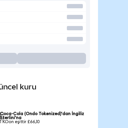
güncel kuru
Coca-Cola (Ondo Tokenized)'dan İngiliz

Sterlini'na
1 KOon eşittir £66,10