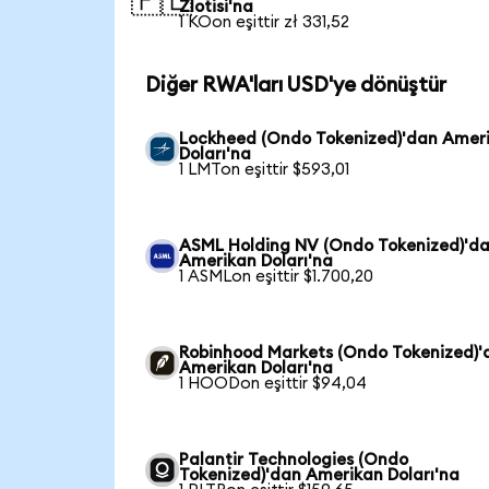
🇵🇱
Zlotisi'na
1 KOon eşittir zł 331,52
Diğer RWA'ları USD'ye dönüştür
Lockheed (Ondo Tokenized)'dan Amer
Doları'na
1 LMTon eşittir $593,01
ASML Holding NV (Ondo Tokenized)'d
Amerikan Doları'na
1 ASMLon eşittir $1.700,20
Robinhood Markets (Ondo Tokenized)'
Amerikan Doları'na
1 HOODon eşittir $94,04
Palantir Technologies (Ondo
Tokenized)'dan Amerikan Doları'na