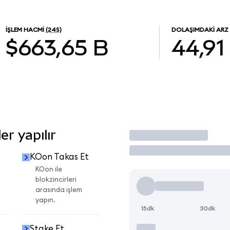
İŞLEM HACMI
(24S)
DOLAŞIMDAKI ARZ
$663,65 B
44,91
r yapılır
İşlem Yap
KOon Takas Et
KOon ile
blokzincirleri
arasında işlem
yapın.
15dk
30dk
Stake Et