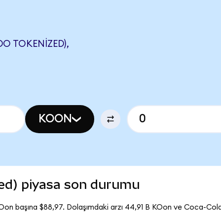
O TOKENIZED),
KOON
ed) piyasa son durumu
Oon başına $88,97. Dolaşımdaki arzı 44,91 B KOon ve Coca-Col