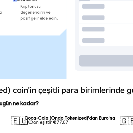
Kriptonuzu
a
değerlendirin ve
pasif gelir elde edin.
) coin'in çeşitli para birimlerinde 
ugün ne kadar?
Coca-Cola (Ondo Tokenized)'dan Euro'na
🇪🇺
🇬
1 KOon eşittir €77,07