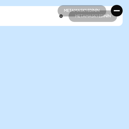
METAMASK'I EDİNİN
METAMASK'I EDİNİN
METAMASK'I EDİNİN
METAMASK'I EDİNİN