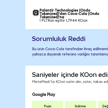
Palantir Technologies (Ondo
Tokenized)'dan Coca-Cola (Ondo
Tokenized)'na
1 PLTRon eşittir 1,7944 KOon
Sorumluluk Reddi
Bu ürün Coca-Cola tarafından ihraç edilmemiş,
yalnızca dayanak referans varlığını tanımlama
Saniyeler içinde KOon edi
MetaMask'ta KOon satın alın, satın, takas edin
Google Play
Puan
İndirme
Değ