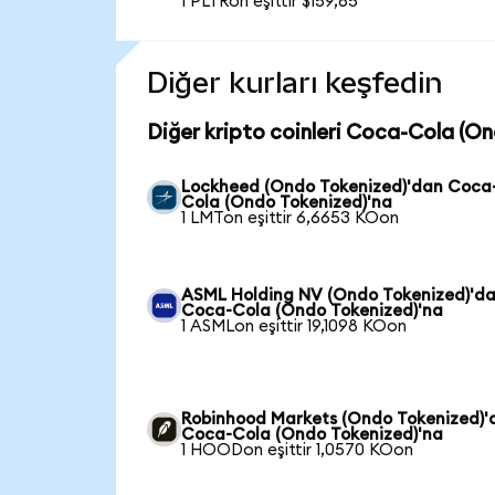
1 PLTRon eşittir $159,65
Diğer kurları keşfedin
Diğer kripto coinleri Coca-Cola (On
Lockheed (Ondo Tokenized)'dan Coca
Cola (Ondo Tokenized)'na
1 LMTon eşittir 6,6653 KOon
ASML Holding NV (Ondo Tokenized)'d
Coca-Cola (Ondo Tokenized)'na
1 ASMLon eşittir 19,1098 KOon
Robinhood Markets (Ondo Tokenized)'
Coca-Cola (Ondo Tokenized)'na
1 HOODon eşittir 1,0570 KOon