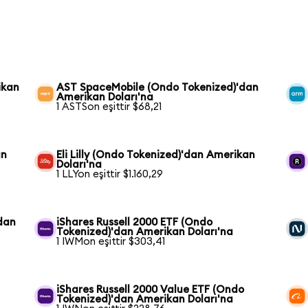
ikan
AST SpaceMobile (Ondo Tokenized)'dan
Amerikan Doları'na
1 ASTSon eşittir $68,21
an
Eli Lilly (Ondo Tokenized)'dan Amerikan
Doları'na
1 LLYon eşittir $1.160,29
dan
iShares Russell 2000 ETF (Ondo
Tokenized)'dan Amerikan Doları'na
1 IWMon eşittir $303,41
iShares Russell 2000 Value ETF (Ondo
Tokenized)'dan Amerikan Doları'na