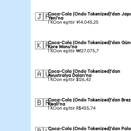
Coca-Cola (Ondo Tokenized)'dan Jap
🇯🇵
Yeni'na
1 KOon eşittir ¥14.045,25
Coca-Cola (Ondo Tokenized)'dan Gün
🇰🇷
Kore Wonu'na
1 KOon eşittir ₩127.075,7
Coca-Cola (Ondo Tokenized)'dan
🇦🇺
Avustralya Doları'na
1 KOon eşittir $126,42
Coca-Cola (Ondo Tokenized)'dan Brez
🇧🇷
Reali'na
1 KOon eşittir R$455,74
Coca-Cola (Ondo Tokenized)'dan Pol