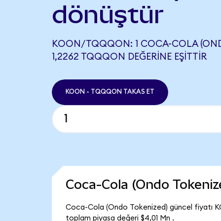
dönüştür
KOON/TQQQON: 1 COCA-COLA (OND
1,2262 TQQQON DEĞERINE EŞITTIR
KOON - TQQQON TAKAS ET
Coca-Cola (Ondo Tokeniz
Coca-Cola (Ondo Tokenized) güncel fiyatı K
toplam piyasa değeri $4,01 Mn .