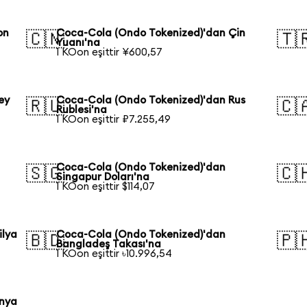
on
Coca-Cola (Ondo Tokenized)'dan Çin
🇨🇳
🇹
Yuanı'na
1 KOon eşittir ¥600,57
ey
Coca-Cola (Ondo Tokenized)'dan Rus
🇷🇺
🇨
Rublesi'na
1 KOon eşittir ₽7.255,49
Coca-Cola (Ondo Tokenized)'dan
🇸🇬
🇨
Singapur Doları'na
1 KOon eşittir $114,07
ilya
Coca-Cola (Ondo Tokenized)'dan
🇧🇩
🇵
Bangladeş Takası'na
1 KOon eşittir ৳10.996,54
onya