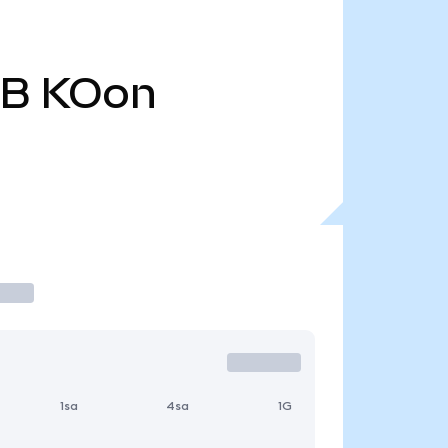
 B
KOon
1sa
4sa
1G