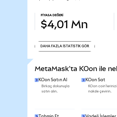
PIYASA DEĞERI
$4,01 Mn
DAHA FAZLA İSTATİSTİK GÖR
DAHA FAZLA İSTATİSTİK GÖR
MetaMask'ta KOon ile nele
KOon Satın Al
KOon Sat
Birkaç dokunuşla
KOon coin'lerinizi
satın alın.
nakde çevirin.
Tahmin Et
Vadeli İşlemler