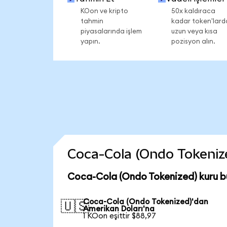
KOon ve kripto
50x kaldıraca
tahmin
kadar token'lard
piyasalarında işlem
uzun veya kısa
yapın.
pozisyon alın.
Coca-Cola (Ondo Tokenized
Coca-Cola (Ondo Tokenized) kuru b
Coca-Cola (Ondo Tokenized)'dan
🇺🇸
Amerikan Doları'na
1 KOon eşittir $88,97