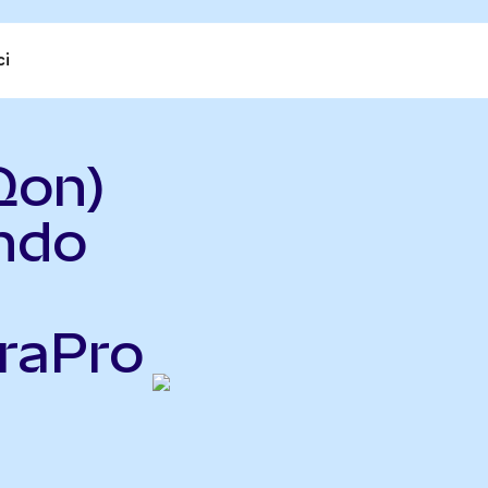
ci
Qon)
ndo
raPro