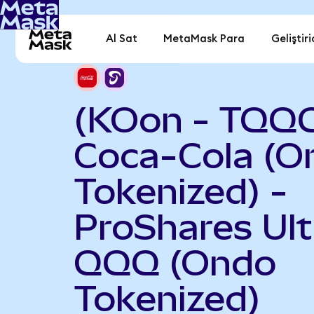
Al Sat
MetaMask Para
Geliştiri
(KOon - TQQ
Coca-Cola (O
Tokenized) -
ProShares Ult
QQQ (Ondo
Tokenized)