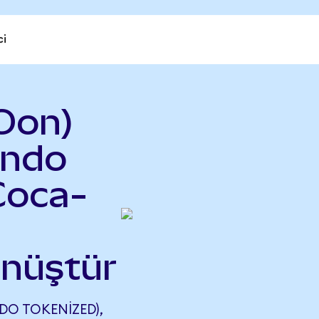
ci
Oon)
ndo
Coca-
önüştür
O TOKENIZED),