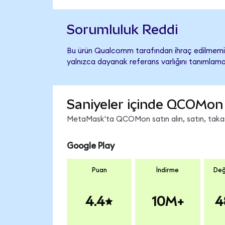
Sorumluluk Reddi
Bu ürün Qualcomm tarafından ihraç edilmemiş,
yalnızca dayanak referans varlığını tanımlama
Saniyeler içinde QCOMon 
MetaMask'ta QCOMon satın alın, satın, takas e
Google Play
Puan
İndirme
Değ
4.4
10M+
4