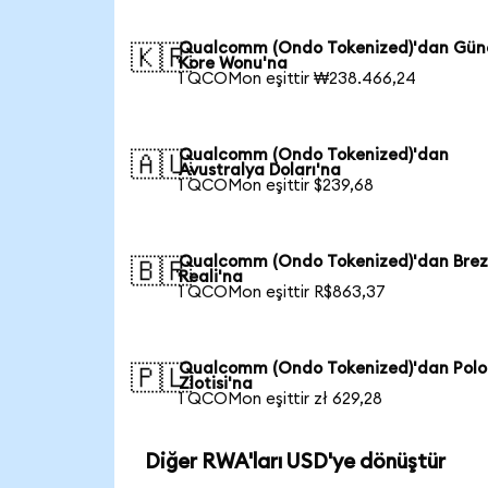
Qualcomm (Ondo Tokenized)'dan Gün
🇰🇷
Kore Wonu'na
1 QCOMon eşittir ₩238.466,24
Qualcomm (Ondo Tokenized)'dan
🇦🇺
Avustralya Doları'na
1 QCOMon eşittir $239,68
Qualcomm (Ondo Tokenized)'dan Brez
🇧🇷
Reali'na
1 QCOMon eşittir R$863,37
Qualcomm (Ondo Tokenized)'dan Pol
🇵🇱
Zlotisi'na
1 QCOMon eşittir zł 629,28
Diğer RWA'ları USD'ye dönüştür