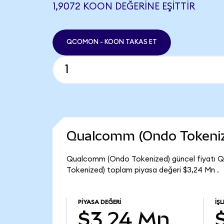
1,9072 KOON DEĞERINE EŞITTIR
QCOMON - KOON TAKAS ET
Qualcomm (Ondo Tokeniz
Qualcomm (Ondo Tokenized) güncel fiyatı 
Tokenized) toplam piyasa değeri $3,24 Mn .
PIYASA DEĞERI
İŞ
$3,24 Mn