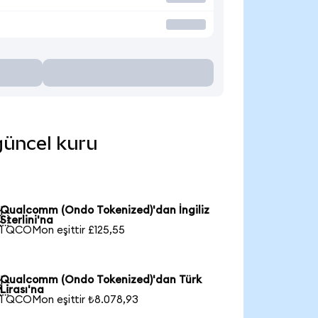
güncel kuru
Qualcomm (Ondo Tokenized)'dan İngiliz

Sterlini'na
1 QCOMon eşittir £125,55
Qualcomm (Ondo Tokenized)'dan Türk

Lirası'na
1 QCOMon eşittir ₺8.078,93