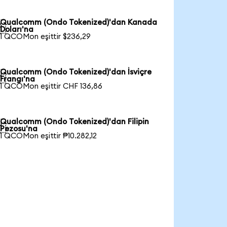
Qualcomm (Ondo Tokenized)'dan Kanada

Doları'na
1 QCOMon eşittir $236,29
Qualcomm (Ondo Tokenized)'dan İsviçre

Frangı'na
1 QCOMon eşittir CHF 136,86
Qualcomm (Ondo Tokenized)'dan Filipin

Pezosu'na
1 QCOMon eşittir ₱10.282,12