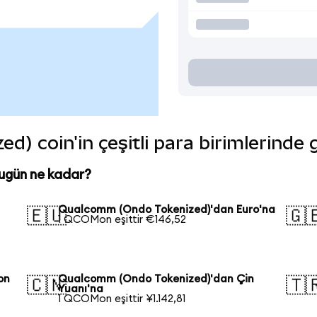
) coin'in çeşitli para birimlerinde 
ugün ne kadar?
Qualcomm (Ondo Tokenized)'dan Euro'na
🇪🇺
🇬
1 QCOMon eşittir €146,52
on
Qualcomm (Ondo Tokenized)'dan Çin
🇨🇳
🇹
Yuanı'na
1 QCOMon eşittir ¥1.142,81