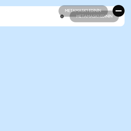
METAMASK'I EDİNİN
METAMASK'I EDİNİN
METAMASK'I EDİNİN
METAMASK'I EDİNİN