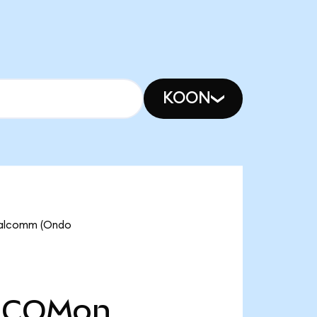
KOON
Qualcomm (Ondo
COMon