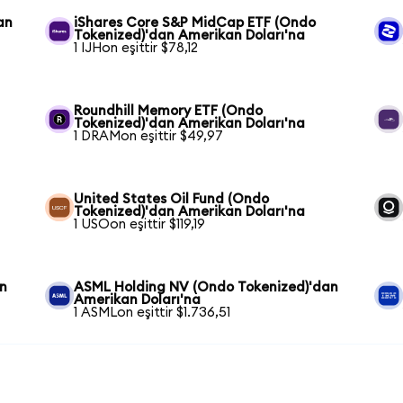
an
iShares Core S&P MidCap ETF (Ondo
Tokenized)'dan Amerikan Doları'na
1 IJHon eşittir $78,12
Roundhill Memory ETF (Ondo
Tokenized)'dan Amerikan Doları'na
1 DRAMon eşittir $49,97
United States Oil Fund (Ondo
Tokenized)'dan Amerikan Doları'na
1 USOon eşittir $119,19
n
ASML Holding NV (Ondo Tokenized)'dan
Amerikan Doları'na
1 ASMLon eşittir $1.736,51