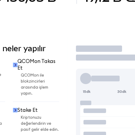
eler yapılır
İşlem Yap
QCOMon Takas
Et
e
QCOMon ile
blokzincirleri
arasında işlem
15dk
30dk
yapın.
Stake Et
Kriptonuzu
a
değerlendirin ve
pasif gelir elde edin.