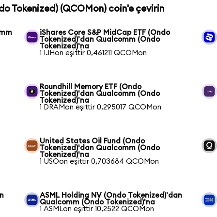
do Tokenized) (QCOMon) coin'e çevirin
comm
iShares Core S&P MidCap ETF (Ondo
Tokenized)'dan Qualcomm (Ondo
Tokenized)'na
1 IJHon eşittir 0,461211 QCOMon
Roundhill Memory ETF (Ondo
Tokenized)'dan Qualcomm (Ondo
Tokenized)'na
1 DRAMon eşittir 0,295017 QCOMon
United States Oil Fund (Ondo
Tokenized)'dan Qualcomm (Ondo
Tokenized)'na
1 USOon eşittir 0,703684 QCOMon
n
ASML Holding NV (Ondo Tokenized)'dan
Qualcomm (Ondo Tokenized)'na
1 ASMLon eşittir 10,2522 QCOMon