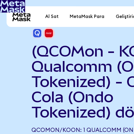
Al Sat
MetaMask Para
Geliştiri
(QCOMon - K
Qualcomm (O
Tokenized) - 
Cola (Ondo
Tokenized) d
QCOMON/KOON: 1 QUALCOMM (OND