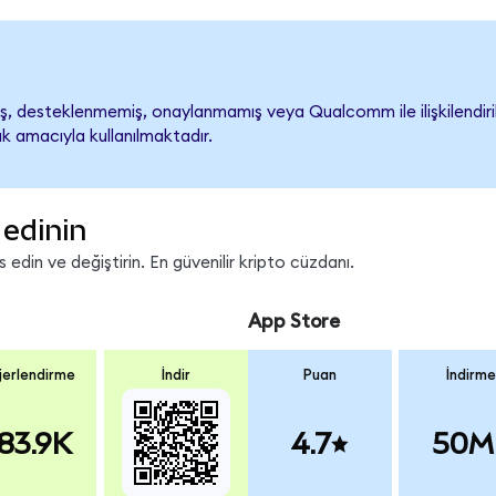
 desteklenmemiş, onaylanmamış veya Qualcomm ile ilişkilendirilme
k amacıyla kullanılmaktadır.
edinin
din ve değiştirin. En güvenilir kripto cüzdanı.
App Store
erlendirme
İndir
Puan
İndirme
83.9K
4.7
50M