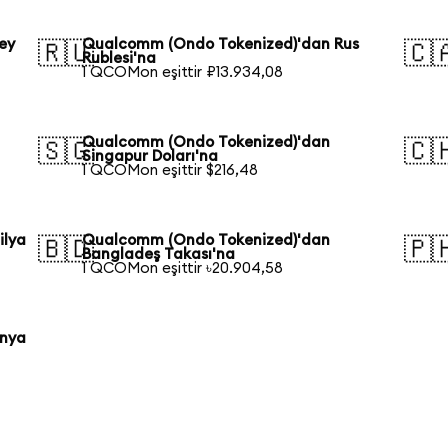
ey
Qualcomm (Ondo Tokenized)'dan Rus
🇷🇺
🇨
Rublesi'na
1 QCOMon eşittir ₽13.934,08
Qualcomm (Ondo Tokenized)'dan
🇸🇬
🇨
Singapur Doları'na
1 QCOMon eşittir $216,48
ilya
Qualcomm (Ondo Tokenized)'dan
🇧🇩
🇵
Bangladeş Takası'na
1 QCOMon eşittir ৳20.904,58
onya