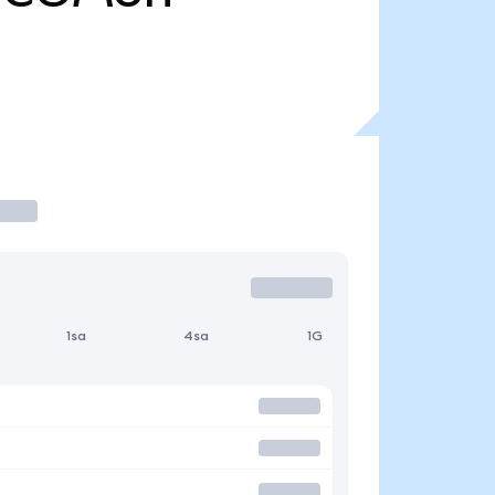
1sa
4sa
1G