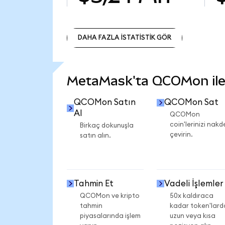
DAHA FAZLA İSTATİSTİK GÖR
DAHA FAZLA İSTATİSTİK GÖR
MetaMask'ta QCOMon ile n
QCOMon Satın
QCOMon Sat
Al
QCOMon
coin'lerinizi nakd
Birkaç dokunuşla
çevirin.
satın alın.
Tahmin Et
Vadeli İşlemler
QCOMon ve kripto
50x kaldıraca
tahmin
kadar token'lard
piyasalarında işlem
uzun veya kısa