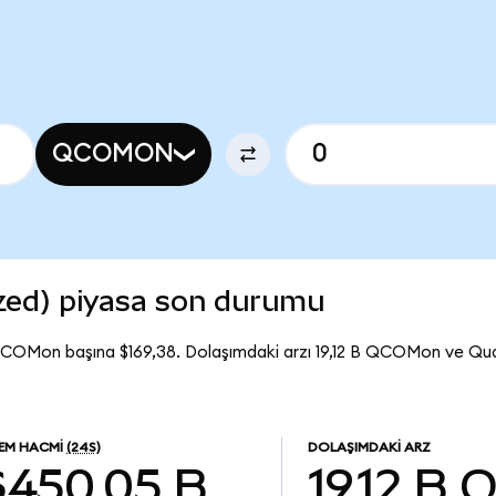
QCOMON
ed) piyasa son durumu
QCOMon başına $169,38. Dolaşımdaki arzı 19,12 B QCOMon ve 
LEM HACMI
(24S)
DOLAŞIMDAKI ARZ
$450,05 B
19,12 B
Q