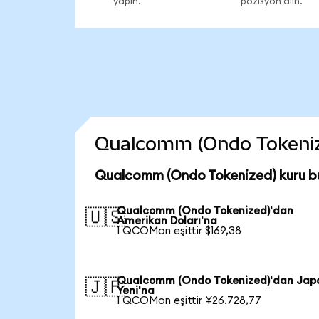
yapın.
pozisyon alın.
Qualcomm (Ondo Tokenized
Qualcomm (Ondo Tokenized) kuru b
Qualcomm (Ondo Tokenized)'dan
🇺🇸
Amerikan Doları'na
1 QCOMon eşittir $169,38
Qualcomm (Ondo Tokenized)'dan Jap
🇯🇵
Yeni'na
1 QCOMon eşittir ¥26.728,77