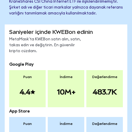
KraneShares CSI China Internet ETF ile ilişkilendirilmemiştir.
Şirket adı ve diğer ticari markalar yalnızca dayanak referans
varlığını tanımlamak amacıyla kullanılmaktadır.
Saniyeler içinde KWEBon edinin
MetaMask'ta KWEBon satın alın, satın,
takas edin ve değiştirin. En güvenilir
kripto cüzdanı.
Google Play
Puan
İndirme
Değerlendirme
4.4
10M+
483.7K
App Store
Puan
İndirme
Değerlendirme