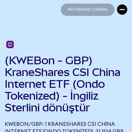
METAMASK'I EDİNİN
METAMASK'I EDİNİN
(KWEBon - GBP)
KraneShares CSI China
Internet ETF (Ondo
Tokenized) - İngiliz
Sterlini dönüştür
KWEBON/GBP: 1 KRANESHARES CSI CHINA
INTERNET ETF (ONDO TOKENIZED), 21,1514 GBP