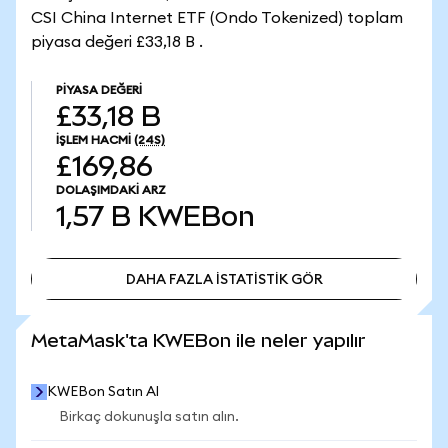
CSI China Internet ETF (Ondo Tokenized) toplam
piyasa değeri £33,18 B .
PIYASA DEĞERI
£33,18 B
İŞLEM HACMI
(24S)
£169,86
DOLAŞIMDAKI ARZ
1,57 B
KWEBon
DAHA FAZLA İSTATİSTİK GÖR
DAHA FAZLA İSTATİSTİK GÖR
MetaMask'ta KWEBon ile neler yapılır
KWEBon Satın Al
Birkaç dokunuşla satın alın.