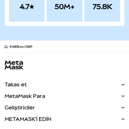
4.7
50M+
75.8K
KWEBon/GBP
MetaMask site alt bilgisi
Takas et
Takas İşlemleri
MetaMask Para
Tahmin Et
YENİ
Kripto Al
Geliştiriciler
Perps
YENİ
MetaMask Kart
Dökümantasyon
METAMASK'İ EDİN
RWA'lar
mUSD
YENİ
Kontrol Paneli
İşlem Kalkanı