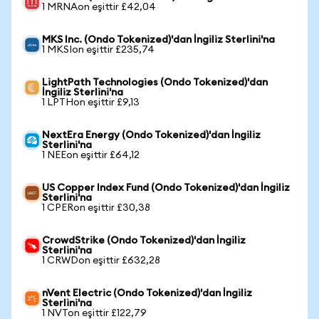
1 MRNAon eşittir £42,04
MKS Inc. (Ondo Tokenized)'dan İngiliz Sterlini'na
1 MKSIon eşittir £235,74
LightPath Technologies (Ondo Tokenized)'dan
İngiliz Sterlini'na
1 LPTHon eşittir £9,13
NextEra Energy (Ondo Tokenized)'dan İngiliz
Sterlini'na
1 NEEon eşittir £64,12
US Copper Index Fund (Ondo Tokenized)'dan İngiliz
Sterlini'na
1 CPERon eşittir £30,38
CrowdStrike (Ondo Tokenized)'dan İngiliz
Sterlini'na
1 CRWDon eşittir £632,28
nVent Electric (Ondo Tokenized)'dan İngiliz
Sterlini'na
1 NVTon eşittir £122,79