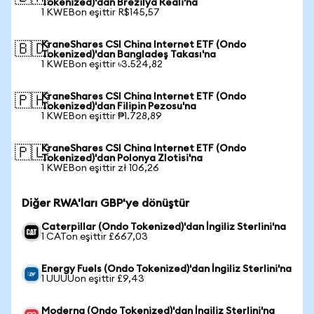
Tokenized)'dan Brezilya Reali'na
1 KWEBon eşittir R$145,57
KraneShares CSI China Internet ETF (Ondo
🇧🇩
Tokenized)'dan Bangladeş Takası'na
1 KWEBon eşittir ৳3.524,82
KraneShares CSI China Internet ETF (Ondo
🇵🇭
Tokenized)'dan Filipin Pezosu'na
1 KWEBon eşittir ₱1.728,89
KraneShares CSI China Internet ETF (Ondo
🇵🇱
Tokenized)'dan Polonya Zlotisi'na
1 KWEBon eşittir zł 106,26
Diğer RWA'ları GBP'ye dönüştür
Caterpillar (Ondo Tokenized)'dan İngiliz Sterlini'na
1 CATon eşittir £667,03
Energy Fuels (Ondo Tokenized)'dan İngiliz Sterlini'na
1 UUUUon eşittir £9,43
Moderna (Ondo Tokenized)'dan İngiliz Sterlini'na