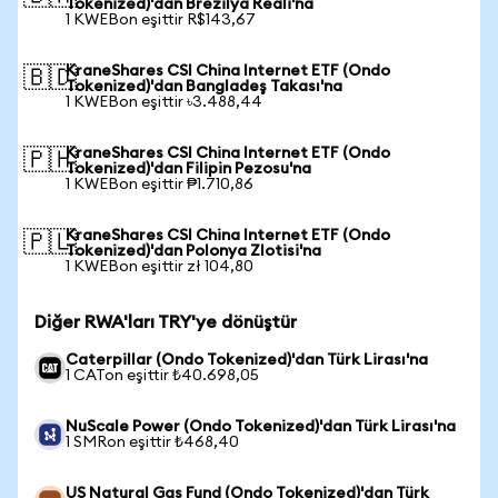
Tokenized)'dan Brezilya Reali'na
1 KWEBon eşittir R$143,67
KraneShares CSI China Internet ETF (Ondo
🇧🇩
Tokenized)'dan Bangladeş Takası'na
1 KWEBon eşittir ৳3.488,44
KraneShares CSI China Internet ETF (Ondo
🇵🇭
Tokenized)'dan Filipin Pezosu'na
1 KWEBon eşittir ₱1.710,86
KraneShares CSI China Internet ETF (Ondo
🇵🇱
Tokenized)'dan Polonya Zlotisi'na
1 KWEBon eşittir zł 104,80
Diğer RWA'ları TRY'ye dönüştür
Caterpillar (Ondo Tokenized)'dan Türk Lirası'na
1 CATon eşittir ₺40.698,05
NuScale Power (Ondo Tokenized)'dan Türk Lirası'na
1 SMRon eşittir ₺468,40
US Natural Gas Fund (Ondo Tokenized)'dan Türk