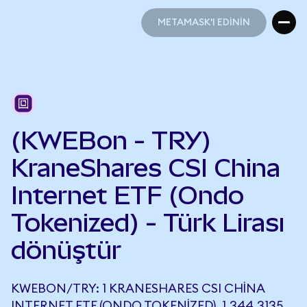
METAMASK'I EDİNİN
METAMASK'I EDİNİN
(KWEBon - TRY)
KraneShares CSI China
Internet ETF (Ondo
Tokenized) - Türk Lirası
dönüştür
KWEBON/TRY: 1 KRANESHARES CSI CHINA
INTERNET ETF (ONDO TOKENIZED), 1.344,3135