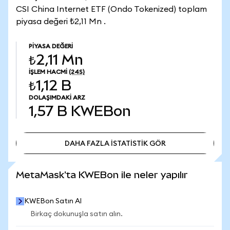
CSI China Internet ETF (Ondo Tokenized) toplam
piyasa değeri ₺2,11 Mn .
PIYASA DEĞERI
₺2,11 Mn
İŞLEM HACMI
(24S)
₺1,12 B
DOLAŞIMDAKI ARZ
1,57 B
KWEBon
DAHA FAZLA İSTATİSTİK GÖR
DAHA FAZLA İSTATİSTİK GÖR
MetaMask'ta KWEBon ile neler yapılır
KWEBon Satın Al
Birkaç dokunuşla satın alın.