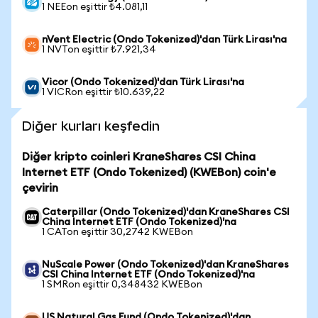
1 NEEon eşittir ₺4.081,11
nVent Electric (Ondo Tokenized)'dan Türk Lirası'na
1 NVTon eşittir ₺7.921,34
Vicor (Ondo Tokenized)'dan Türk Lirası'na
1 VICRon eşittir ₺10.639,22
Diğer kurları keşfedin
Diğer kripto coinleri KraneShares CSI China
Internet ETF (Ondo Tokenized) (KWEBon) coin'e
çevirin
Caterpillar (Ondo Tokenized)'dan KraneShares CSI
China Internet ETF (Ondo Tokenized)'na
1 CATon eşittir 30,2742 KWEBon
NuScale Power (Ondo Tokenized)'dan KraneShares
CSI China Internet ETF (Ondo Tokenized)'na
1 SMRon eşittir 0,348432 KWEBon
US Natural Gas Fund (Ondo Tokenized)'dan