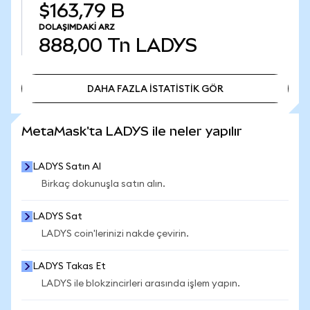
$163,79 B
DOLAŞIMDAKI ARZ
888,00 Tn
LADYS
DAHA FAZLA İSTATİSTİK GÖR
DAHA FAZLA İSTATİSTİK GÖR
MetaMask'ta LADYS ile neler yapılır
LADYS Satın Al
Birkaç dokunuşla satın alın.
LADYS Sat
LADYS coin'lerinizi nakde çevirin.
LADYS Takas Et
LADYS ile blokzincirleri arasında işlem yapın.