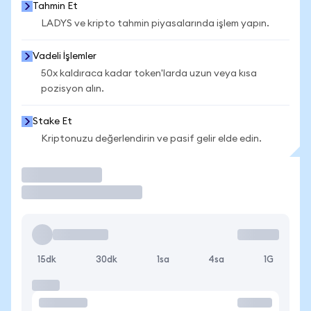
Tahmin Et
LADYS ve kripto tahmin piyasalarında işlem yapın.
Vadeli İşlemler
50x kaldıraca kadar token'larda uzun veya kısa
pozisyon alın.
Stake Et
Kriptonuzu değerlendirin ve pasif gelir elde edin.
İşlem Yap
15dk
30dk
1sa
4sa
1G