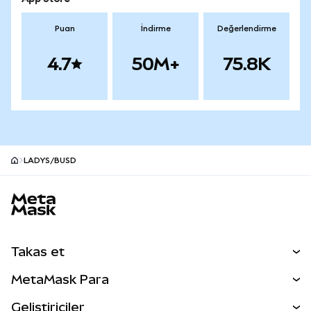
Puan
İndirme
Değerlendirme
4.7
50M+
75.8K
LADYS/BUSD
MetaMask site alt bilgisi
Takas et
Takas İşlemleri
MetaMask Para
Tahmin Et
YENİ
Kripto Al
Geliştiriciler