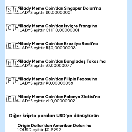
Milady Meme Coin'dan Singapur Doları'na
🇸🇬
1 LADYS eşittir $0,00000001
Milady Meme Coin'dan İsviçre Frangı'na
🇨🇭
1 LADYS eşittir CHF 0,00000001
Milady Meme Coin'dan Brezilya Reali'na
🇧🇷
1 LADYS eşittir R$0,00000003
Milady Meme Coin'dan Bangladeş Takası'na
🇧🇩
1 LADYS eşittir ৳0,00000077
Milady Meme Coin'dan Filipin Pezosu'na
🇵🇭
1 LADYS eşittir ₱0,00000038
Milady Meme Coin'dan Polonya Zlotisi'na
🇵🇱
1 LADYS eşittir zł 0,00000002
Diğer kripto paraları USD'ye dönüştürün
Origin Dollar'dan Amerikan Doları'na
1 OUSD eşittir $0,9992