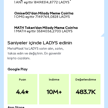
1 ANT eşittir 18498314,8772 LADYS
OmiseGO'dan Milady Meme Coin'na
1 OMG eşittir 7149764,0828 LADYS
MATH Token'dan Milady Meme Coin'na
1 MATH eşittir 3584036,2703 LADYS
Saniyeler içinde LADYS edinin
MetaMask'ta LADYS satın alın, satın,
takas edin ve değiştirin. En güvenilir
kripto cüzdanı.
Google Play
Puan
İndirme
Değerlendirme
4.4
10M+
483.7K
App Store