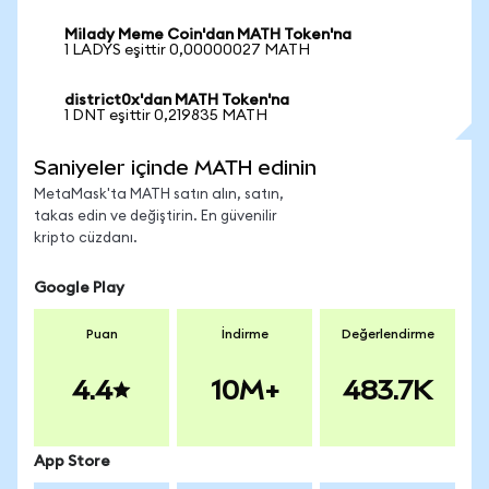
Milady Meme Coin'dan MATH Token'na
1 LADYS eşittir 0,00000027 MATH
district0x'dan MATH Token'na
1 DNT eşittir 0,219835 MATH
Saniyeler içinde MATH edinin
MetaMask'ta MATH satın alın, satın,
takas edin ve değiştirin. En güvenilir
kripto cüzdanı.
Google Play
Puan
İndirme
Değerlendirme
4.4
10M+
483.7K
App Store