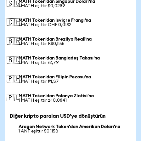
MATH Token'dan Singapur Doları'na
🇸🇬
1 MATH eşittir $0,0289
MATH Token'dan İsviçre Frangı'na
🇨🇭
1 MATH eşittir CHF 0,0182
MATH Token'dan Brezilya Reali'na
🇧🇷
1 MATH eşittir R$0,1155
MATH Token'dan Bangladeş Takası'na
🇧🇩
1 MATH eşittir ৳2,79
MATH Token'dan Filipin Pezosu'na
🇵🇭
1 MATH eşittir ₱1,37
MATH Token'dan Polonya Zlotisi'na
🇵🇱
1 MATH eşittir zł 0,0841
Diğer kripto paraları USD'ye dönüştürün
Aragon Network Token'dan Amerikan Doları'na
1 ANT eşittir $0,1153