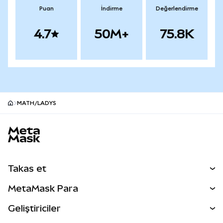
Puan
İndirme
Değerlendirme
4.7
50M+
75.8K
MATH/LADYS
MetaMask site alt bilgisi
Takas et
Takas İşlemleri
MetaMask Para
Tahmin Et
YENİ
Kripto Al
Geliştiriciler
Perps
YENİ
MetaMask Kart
Dökümantasyon