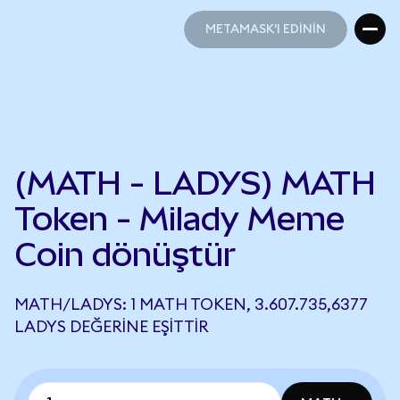
METAMASK'I EDİNİN
METAMASK'I EDİNİN
(MATH - LADYS) MATH
Token - Milady Meme
Coin dönüştür
MATH/LADYS: 1 MATH TOKEN, 3.607.735,6377
LADYS DEĞERINE EŞITTIR