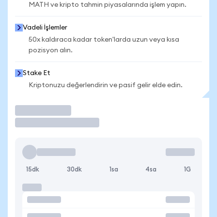
MATH ve kripto tahmin piyasalarında işlem yapın.
Vadeli İşlemler
50x kaldıraca kadar token'larda uzun veya kısa
pozisyon alın.
Stake Et
Kriptonuzu değerlendirin ve pasif gelir elde edin.
İşlem Yap
15dk
30dk
1sa
4sa
1G