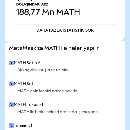
DOLAŞIMDAKI ARZ
188,77 Mn
MATH
DAHA FAZLA İSTATİSTİK GÖR
DAHA FAZLA İSTATİSTİK GÖR
MetaMask'ta MATH ile neler yapılır
MATH Satın Al
Birkaç dokunuşla satın alın.
MATH Sat
MATH coin'lerinizi nakde çevirin.
MATH Takas Et
MATH ile blokzincirleri arasında işlem yapın.
Tahmin Et