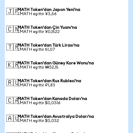
MATH Token'dan Japon Yeni'na
🇯🇵
1 MATH eşittir ¥3,56
MATH Token'dan Çin Yuanı'na
🇨🇳
1 MATH eşittir ¥0,1522
MATH Token'dan Türk Lirası'na
🇹🇷
1 MATH eşittir ₺1,07
MATH Token'dan Güney Kore Wonu'na
🇰🇷
1 MATH eşittir ₩32,15
MATH Token'dan Rus Rublesi'na
🇷🇺
1 MATH eşittir ₽1,83
MATH Token'dan Kanada Doları'na
🇨🇦
1 MATH eşittir $0,0316
MATH Token'dan Avustralya Doları'na
🇦🇺
1 MATH eşittir $0,032