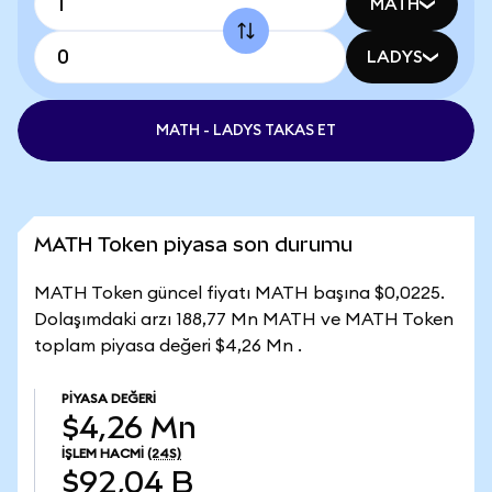
MATH
LADYS
MATH - LADYS TAKAS ET
MATH Token piyasa son durumu
MATH Token güncel fiyatı MATH başına $0,0225.
Dolaşımdaki arzı 188,77 Mn MATH ve MATH Token
toplam piyasa değeri $4,26 Mn .
PIYASA DEĞERI
$4,26 Mn
İŞLEM HACMI
(24S)
$92,04 B