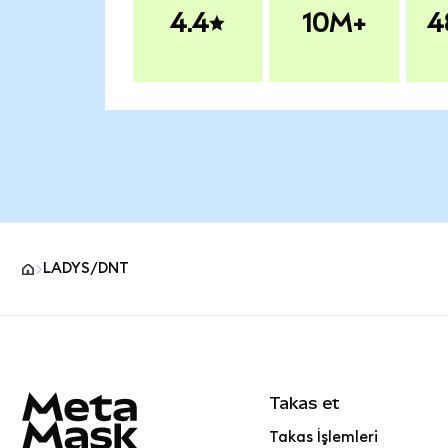
4.4
10M+
4
LADYS/DNT
MetaMask site alt bilgisi
Takas et
Takas İşlemleri