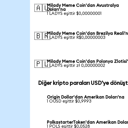
Milady Meme Coin'dan Avustralya
🇦🇺
Doları'na
1 LADYS eşittir $0,00000001
Milady Meme Coin'dan Brezilya Reali'
🇧🇷
1 LADYS eşittir R$0,00000003
Milady Meme Coin'dan Polonya Zlotisi
🇵🇱
1 LADYS eşittir zł 0,00000002
Diğer kripto paraları USD'ye dönüşt
Origin Dollar'dan Amerikan Doları'na
1 OUSD eşittir $0,9993
PolkastarterToken'dan Amerikan Dolar
1 POLS eşittir $0,0528