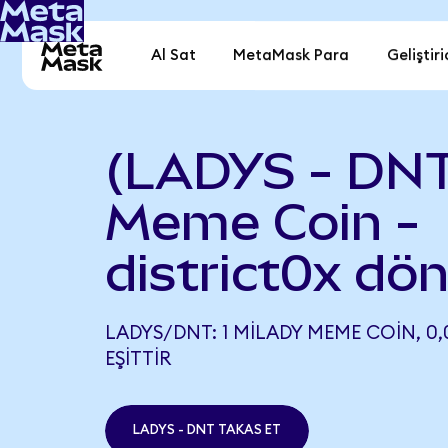
Al Sat
MetaMask Para
Geliştiri
(LADYS - DNT
Meme Coin -
district0x dö
LADYS/DNT: 1 MILADY MEME COIN, 0,
EŞITTIR
LADYS - DNT TAKAS ET