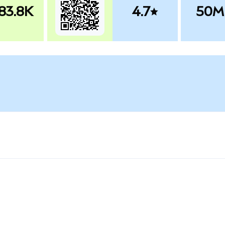
83.8K
4.7
50M