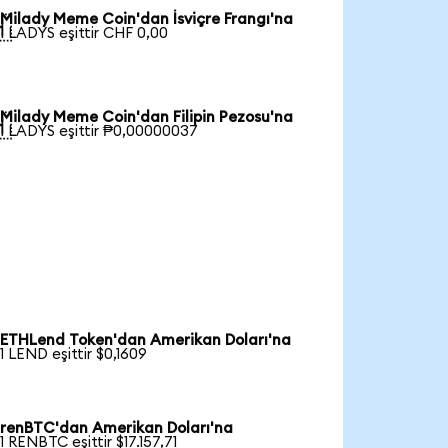
Milady Meme Coin'dan İsviçre Frangı'na

1 LADYS eşittir CHF 0,00
Milady Meme Coin'dan Filipin Pezosu'na

1 LADYS eşittir ₱0,00000037
ETHLend Token'dan Amerikan Doları'na
1 LEND eşittir $0,1609
renBTC'dan Amerikan Doları'na
1 RENBTC eşittir $17.157,71