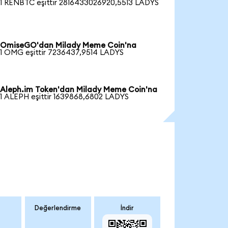
1 RENBTC eşittir 2816433026920,5513 LADYS
OmiseGO'dan Milady Meme Coin'na
1 OMG eşittir 7236437,9514 LADYS
Aleph.im Token'dan Milady Meme Coin'na
1 ALEPH eşittir 1639868,6802 LADYS
Değerlendirme
İndir