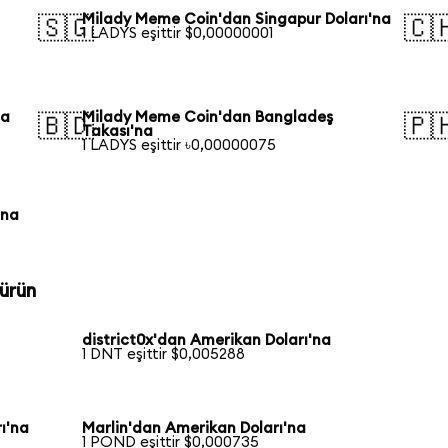
Milady Meme Coin'dan Singapur Doları'na
🇸🇬
🇨
1 LADYS eşittir $0,00000001
na
Milady Meme Coin'dan Bangladeş
🇧🇩
🇵
Takası'na
1 LADYS eşittir ৳0,00000075
'na
ürün
district0x'dan Amerikan Doları'na
1 DNT eşittir $0,005288
ı'na
Marlin'dan Amerikan Doları'na
1 POND eşittir $0,000735