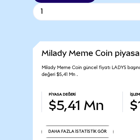
Milady Meme Coin piyas
Milady Meme Coin güncel fiyatı LADYS başın
değeri $5,41 Mn .
PIYASA DEĞERI
İŞLE
$5,41 Mn
$
DAHA FAZLA İSTATİSTİK GÖR