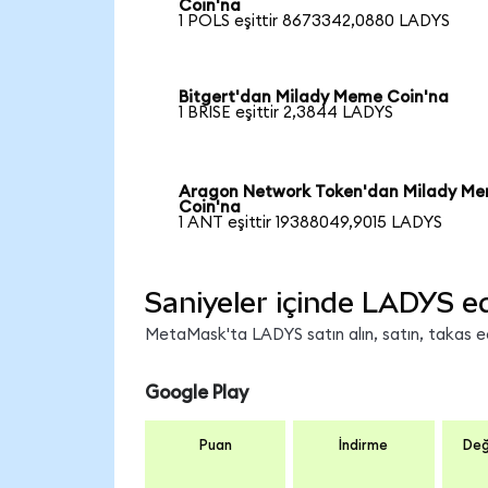
Coin'na
1 POLS eşittir 8673342,0880 LADYS
Bitgert'dan Milady Meme Coin'na
1 BRISE eşittir 2,3844 LADYS
Aragon Network Token'dan Milady M
Coin'na
1 ANT eşittir 19388049,9015 LADYS
Saniyeler içinde LADYS e
MetaMask'ta LADYS satın alın, satın, takas edi
Google Play
Puan
İndirme
Değ