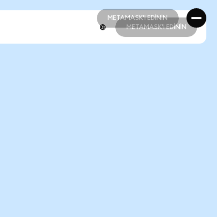
METAMASK'I EDİNİN
METAMASK'I EDİNİN
METAMASK'I EDİNİN
METAMASK'I EDİNİN