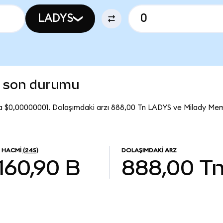
LADYS
a son durumu
a $0,00000001. Dolaşımdaki arzı 888,00 Tn LADYS ve Milady Me
M HACMI
(24S)
DOLAŞIMDAKI ARZ
160,90 B
888,00 T