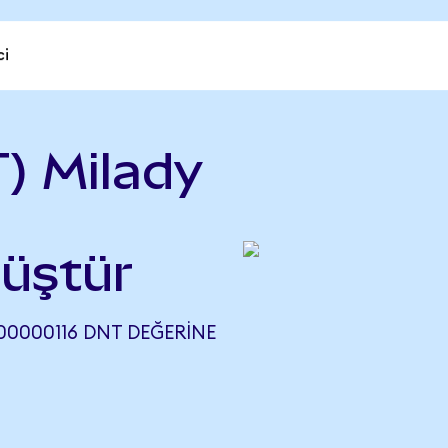
ci
) Milady
nüştür
00000116 DNT DEĞERINE