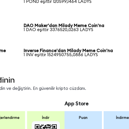
1 POND eşittir 120599,1464 LADYS
DAO Maker'dan Milady Meme Coin'na
1 DAO eşittir 3376520,0263 LADYS
eme
Inverse Finance'dan Milady Meme Coin'na
1 INV eşittir 1524950755,0886 LADYS
dinin
n ve değiştirin. En güvenilir kripto cüzdanı.
App Store
erlendirme
İndir
Puan
İndirme