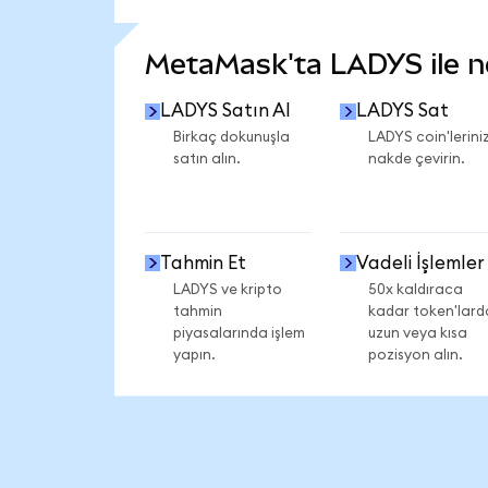
DAHA FAZLA İSTATİSTİK GÖR
MetaMask'ta LADYS ile nel
LADYS Satın Al
LADYS Sat
Birkaç dokunuşla
LADYS coin'leriniz
satın alın.
nakde çevirin.
Tahmin Et
Vadeli İşlemler
LADYS ve kripto
50x kaldıraca
tahmin
kadar token'lard
piyasalarında işlem
uzun veya kısa
yapın.
pozisyon alın.