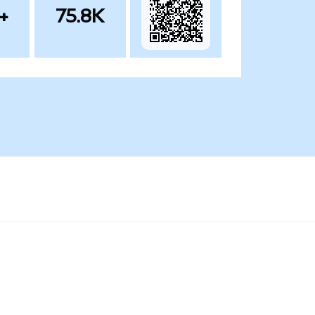
+
75.8K