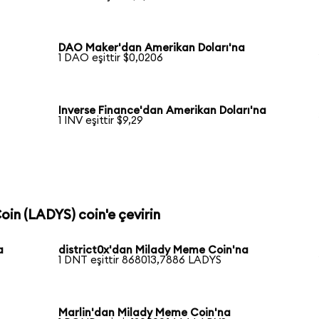
DAO Maker'dan Amerikan Doları'na
1 DAO eşittir $0,0206
Inverse Finance'dan Amerikan Doları'na
1 INV eşittir $9,29
oin (LADYS) coin'e çevirin
a
district0x'dan Milady Meme Coin'na
1 DNT eşittir 868013,7886 LADYS
Marlin'dan Milady Meme Coin'na