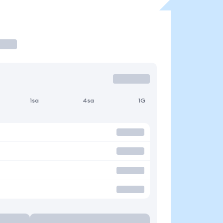
1sa
4sa
1G