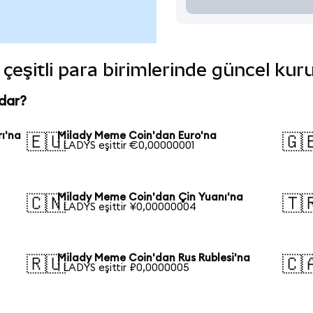
çeşitli para birimlerinde güncel kur
dar?
ı'na
Milady Meme Coin'dan Euro'na
🇪🇺
🇬
1 LADYS eşittir €0,00000001
Milady Meme Coin'dan Çin Yuanı'na
🇨🇳
🇹
1 LADYS eşittir ¥0,00000004
Milady Meme Coin'dan Rus Rublesi'na
🇷🇺
🇨
1 LADYS eşittir ₽0,0000005