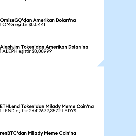
OmiseGO'dan Amerikan Doları'na
1 OMG eşittir $0,0441
Aleph.im Token'dan Amerikan Doları'na
1 ALEPH eşittir $0,00999
ETHLend Token'dan Milady Meme Coin'na
1 LEND eşittir 26412672,3572 LADYS
renBTC'dan Milady Meme Coin'na