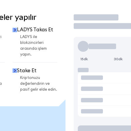
er yapılır
İşlem Yap
LADYS Takas Et
i
LADYS ile
blokzincirleri
arasında işlem
yapın.
15dk
30dk
Stake Et
Kriptonuzu
a
değerlendirin ve
pasif gelir elde edin.