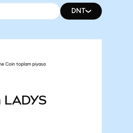
DNT
me Coin toplam piyasa
n
LADYS