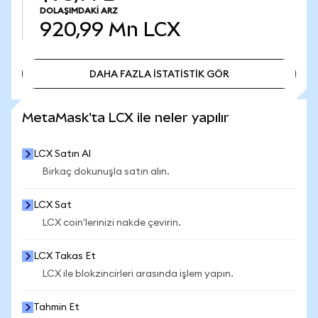
DOLAŞIMDAKI ARZ
920,99 Mn
LCX
DAHA FAZLA İSTATİSTİK GÖR
DAHA FAZLA İSTATİSTİK GÖR
MetaMask'ta LCX ile neler yapılır
LCX Satın Al
Birkaç dokunuşla satın alın.
LCX Sat
LCX coin'lerinizi nakde çevirin.
LCX Takas Et
LCX ile blokzincirleri arasında işlem yapın.
Tahmin Et