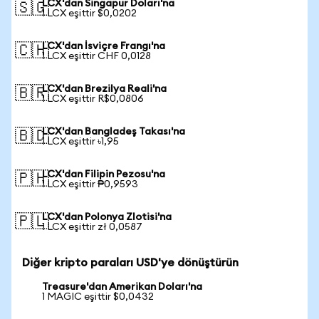
LCX'dan Singapur Doları'na
🇸🇬
1 LCX eşittir $0,0202
LCX'dan İsviçre Frangı'na
🇨🇭
1 LCX eşittir CHF 0,0128
LCX'dan Brezilya Reali'na
🇧🇷
1 LCX eşittir R$0,0806
LCX'dan Bangladeş Takası'na
🇧🇩
1 LCX eşittir ৳1,95
LCX'dan Filipin Pezosu'na
🇵🇭
1 LCX eşittir ₱0,9593
LCX'dan Polonya Zlotisi'na
🇵🇱
1 LCX eşittir zł 0,0587
Diğer kripto paraları USD'ye dönüştürün
Treasure'dan Amerikan Doları'na
1 MAGIC eşittir $0,0432