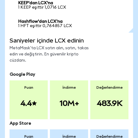
KEEP'dan LCX'na
1 KEEP eşittir 1,0716 LCX
Hashflow'dan LCX'na
1 HFT eşittir 0,764857 LCX
Saniyeler içinde LCX edinin
MetaMask'ta LCX satın alın, satın, takas
edin ve değiştirin. En güvenilir kripto
cüzdanı.
Google Play
Puan
İndirme
Değerlendirme
4.4
10M+
483.9K
App Store
Puan
İndirme
Değerlendirme