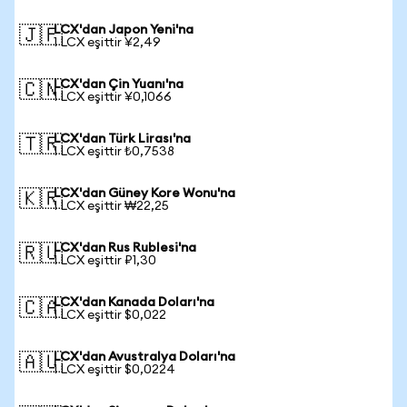
LCX'dan Japon Yeni'na
🇯🇵
1 LCX eşittir ¥2,49
LCX'dan Çin Yuanı'na
🇨🇳
1 LCX eşittir ¥0,1066
LCX'dan Türk Lirası'na
🇹🇷
1 LCX eşittir ₺0,7538
LCX'dan Güney Kore Wonu'na
🇰🇷
1 LCX eşittir ₩22,25
LCX'dan Rus Rublesi'na
🇷🇺
1 LCX eşittir ₽1,30
LCX'dan Kanada Doları'na
🇨🇦
1 LCX eşittir $0,022
LCX'dan Avustralya Doları'na
🇦🇺
1 LCX eşittir $0,0224