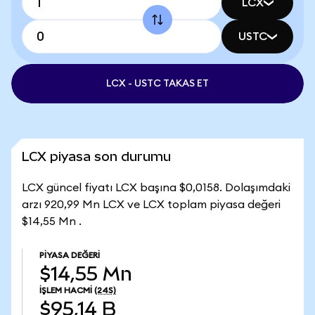
LCX
USTC
LCX - USTC TAKAS ET
LCX piyasa son durumu
LCX güncel fiyatı LCX başına $0,0158. Dolaşımdaki
arzı 920,99 Mn LCX ve LCX toplam piyasa değeri
$14,55 Mn .
PIYASA DEĞERI
$14,55 Mn
İŞLEM HACMI
(24S)
$95,14 B