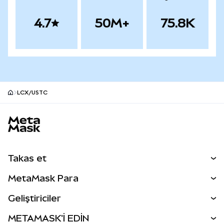
4.7
50M+
75.8K
LCX/USTC
MetaMask site alt bilgisi
Takas et
Takas İşlemleri
MetaMask Para
Tahmin Et
YENİ
Kripto Al
Geliştiriciler
Perps
YENİ
MetaMask Kart
Dökümantasyon
METAMASK'İ EDİN
RWA'lar