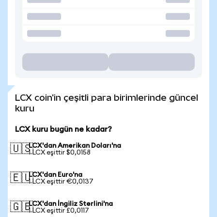
LCX coin'in çeşitli para birimlerinde güncel
kuru
LCX kuru bugün ne kadar?
LCX'dan Amerikan Doları'na
🇺🇸
1 LCX eşittir $0,0158
LCX'dan Euro'na
🇪🇺
1 LCX eşittir €0,0137
LCX'dan İngiliz Sterlini'na
🇬🇧
1 LCX eşittir £0,0117