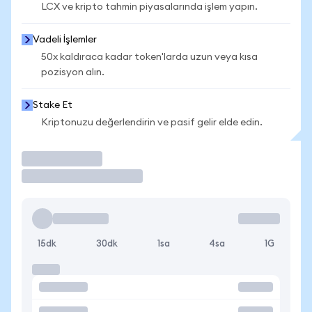
LCX ve kripto tahmin piyasalarında işlem yapın.
Vadeli İşlemler
50x kaldıraca kadar token'larda uzun veya kısa
pozisyon alın.
Stake Et
Kriptonuzu değerlendirin ve pasif gelir elde edin.
İşlem Yap
15dk
30dk
1sa
4sa
1G