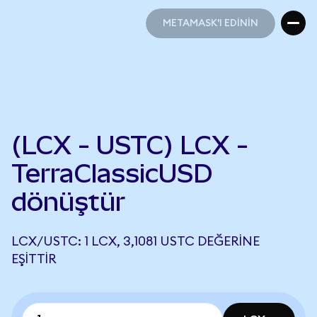
METAMASK'I EDİNİN
METAMASK'I EDİNİN
(LCX - USTC) LCX -
TerraClassicUSD
dönüştür
LCX/USTC: 1 LCX, 3,1081 USTC DEĞERINE
EŞITTIR