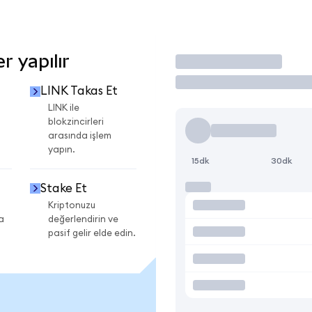
r yapılır
İşlem Yap
LINK Takas Et
LINK ile
blokzincirleri
arasında işlem
yapın.
15dk
30dk
Stake Et
Kriptonuzu
a
değerlendirin ve
pasif gelir elde edin.