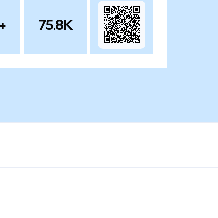
+
75.8K