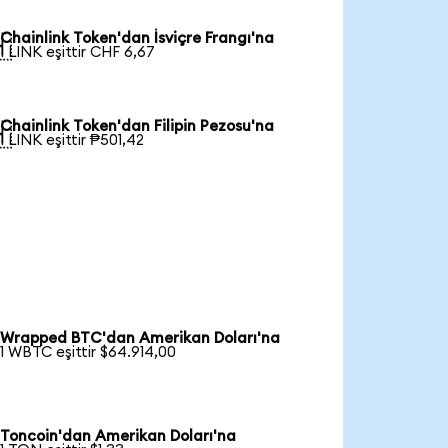
Chainlink Token'dan İsviçre Frangı'na

1 LINK eşittir CHF 6,67
Chainlink Token'dan Filipin Pezosu'na

1 LINK eşittir ₱501,42
Wrapped BTC'dan Amerikan Doları'na
1 WBTC eşittir $64.914,00
Toncoin'dan Amerikan Doları'na