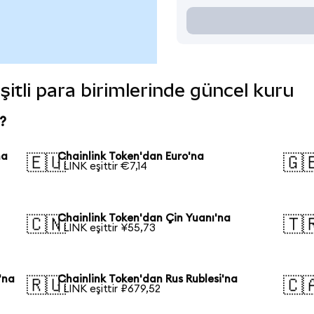
şitli para birimlerinde güncel kuru
?
na
Chainlink Token'dan Euro'na
🇪🇺
🇬
1 LINK eşittir €7,14
Chainlink Token'dan Çin Yuanı'na
🇨🇳
🇹
1 LINK eşittir ¥55,73
'na
Chainlink Token'dan Rus Rublesi'na
🇷🇺
🇨
1 LINK eşittir ₽679,52