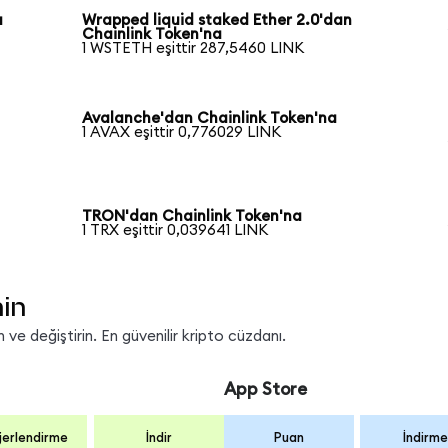
a
Wrapped liquid staked Ether 2.0'dan
Chainlink Token'na
1 WSTETH eşittir 287,5460 LINK
Avalanche'dan Chainlink Token'na
1 AVAX eşittir 0,776029 LINK
TRON'dan Chainlink Token'na
1 TRX eşittir 0,039641 LINK
nin
ve değiştirin. En güvenilir kripto cüzdanı.
App Store
erlendirme
İndir
Puan
İndirme