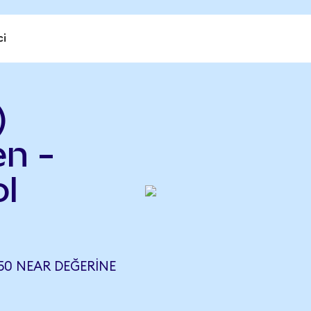
ci
)
en -
l
950 NEAR DEĞERINE