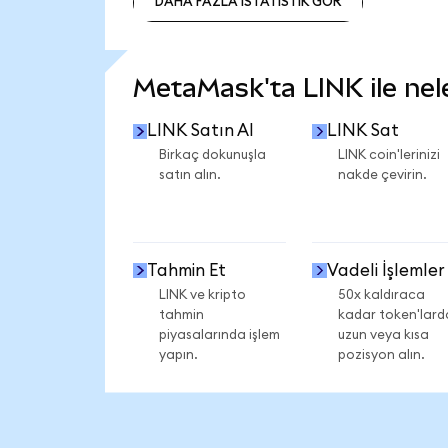
DAHA FAZLA İSTATİSTİK GÖR
DAHA FAZLA İSTATİSTİK GÖR
MetaMask'ta LINK ile nele
LINK Satın Al
LINK Sat
Birkaç dokunuşla
LINK coin'lerinizi
satın alın.
nakde çevirin.
Tahmin Et
Vadeli İşlemler
LINK ve kripto
50x kaldıraca
tahmin
kadar token'lard
piyasalarında işlem
uzun veya kısa
yapın.
pozisyon alın.