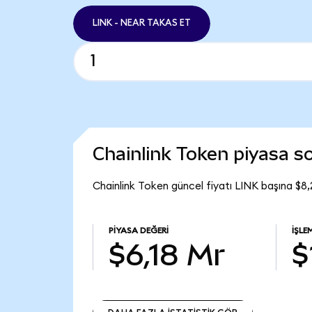
LINK - NEAR TAKAS ET
Chainlink Token piyasa 
Chainlink Token güncel fiyatı LINK başına $8,
PIYASA DEĞERI
İŞLE
$6,18 Mr
$