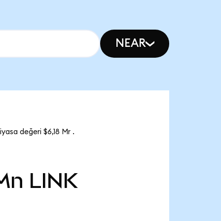
NEAR
yasa değeri $6,18 Mr .
 Mn
LINK