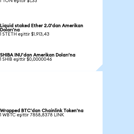
1 TON eşittir $1,33
Liquid staked Ether 2.0'dan Amerikan
Doları'na
1 STETH eşittir $1.913,43
SHIBA INU'dan Amerikan Doları'na
1 SHIB eşittir $0,0000046
Wrapped BTC'dan Chainlink Token'na
1 WBTC eşittir 7858,8378 LINK