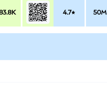
83.8K
4.7
50M