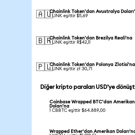
Chainlink Token'dan Avustralya Doları
🇦🇺
1 LINK eşittir $11,69
Chainlink Token'dan Brezilya Reali'na
🇧🇷
1 LINK eşittir R$42,11
Chainlink Token'dan Polonya Zlotisi'n
🇵🇱
1 LINK eşittir zł 30,71
Diğer kripto paraları USD'ye dönüşt
Coinbase Wrapped BTC'dan Amerikan
Doları'na
1 CBBTC eşittir $64.889,00
Wrapped Ether'dan Amerikan Doları'n