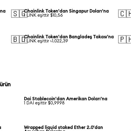
'na
Chainlink Token'dan Singapur Doları'na
🇸🇬
🇨
1 LINK eşittir $10,56
Chainlink Token'dan Bangladeş Takası'na
🇧🇩
🇵
1 LINK eşittir ৳1.022,39
a
ürün
Dai Stablecoin'dan Amerikan Doları'na
1 DAI eşittir $0,9998
a
Wrapped liquid staked Ether 2.0'dan