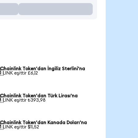
Chainlink Token'dan İngiliz Sterlini'na

1 LINK eşittir £6,12
Chainlink Token'dan Türk Lirası'na

1 LINK eşittir ₺393,98
Chainlink Token'dan Kanada Doları'na

1 LINK eşittir $11,52