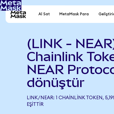
Al Sat
MetaMask Para
Geliştiri
(LINK - NEAR
Chainlink Tok
NEAR Protoco
dönüştür
LINK/NEAR: 1 CHAINLINK TOKEN, 5,1
EŞITTIR