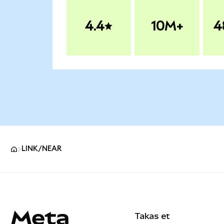
4.4
10M+
4
LINK/NEAR
MetaMask site alt bilgisi
Takas et