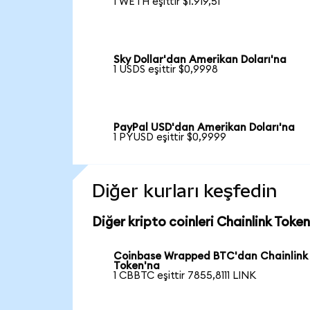
1 WETH eşittir $1.919,51
Sky Dollar'dan Amerikan Doları'na
1 USDS eşittir $0,9998
PayPal USD'dan Amerikan Doları'na
1 PYUSD eşittir $0,9999
Diğer kurları keşfedin
Diğer kripto coinleri Chainlink Token
Coinbase Wrapped BTC'dan Chainlink
Token'na
1 CBBTC eşittir 7855,8111 LINK