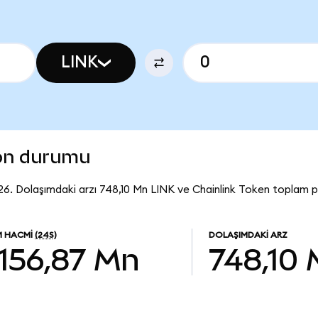
LINK
son durumu
26. Dolaşımdaki arzı 748,10 Mn LINK ve Chainlink Token toplam pi
M HACMI
(24S)
DOLAŞIMDAKI ARZ
156,87 Mn
748,10