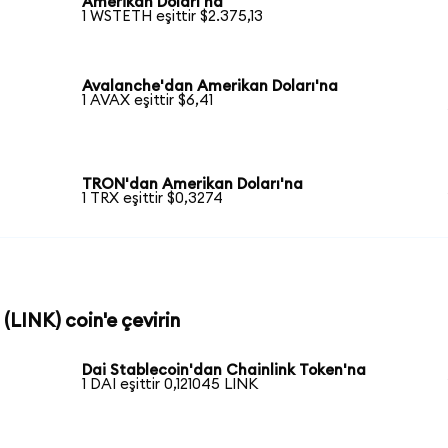
Amerikan Doları'na
1 WSTETH eşittir $2.375,13
Avalanche'dan Amerikan Doları'na
1 AVAX eşittir $6,41
TRON'dan Amerikan Doları'na
1 TRX eşittir $0,3274
 (LINK) coin'e çevirin
Dai Stablecoin'dan Chainlink Token'na
1 DAI eşittir 0,121045 LINK