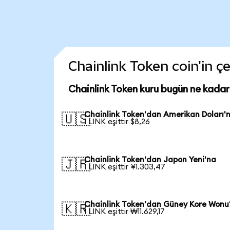
Chainlink Token coin'in çe
Chainlink Token kuru bugün ne kadar
Chainlink Token'dan Amerikan Doları'
🇺🇸
1 LINK eşittir $8,26
Chainlink Token'dan Japon Yeni'na
🇯🇵
1 LINK eşittir ¥1.303,47
Chainlink Token'dan Güney Kore Wonu
🇰🇷
1 LINK eşittir ₩11.629,17