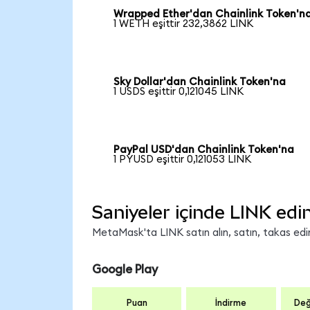
Wrapped Ether'dan Chainlink Token'n
1 WETH eşittir 232,3862 LINK
Sky Dollar'dan Chainlink Token'na
1 USDS eşittir 0,121045 LINK
PayPal USD'dan Chainlink Token'na
1 PYUSD eşittir 0,121053 LINK
Saniyeler içinde LINK edi
MetaMask'ta LINK satın alın, satın, takas edin 
Google Play
Puan
İndirme
Değ