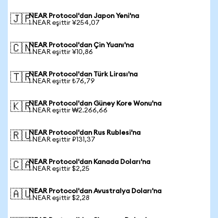
NEAR Protocol'dan Japon Yeni'na
🇯🇵
1 NEAR eşittir ¥254,07
NEAR Protocol'dan Çin Yuanı'na
🇨🇳
1 NEAR eşittir ¥10,86
NEAR Protocol'dan Türk Lirası'na
🇹🇷
1 NEAR eşittir ₺76,79
NEAR Protocol'dan Güney Kore Wonu'na
🇰🇷
1 NEAR eşittir ₩2.266,66
NEAR Protocol'dan Rus Rublesi'na
🇷🇺
1 NEAR eşittir ₽131,37
NEAR Protocol'dan Kanada Doları'na
🇨🇦
1 NEAR eşittir $2,25
NEAR Protocol'dan Avustralya Doları'na
🇦🇺
1 NEAR eşittir $2,28