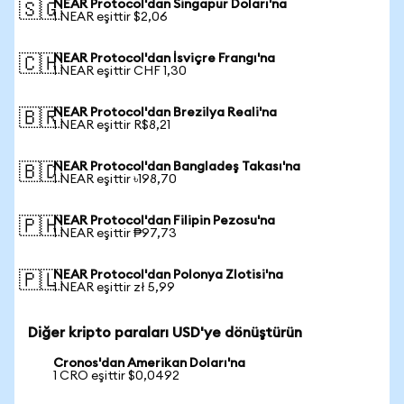
NEAR Protocol'dan Singapur Doları'na
🇸🇬
1 NEAR eşittir $2,06
NEAR Protocol'dan İsviçre Frangı'na
🇨🇭
1 NEAR eşittir CHF 1,30
NEAR Protocol'dan Brezilya Reali'na
🇧🇷
1 NEAR eşittir R$8,21
NEAR Protocol'dan Bangladeş Takası'na
🇧🇩
1 NEAR eşittir ৳198,70
NEAR Protocol'dan Filipin Pezosu'na
🇵🇭
1 NEAR eşittir ₱97,73
NEAR Protocol'dan Polonya Zlotisi'na
🇵🇱
1 NEAR eşittir zł 5,99
Diğer kripto paraları USD'ye dönüştürün
Cronos'dan Amerikan Doları'na
1 CRO eşittir $0,0492