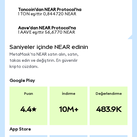
Toncoin'dan NEAR Protocol'na
1 TON eşittir 0,844720 NEAR
Aave'dan NEAR Protocol'na
1 AAVE eşittir 56,6770 NEAR
Saniyeler içinde NEAR edinin
MetaMask'ta NEAR satın alın, satın,
takas edin ve değiştirin. En güvenilir
kripto cüzdanı.
Google Play
Puan
İndirme
Değerlendirme
4.4
10M+
483.9K
App Store