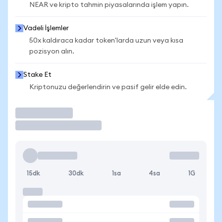
NEAR ve kripto tahmin piyasalarında işlem yapın.
Vadeli İşlemler
50x kaldıraca kadar token'larda uzun veya kısa
pozisyon alın.
Stake Et
Kriptonuzu değerlendirin ve pasif gelir elde edin.
İşlem Yap
15dk
30dk
1sa
4sa
1G