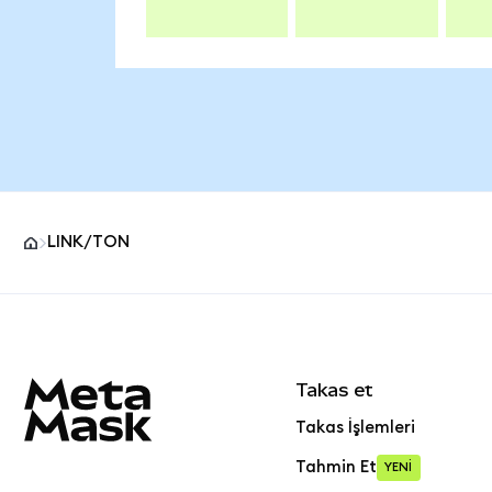
LINK/TON
MetaMask site alt bilgisi
Takas et
Takas İşlemleri
Tahmin Et
YENİ