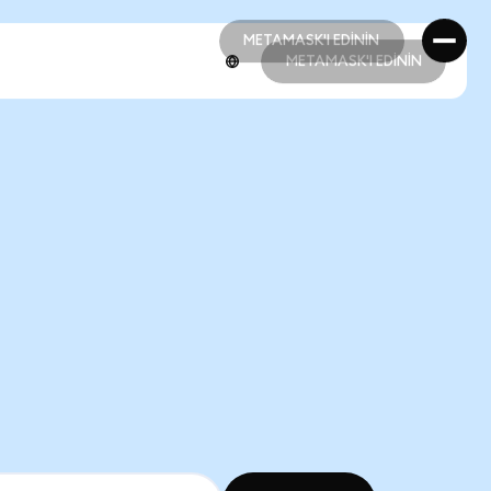
METAMASK'I EDİNİN
METAMASK'I EDİNİN
METAMASK'I EDİNİN
METAMASK'I EDİNİN