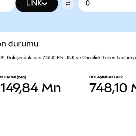
LINK
son durumu
,09. Dolaşımdaki arzı 748,10 Mn LINK ve Chainlink Token toplam p
EM HACMI
(24S)
DOLAŞIMDAKI ARZ
149,84 Mn
748,10