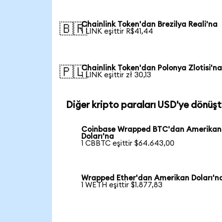
Chainlink Token'dan Brezilya Reali'na
🇧🇷
1 LINK eşittir R$41,44
Chainlink Token'dan Polonya Zlotisi'n
🇵🇱
1 LINK eşittir zł 30,13
Diğer kripto paraları USD'ye dönüşt
Coinbase Wrapped BTC'dan Amerikan
Doları'na
1 CBBTC eşittir $64.643,00
Wrapped Ether'dan Amerikan Doları'n
1 WETH eşittir $1.877,83