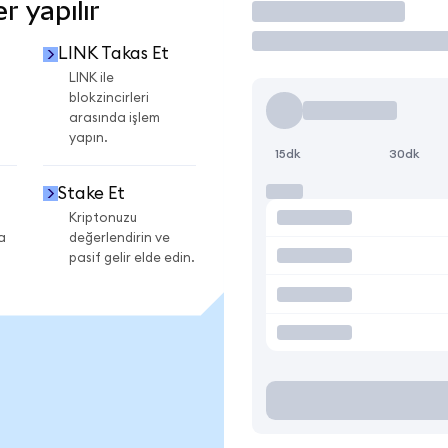
r yapılır
İşlem Yap
LINK Takas Et
LINK ile
blokzincirleri
arasında işlem
yapın.
15dk
30dk
Stake Et
Kriptonuzu
a
değerlendirin ve
pasif gelir elde edin.