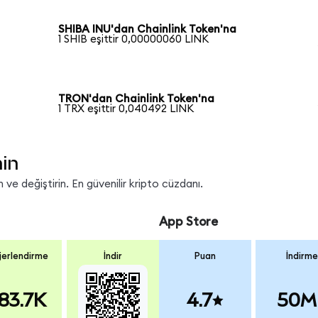
SHIBA INU'dan Chainlink Token'na
1 SHIB eşittir 0,00000060 LINK
TRON'dan Chainlink Token'na
1 TRX eşittir 0,040492 LINK
nin
ve değiştirin. En güvenilir kripto cüzdanı.
App Store
erlendirme
İndir
Puan
İndirme
83.7K
4.7
50M