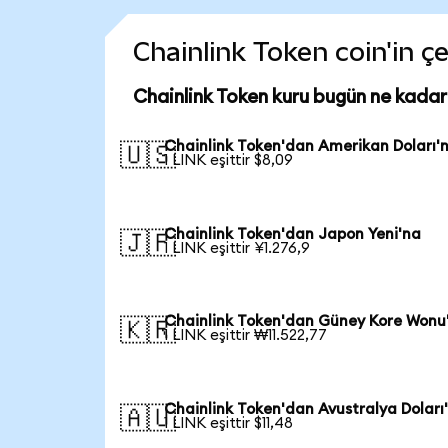
Chainlink Token coin'in çe
Chainlink Token kuru bugün ne kadar
Chainlink Token'dan Amerikan Doları'
🇺🇸
1 LINK eşittir $8,09
Chainlink Token'dan Japon Yeni'na
🇯🇵
1 LINK eşittir ¥1.276,9
Chainlink Token'dan Güney Kore Wonu
🇰🇷
1 LINK eşittir ₩11.522,77
Chainlink Token'dan Avustralya Doları
🇦🇺
1 LINK eşittir $11,48