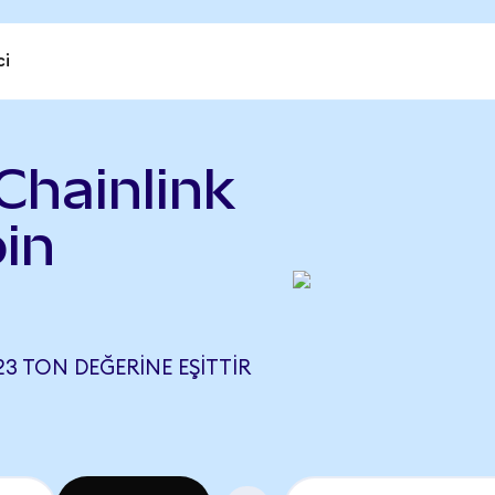
ci
Chainlink
in
23 TON DEĞERINE EŞITTIR