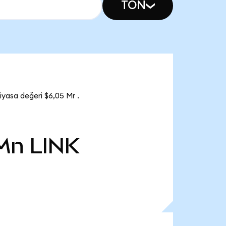
TON
iyasa değeri $6,05 Mr .
 Mn
LINK