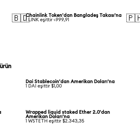
Chainlink Token'dan Bangladeş Takası'na
🇧🇩
🇵
1 LINK eşittir ৳999,91
a
ürün
Dai Stablecoin'dan Amerikan Doları'na
1 DAI eşittir $1,00
a
Wrapped liquid staked Ether 2.0'dan
Amerikan Doları'na
1 WSTETH eşittir $2.343,35