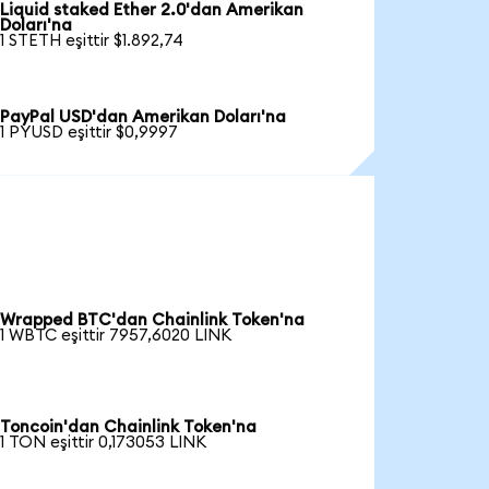
Liquid staked Ether 2.0'dan Amerikan
Doları'na
1 STETH eşittir $1.892,74
PayPal USD'dan Amerikan Doları'na
1 PYUSD eşittir $0,9997
Wrapped BTC'dan Chainlink Token'na
1 WBTC eşittir 7957,6020 LINK
Toncoin'dan Chainlink Token'na
1 TON eşittir 0,173053 LINK