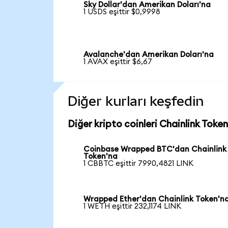
Sky Dollar'dan Amerikan Doları'na
1 USDS eşittir $0,9998
Avalanche'dan Amerikan Doları'na
1 AVAX eşittir $6,67
Diğer kurları keşfedin
Diğer kripto coinleri Chainlink Token
Coinbase Wrapped BTC'dan Chainlink
Token'na
1 CBBTC eşittir 7990,4821 LINK
Wrapped Ether'dan Chainlink Token'n
1 WETH eşittir 232,1174 LINK