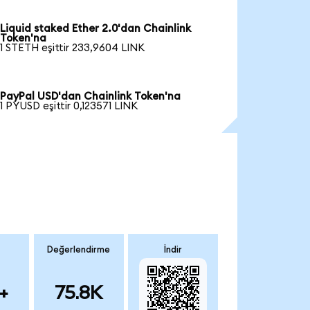
Liquid staked Ether 2.0'dan Chainlink
Token'na
1 STETH eşittir 233,9604 LINK
PayPal USD'dan Chainlink Token'na
1 PYUSD eşittir 0,123571 LINK
Değerlendirme
İndir
+
75.8K