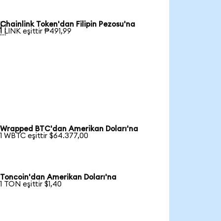
Chainlink Token'dan Filipin Pezosu'na

1 LINK eşittir ₱491,99
Wrapped BTC'dan Amerikan Doları'na
1 WBTC eşittir $64.377,00
Toncoin'dan Amerikan Doları'na
1 TON eşittir $1,40