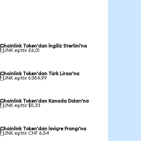
Chainlink Token'dan İngiliz Sterlini'na

1 LINK eşittir £6,01
Chainlink Token'dan Türk Lirası'na

1 LINK eşittir ₺384,99
Chainlink Token'dan Kanada Doları'na

1 LINK eşittir $11,33
Chainlink Token'dan İsviçre Frangı'na

1 LINK eşittir CHF 6,54