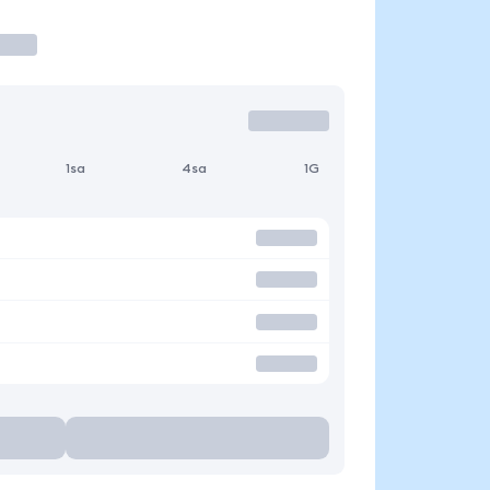
1sa
4sa
1G