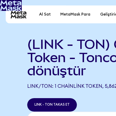
Al Sat
MetaMask Para
Geliştiri
(LINK - TON) 
Token - Tonco
dönüştür
LINK/TON: 1 CHAINLINK TOKEN, 5,86
LINK - TON TAKAS ET