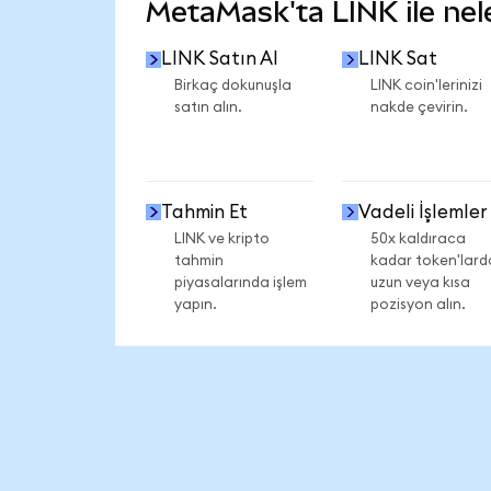
MetaMask'ta LINK ile nele
LINK Satın Al
LINK Sat
Birkaç dokunuşla
LINK coin'lerinizi
satın alın.
nakde çevirin.
Tahmin Et
Vadeli İşlemler
LINK ve kripto
50x kaldıraca
tahmin
kadar token'lard
piyasalarında işlem
uzun veya kısa
yapın.
pozisyon alın.