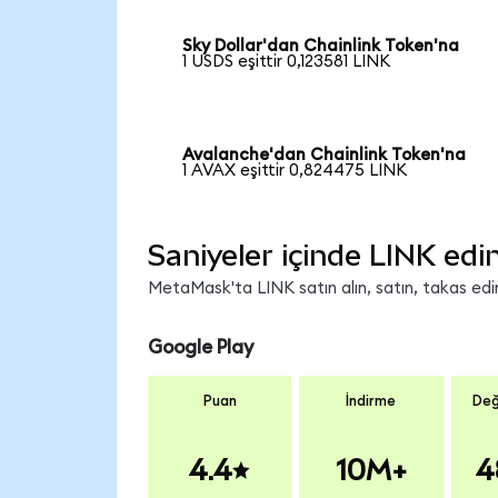
Sky Dollar'dan Chainlink Token'na
1 USDS eşittir 0,123581 LINK
Avalanche'dan Chainlink Token'na
1 AVAX eşittir 0,824475 LINK
Saniyeler içinde LINK edi
MetaMask'ta LINK satın alın, satın, takas edin 
Google Play
Puan
İndirme
Değ
4.4
10M+
4