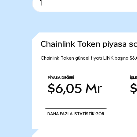
Chainlink Token piyasa 
Chainlink Token güncel fiyatı LINK başına $8
PIYASA DEĞERI
İŞL
$6,05 Mr
$
DAHA FAZLA İSTATİSTİK GÖR
DAHA FAZLA İSTATİSTİK GÖR