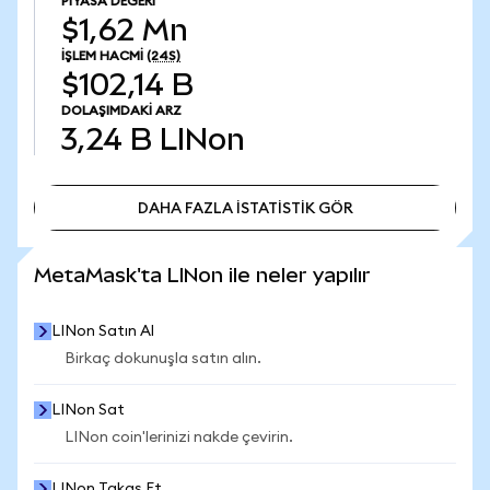
PIYASA DEĞERI
$1,62 Mn
İŞLEM HACMI
(24S)
$102,14 B
DOLAŞIMDAKI ARZ
3,24 B
LINon
DAHA FAZLA İSTATİSTİK GÖR
DAHA FAZLA İSTATİSTİK GÖR
MetaMask'ta LINon ile neler yapılır
LINon Satın Al
Birkaç dokunuşla satın alın.
LINon Sat
LINon coin'lerinizi nakde çevirin.
LINon Takas Et