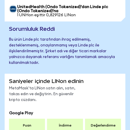
UnitedHealth (Ondo Tokenized)'dan Linde plc
(Ondo Tokenized)'na
1 UNHon eşittir 0,829126 LINon
Sorumluluk Reddi
Bu ürün Linde plc tarafından ihraç edilmemiş,
desteklenmemiş, onaylanmamış veya Linde plc ile
ilişkilendirilmemiştir. Şirket adı ve diğer ticari markalar
yalnızca dayanak referans varlığını tanımlamak amacıyla
kullanılmaktadır.
Saniyeler içinde LINon edinin
MetaMask'ta LINon satın alın, satın,
takas edin ve değiştirin. En güvenilir
kripto cüzdanı.
Google Play
Puan
İndirme
Değerlendirme