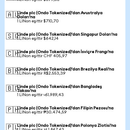
Linde plc (Ondo Tokenized)'dan Avustralya
🇦🇺
Doları'na
1 LINon eşittir $710,70
Linde plc (Ondo Tokenized)'dan Singapur Doları'na
🇸🇬
1 LINon eşittir $642,14
Linde plc (Ondo Tokenized)'dan İsviçre Frangı'na
🇨🇭
1 LINon eşittir CHF 405,97
Linde plc (Ondo Tokenized)'dan Brezilya Reali'na
🇧🇷
1 LINon eşittir R$2.553,39
Linde plc (Ondo Tokenized)'dan Bangladeş
🇧🇩
Takası'na
1 LINon eşittir ৳61.989,43
Linde plc (Ondo Tokenized)'dan Filipin Pezosu'na
🇵🇭
1 LINon eşittir ₱30.474,59
Linde plc (Ondo Tokenized)'dan Polonya Zlotisi'na
🇵🇱
1 LINon eşittir zł 1.867,63