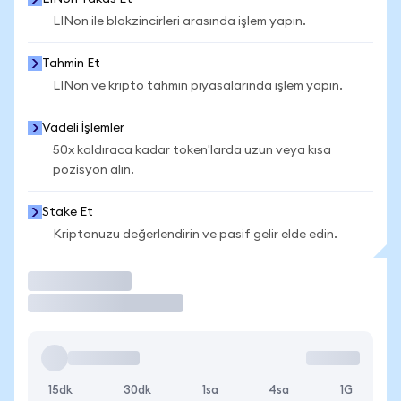
LINon ile blokzincirleri arasında işlem yapın.
Tahmin Et
LINon ve kripto tahmin piyasalarında işlem yapın.
Vadeli İşlemler
50x kaldıraca kadar token'larda uzun veya kısa
pozisyon alın.
Stake Et
Kriptonuzu değerlendirin ve pasif gelir elde edin.
İşlem Yap
15dk
30dk
1sa
4sa
1G