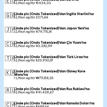
🇪🇺
1 LINon eşittir €434,33
Linde plc (Ondo Tokenized)'dan İngiliz Sterlini'na
🇬🇧
1 LINon eşittir £371,66
Linde plc (Ondo Tokenized)'dan Japon Yeni'na
🇯🇵
1 LINon eşittir ¥79.715,18
Linde plc (Ondo Tokenized)'dan Çin Yuanı'na
🇨🇳
1 LINon eşittir ¥3.382,99
Linde plc (Ondo Tokenized)'dan Türk Lirası'na
🇹🇷
1 LINon eşittir ₺23.930,19
Linde plc (Ondo Tokenized)'dan Güney Kore
🇰🇷
Wonu'na
1 LINon eşittir ₩711.158,35
Linde plc (Ondo Tokenized)'dan Rus Rublesi'na
🇷🇺
1 LINon eşittir ₽41.439,67
Linde plc (Ondo Tokenized)'dan Kanada Doları'na
🇨🇦
1 LINon eşittir $699,56