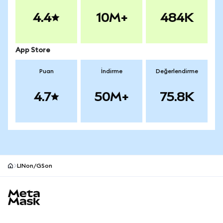
4.4
10M+
484K
App Store
Puan
İndirme
Değerlendirme
4.7
50M+
75.8K
LINon/GSon
MetaMask site alt bilgisi