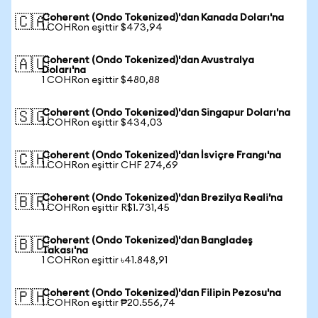
Coherent (Ondo Tokenized)'dan Kanada Doları'na
🇨🇦
1 COHRon eşittir $473,94
Coherent (Ondo Tokenized)'dan Avustralya
🇦🇺
Doları'na
1 COHRon eşittir $480,88
Coherent (Ondo Tokenized)'dan Singapur Doları'na
🇸🇬
1 COHRon eşittir $434,03
Coherent (Ondo Tokenized)'dan İsviçre Frangı'na
🇨🇭
1 COHRon eşittir CHF 274,69
Coherent (Ondo Tokenized)'dan Brezilya Reali'na
🇧🇷
1 COHRon eşittir R$1.731,45
Coherent (Ondo Tokenized)'dan Bangladeş
🇧🇩
Takası'na
1 COHRon eşittir ৳41.848,91
Coherent (Ondo Tokenized)'dan Filipin Pezosu'na
🇵🇭
1 COHRon eşittir ₱20.556,74