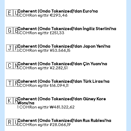
Coherent (Ondo Tokenized)'dan Euro'na
🇪🇺
1 COHRon eşittir €293,46
Coherent (Ondo Tokenized)'dan İngiliz Sterlini'na
🇬🇧
1 COHRon eşittir £251,33
Coherent (Ondo Tokenized)'dan Japon Yeni'na
🇯🇵
1 COHRon eşittir ¥53.566,15
Coherent (Ondo Tokenized)'dan Çin Yuanı'na
🇨🇳
1 COHRon eşittir ¥2.282,51
Coherent (Ondo Tokenized)'dan Türk Lirası'na
🇹🇷
1 COHRon eşittir ₺16.094,11
Coherent (Ondo Tokenized)'dan Güney Kore
🇰🇷
Wonu'na
1 COHRon eşittir ₩481.322,62
Coherent (Ondo Tokenized)'dan Rus Rublesi'na
🇷🇺
1 COHRon eşittir ₽28.066,19