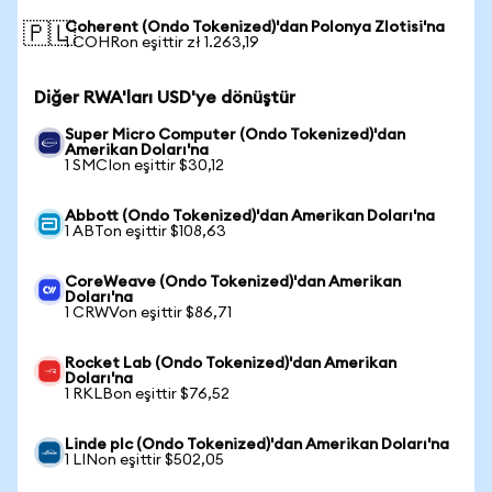
Coherent (Ondo Tokenized)'dan Polonya Zlotisi'na
🇵🇱
1 COHRon eşittir zł 1.263,19
Diğer RWA'ları USD'ye dönüştür
Super Micro Computer (Ondo Tokenized)'dan
Amerikan Doları'na
1 SMCIon eşittir $30,12
Abbott (Ondo Tokenized)'dan Amerikan Doları'na
1 ABTon eşittir $108,63
CoreWeave (Ondo Tokenized)'dan Amerikan
Doları'na
1 CRWVon eşittir $86,71
Rocket Lab (Ondo Tokenized)'dan Amerikan
Doları'na
1 RKLBon eşittir $76,52
Linde plc (Ondo Tokenized)'dan Amerikan Doları'na
1 LINon eşittir $502,05