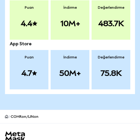
Puan
İndirme
Değerlendirme
4.4
10M+
483.7K
App Store
Puan
İndirme
Değerlendirme
4.7
50M+
75.8K
COHRon/LINon
MetaMask site alt bilgisi