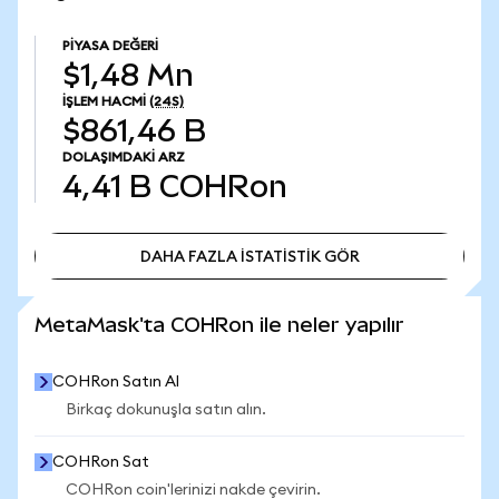
PIYASA DEĞERI
$1,48 Mn
İŞLEM HACMI
(24S)
$861,46 B
DOLAŞIMDAKI ARZ
4,41 B
COHRon
DAHA FAZLA İSTATİSTİK GÖR
DAHA FAZLA İSTATİSTİK GÖR
MetaMask'ta COHRon ile neler yapılır
COHRon Satın Al
Birkaç dokunuşla satın alın.
COHRon Sat
COHRon coin'lerinizi nakde çevirin.