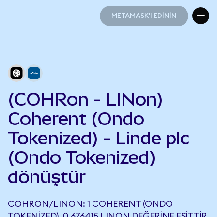
METAMASK'I EDİNİN
METAMASK'I EDİNİN
(COHRon - LINon)
Coherent (Ondo
Tokenized) - Linde plc
(Ondo Tokenized)
dönüştür
COHRON/LINON: 1 COHERENT (ONDO
TOKENIZED), 0,676415 LINON DEĞERINE EŞITTIR