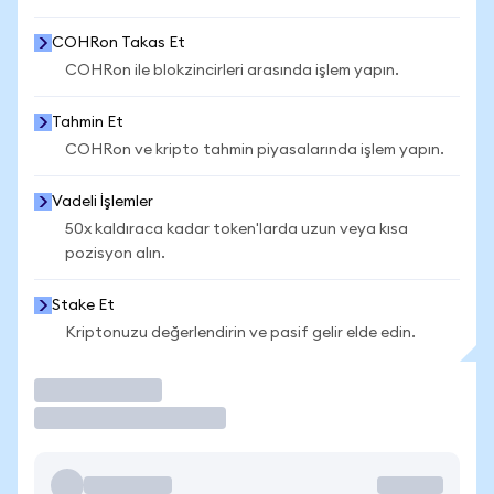
COHRon Takas Et
COHRon ile blokzincirleri arasında işlem yapın.
Tahmin Et
COHRon ve kripto tahmin piyasalarında işlem yapın.
Vadeli İşlemler
50x kaldıraca kadar token'larda uzun veya kısa
pozisyon alın.
Stake Et
Kriptonuzu değerlendirin ve pasif gelir elde edin.
İşlem Yap