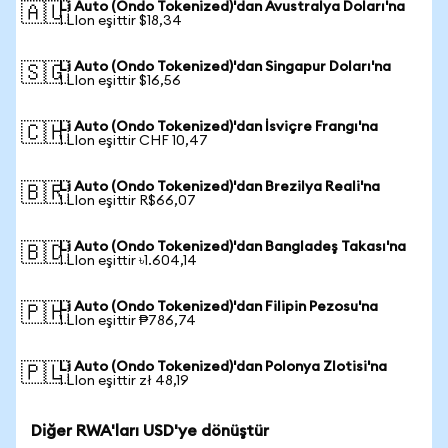
Li Auto (Ondo Tokenized)'dan Avustralya Doları'na
🇦🇺
1 LIon eşittir $18,34
Li Auto (Ondo Tokenized)'dan Singapur Doları'na
🇸🇬
1 LIon eşittir $16,56
Li Auto (Ondo Tokenized)'dan İsviçre Frangı'na
🇨🇭
1 LIon eşittir CHF 10,47
Li Auto (Ondo Tokenized)'dan Brezilya Reali'na
🇧🇷
1 LIon eşittir R$66,07
Li Auto (Ondo Tokenized)'dan Bangladeş Takası'na
🇧🇩
1 LIon eşittir ৳1.604,14
Li Auto (Ondo Tokenized)'dan Filipin Pezosu'na
🇵🇭
1 LIon eşittir ₱786,74
Li Auto (Ondo Tokenized)'dan Polonya Zlotisi'na
🇵🇱
1 LIon eşittir zł 48,19
Diğer RWA'ları USD'ye dönüştür