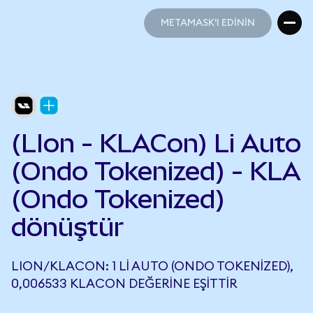
METAMASK'I EDİNİN
METAMASK'I EDİNİN
(LIon - KLACon) Li Auto
(Ondo Tokenized) - KLA
(Ondo Tokenized)
dönüştür
LION/KLACON: 1 LI AUTO (ONDO TOKENIZED),
0,006533 KLACON DEĞERINE EŞITTIR