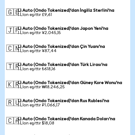
Li Auto (Ondo Tokenized)'dan İngiliz Sterlini'na
🇬🇧
1 LIon eşittir £9,61
Li Auto (Ondo Tokenized)'dan Japon Yeni'na
🇯🇵
1 LIon eşittir ¥2.045,15
Li Auto (Ondo Tokenized)'dan Çin Yuanı'na
🇨🇳
1 LIon eşittir ¥87,44
Li Auto (Ondo Tokenized)'dan Türk Lirası'na
🇹🇷
1 LIon eşittir ₺618,16
Li Auto (Ondo Tokenized)'dan Güney Kore Wonu'na
🇰🇷
1 LIon eşittir ₩18.246,25
Li Auto (Ondo Tokenized)'dan Rus Rublesi'na
🇷🇺
1 LIon eşittir ₽1.066,17
Li Auto (Ondo Tokenized)'dan Kanada Doları'na
🇨🇦
1 LIon eşittir $18,08