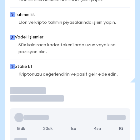
LIon ile blokzincirleri arasında işlem yapın.
Tahmin Et
LIon ve kripto tahmin piyasalarında işlem yapın.
Vadeli İşlemler
50x kaldıraca kadar token'larda uzun veya kısa
pozisyon alın.
Stake Et
Kriptonuzu değerlendirin ve pasif gelir elde edin.
İşlem Yap
15dk
30dk
1sa
4sa
1G