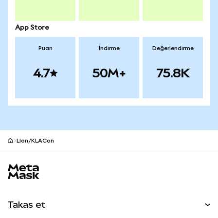
App Store
Puan
İndirme
Değerlendirme
4.7
50M+
75.8K
LIon/KLACon
MetaMask site alt bilgisi
Takas et
Takas İşlemleri