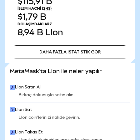
$115,91 B
İŞLEM HACMI
(24S)
$1,79 B
DOLAŞIMDAKI ARZ
8,94 B
LIon
DAHA FAZLA İSTATİSTİK GÖR
DAHA FAZLA İSTATİSTİK GÖR
MetaMask'ta LIon ile neler yapılır
LIon Satın Al
Birkaç dokunuşla satın alın.
LIon Sat
LIon coin'lerinizi nakde çevirin.
LIon Takas Et