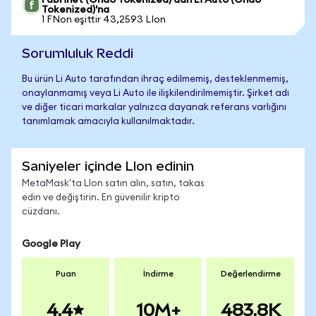
Fabrinet (Ondo Tokenized)'dan Li Auto (Ondo
Tokenized)'na
1 FNon eşittir 43,2593 LIon
Sorumluluk Reddi
Bu ürün Li Auto tarafından ihraç edilmemiş, desteklenmemiş,
onaylanmamış veya Li Auto ile ilişkilendirilmemiştir. Şirket adı
ve diğer ticari markalar yalnızca dayanak referans varlığını
tanımlamak amacıyla kullanılmaktadır.
Saniyeler içinde LIon edinin
MetaMask'ta LIon satın alın, satın, takas
edin ve değiştirin. En güvenilir kripto
cüzdanı.
Google Play
Puan
İndirme
Değerlendirme
4.4
10M+
483.8K