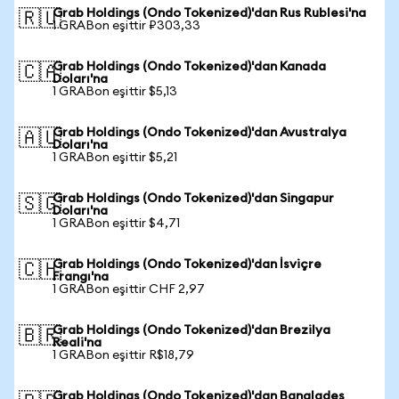
Grab Holdings (Ondo Tokenized)'dan Rus Rublesi'na
🇷🇺
1 GRABon eşittir ₽303,33
Grab Holdings (Ondo Tokenized)'dan Kanada
🇨🇦
Doları'na
1 GRABon eşittir $5,13
Grab Holdings (Ondo Tokenized)'dan Avustralya
🇦🇺
Doları'na
1 GRABon eşittir $5,21
Grab Holdings (Ondo Tokenized)'dan Singapur
🇸🇬
Doları'na
1 GRABon eşittir $4,71
Grab Holdings (Ondo Tokenized)'dan İsviçre
🇨🇭
Frangı'na
1 GRABon eşittir CHF 2,97
Grab Holdings (Ondo Tokenized)'dan Brezilya
🇧🇷
Reali'na
1 GRABon eşittir R$18,79
Grab Holdings (Ondo Tokenized)'dan Bangladeş