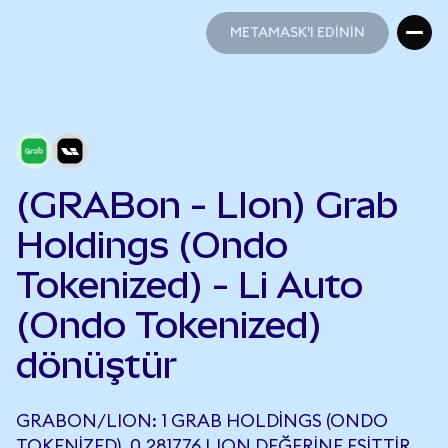
METAMASK'I EDİNİN
METAMASK'I EDİNİN
(GRABon - LIon) Grab
Holdings (Ondo
Tokenized) - Li Auto
(Ondo Tokenized)
dönüştür
GRABON/LION: 1 GRAB HOLDINGS (ONDO
TOKENIZED), 0,281776 LION DEĞERINE EŞITTIR