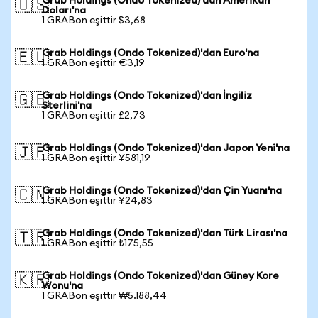
Grab Holdings (Ondo Tokenized)'dan Amerikan
🇺🇸
Doları'na
1 GRABon eşittir $3,68
Grab Holdings (Ondo Tokenized)'dan Euro'na
🇪🇺
1 GRABon eşittir €3,19
Grab Holdings (Ondo Tokenized)'dan İngiliz
🇬🇧
Sterlini'na
1 GRABon eşittir £2,73
Grab Holdings (Ondo Tokenized)'dan Japon Yeni'na
🇯🇵
1 GRABon eşittir ¥581,19
Grab Holdings (Ondo Tokenized)'dan Çin Yuanı'na
🇨🇳
1 GRABon eşittir ¥24,83
Grab Holdings (Ondo Tokenized)'dan Türk Lirası'na
🇹🇷
1 GRABon eşittir ₺175,55
Grab Holdings (Ondo Tokenized)'dan Güney Kore
🇰🇷
Wonu'na
1 GRABon eşittir ₩5.188,44