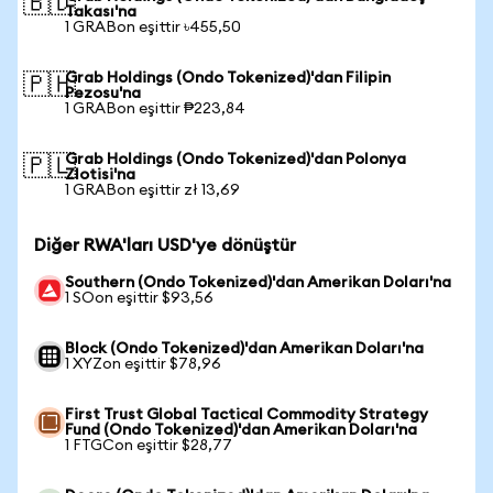
🇧🇩
Takası'na
1 GRABon eşittir ৳455,50
Grab Holdings (Ondo Tokenized)'dan Filipin
🇵🇭
Pezosu'na
1 GRABon eşittir ₱223,84
Grab Holdings (Ondo Tokenized)'dan Polonya
🇵🇱
Zlotisi'na
1 GRABon eşittir zł 13,69
Diğer RWA'ları USD'ye dönüştür
Southern (Ondo Tokenized)'dan Amerikan Doları'na
1 SOon eşittir $93,56
Block (Ondo Tokenized)'dan Amerikan Doları'na
1 XYZon eşittir $78,96
First Trust Global Tactical Commodity Strategy
Fund (Ondo Tokenized)'dan Amerikan Doları'na
1 FTGCon eşittir $28,77