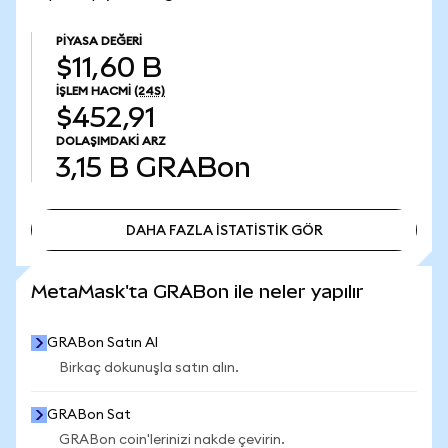
PIYASA DEĞERI
$11,60 B
İŞLEM HACMI
(24S)
$452,91
DOLAŞIMDAKI ARZ
3,15 B
GRABon
DAHA FAZLA İSTATİSTİK GÖR
DAHA FAZLA İSTATİSTİK GÖR
MetaMask'ta GRABon ile neler yapılır
GRABon Satın Al
Birkaç dokunuşla satın alın.
GRABon Sat
GRABon coin'lerinizi nakde çevirin.