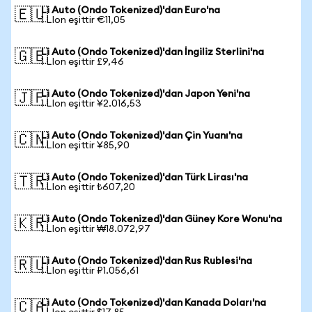
Li Auto (Ondo Tokenized)'dan Euro'na
🇪🇺
1 LIon eşittir €11,05
Li Auto (Ondo Tokenized)'dan İngiliz Sterlini'na
🇬🇧
1 LIon eşittir £9,46
Li Auto (Ondo Tokenized)'dan Japon Yeni'na
🇯🇵
1 LIon eşittir ¥2.016,53
Li Auto (Ondo Tokenized)'dan Çin Yuanı'na
🇨🇳
1 LIon eşittir ¥85,90
Li Auto (Ondo Tokenized)'dan Türk Lirası'na
🇹🇷
1 LIon eşittir ₺607,20
Li Auto (Ondo Tokenized)'dan Güney Kore Wonu'na
🇰🇷
1 LIon eşittir ₩18.072,97
Li Auto (Ondo Tokenized)'dan Rus Rublesi'na
🇷🇺
1 LIon eşittir ₽1.056,61
Li Auto (Ondo Tokenized)'dan Kanada Doları'na
🇨🇦