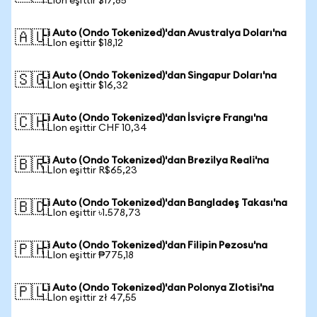
1 LIon eşittir $17,85
Li Auto (Ondo Tokenized)'dan Avustralya Doları'na
🇦🇺
1 LIon eşittir $18,12
Li Auto (Ondo Tokenized)'dan Singapur Doları'na
🇸🇬
1 LIon eşittir $16,32
Li Auto (Ondo Tokenized)'dan İsviçre Frangı'na
🇨🇭
1 LIon eşittir CHF 10,34
Li Auto (Ondo Tokenized)'dan Brezilya Reali'na
🇧🇷
1 LIon eşittir R$65,23
Li Auto (Ondo Tokenized)'dan Bangladeş Takası'na
🇧🇩
1 LIon eşittir ৳1.578,73
Li Auto (Ondo Tokenized)'dan Filipin Pezosu'na
🇵🇭
1 LIon eşittir ₱775,18
Li Auto (Ondo Tokenized)'dan Polonya Zlotisi'na
🇵🇱
1 LIon eşittir zł 47,55