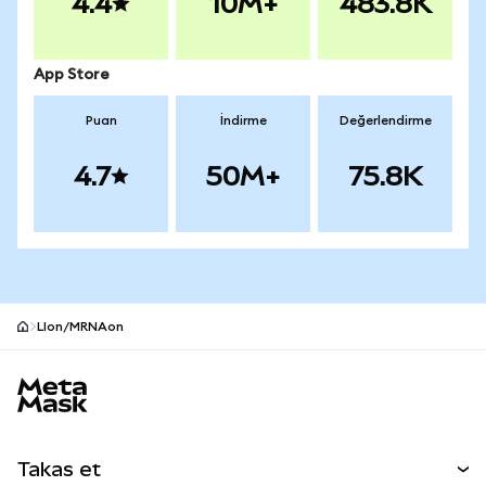
4.4
10M+
483.8K
App Store
Puan
İndirme
Değerlendirme
4.7
50M+
75.8K
LIon/MRNAon
MetaMask site alt bilgisi
Takas et