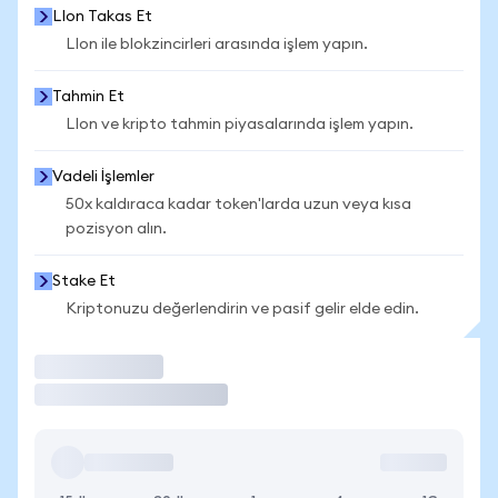
LIon Takas Et
LIon ile blokzincirleri arasında işlem yapın.
Tahmin Et
LIon ve kripto tahmin piyasalarında işlem yapın.
Vadeli İşlemler
50x kaldıraca kadar token'larda uzun veya kısa
pozisyon alın.
Stake Et
Kriptonuzu değerlendirin ve pasif gelir elde edin.
İşlem Yap