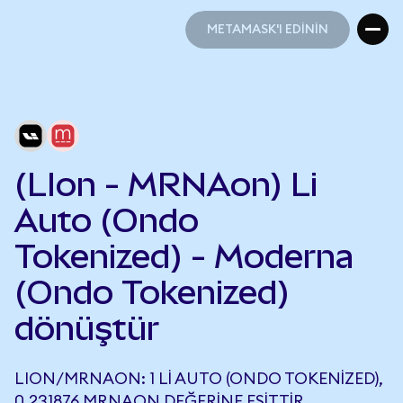
METAMASK'I EDİNİN
METAMASK'I EDİNİN
(LIon - MRNAon) Li
Auto (Ondo
Tokenized) - Moderna
(Ondo Tokenized)
dönüştür
LION/MRNAON: 1 LI AUTO (ONDO TOKENIZED),
0,231876 MRNAON DEĞERINE EŞITTIR