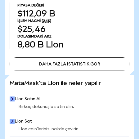
PIYASA DEĞERI
$112,09 B
İŞLEM HACMI
(24S)
$25,46
DOLAŞIMDAKI ARZ
8,80 B
LIon
DAHA FAZLA İSTATİSTİK GÖR
DAHA FAZLA İSTATİSTİK GÖR
MetaMask'ta LIon ile neler yapılır
LIon Satın Al
Birkaç dokunuşla satın alın.
LIon Sat
LIon coin'lerinizi nakde çevirin.