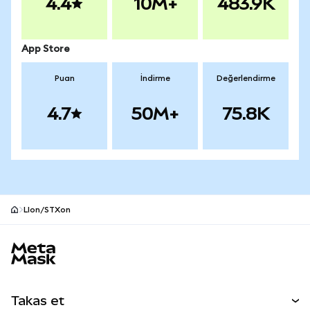
4.4
10M+
483.9K
App Store
Puan
İndirme
Değerlendirme
4.7
50M+
75.8K
LIon/STXon
MetaMask site alt bilgisi
Takas et