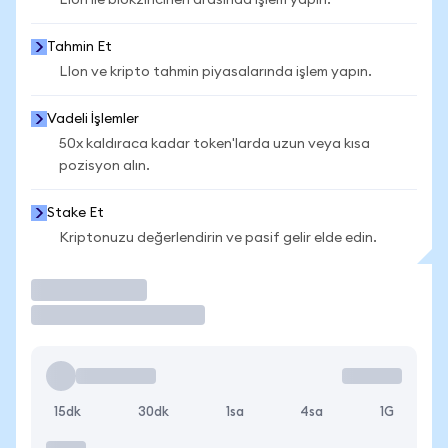
LIon ile blokzincirleri arasında işlem yapın.
Tahmin Et
LIon ve kripto tahmin piyasalarında işlem yapın.
Vadeli İşlemler
50x kaldıraca kadar token'larda uzun veya kısa
pozisyon alın.
Stake Et
Kriptonuzu değerlendirin ve pasif gelir elde edin.
İşlem Yap
15dk
30dk
1sa
4sa
1G