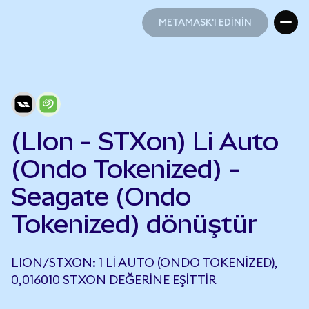
METAMASK'I EDİNİN
METAMASK'I EDİNİN
(LIon - STXon) Li Auto
(Ondo Tokenized) -
Seagate (Ondo
Tokenized) dönüştür
LION/STXON: 1 LI AUTO (ONDO TOKENIZED),
0,016010 STXON DEĞERINE EŞITTIR