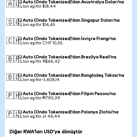
Li Auto (Ondo Tokenized)'dan Avustralya Doları'na
🇦🇺
1 LIon eşittir $18,44
Li Auto (Ondo Tokenized)'dan Singapur Doları'na
🇸🇬
1 LIon eşittir $16,65
Li Auto (Ondo Tokenized)'dan İsviçre Frangı'na
🇨🇭
1 LIon eşittir CHF 10,55
Li Auto (Ondo Tokenized)'dan Brezilya Reali'na
🇧🇷
1 LIon eşittir R$66,42
Li Auto (Ondo Tokenized)'dan Bangladeş Takası'na
🇧🇩
1 LIon eşittir ৳1.608,14
Li Auto (Ondo Tokenized)'dan Filipin Pezosu'na
🇵🇭
1 LIon eşittir ₱790,99
Li Auto (Ondo Tokenized)'dan Polonya Zlotisi'na
🇵🇱
1 LIon eşittir zł 48,44
Diğer RWA'ları USD'ye dönüştür