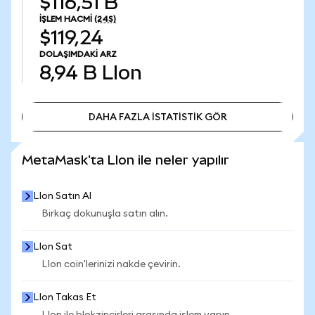
$116,51 B
İŞLEM HACMI
(24S)
$119,24
DOLAŞIMDAKI ARZ
8,94 B
LIon
DAHA FAZLA İSTATİSTİK GÖR
DAHA FAZLA İSTATİSTİK GÖR
MetaMask'ta LIon ile neler yapılır
LIon Satın Al
Birkaç dokunuşla satın alın.
LIon Sat
LIon coin'lerinizi nakde çevirin.
LIon Takas Et