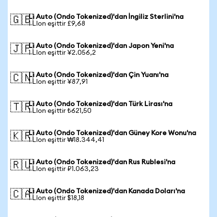
Li Auto (Ondo Tokenized)'dan İngiliz Sterlini'na
🇬🇧
1 LIon eşittir £9,68
Li Auto (Ondo Tokenized)'dan Japon Yeni'na
🇯🇵
1 LIon eşittir ¥2.056,2
Li Auto (Ondo Tokenized)'dan Çin Yuanı'na
🇨🇳
1 LIon eşittir ¥87,91
Li Auto (Ondo Tokenized)'dan Türk Lirası'na
🇹🇷
1 LIon eşittir ₺621,50
Li Auto (Ondo Tokenized)'dan Güney Kore Wonu'na
🇰🇷
1 LIon eşittir ₩18.344,41
Li Auto (Ondo Tokenized)'dan Rus Rublesi'na
🇷🇺
1 LIon eşittir ₽1.063,23
Li Auto (Ondo Tokenized)'dan Kanada Doları'na
🇨🇦
1 LIon eşittir $18,18