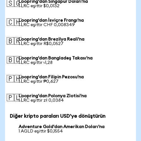
Loopring'dan Singapur Doları'na
🇸🇬
1 LRC eşittir $0,0132
Loopring'dan İsviçre Frangı'na
🇨🇭
1 LRC eşittir CHF 0,008349
Loopring'dan Brezilya Reali'na
🇧🇷
1 LRC eşittir R$0,0527
Loopring'dan Bangladeş Takası'na
🇧🇩
1 LRC eşittir ৳1,28
Loopring'dan Filipin Pezosu'na
🇵🇭
1 LRC eşittir ₱0,627
Loopring'dan Polonya Zlotisi'na
🇵🇱
1 LRC eşittir zł 0,0384
Diğer kripto paraları USD'ye dönüştürün
Adventure Gold'dan Amerikan Doları'na
1 AGLD eşittir $0,1554