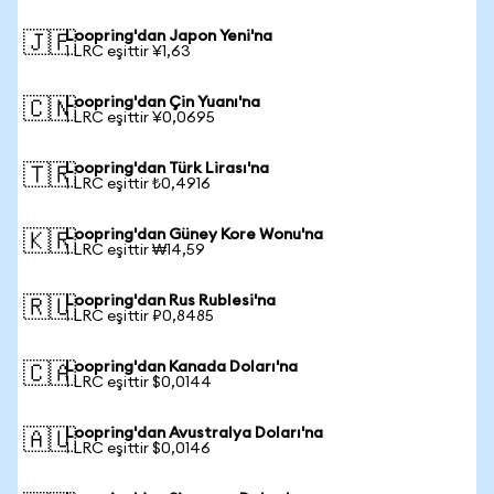
Loopring'dan Japon Yeni'na
🇯🇵
1 LRC eşittir ¥1,63
Loopring'dan Çin Yuanı'na
🇨🇳
1 LRC eşittir ¥0,0695
Loopring'dan Türk Lirası'na
🇹🇷
1 LRC eşittir ₺0,4916
Loopring'dan Güney Kore Wonu'na
🇰🇷
1 LRC eşittir ₩14,59
Loopring'dan Rus Rublesi'na
🇷🇺
1 LRC eşittir ₽0,8485
Loopring'dan Kanada Doları'na
🇨🇦
1 LRC eşittir $0,0144
Loopring'dan Avustralya Doları'na
🇦🇺
1 LRC eşittir $0,0146