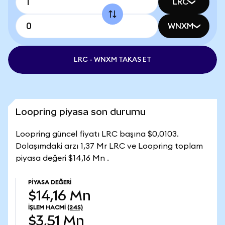
LRC
WNXM
LRC - WNXM TAKAS ET
Loopring piyasa son durumu
Loopring güncel fiyatı LRC başına $0,0103.
Dolaşımdaki arzı 1,37 Mr LRC ve Loopring toplam
piyasa değeri $14,16 Mn .
PIYASA DEĞERI
$14,16 Mn
İŞLEM HACMI
(24S)
$3,51 Mn