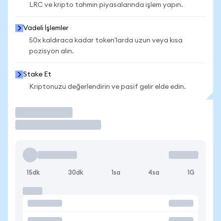
LRC ve kripto tahmin piyasalarında işlem yapın.
Vadeli İşlemler
50x kaldıraca kadar token'larda uzun veya kısa
pozisyon alın.
Stake Et
Kriptonuzu değerlendirin ve pasif gelir elde edin.
İşlem Yap
15dk
30dk
1sa
4sa
1G