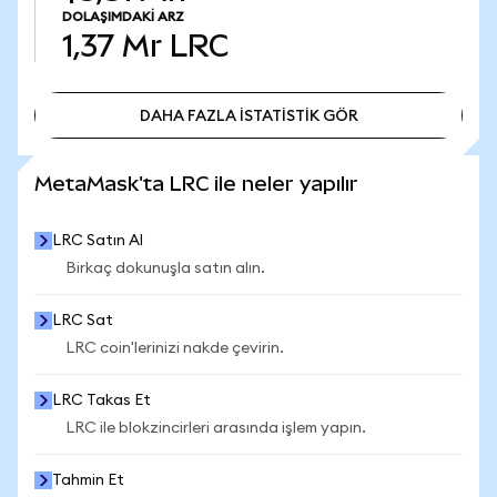
DOLAŞIMDAKI ARZ
1,37 Mr
LRC
DAHA FAZLA İSTATİSTİK GÖR
DAHA FAZLA İSTATİSTİK GÖR
MetaMask'ta LRC ile neler yapılır
LRC Satın Al
Birkaç dokunuşla satın alın.
LRC Sat
LRC coin'lerinizi nakde çevirin.
LRC Takas Et
LRC ile blokzincirleri arasında işlem yapın.
Tahmin Et