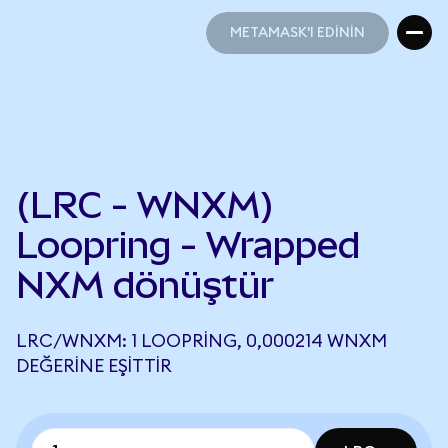
METAMASK'I EDİNİN
METAMASK'I EDİNİN
(LRC - WNXM)
Loopring - Wrapped
NXM dönüştür
LRC/WNXM: 1 LOOPRING, 0,000214 WNXM
DEĞERINE EŞITTIR