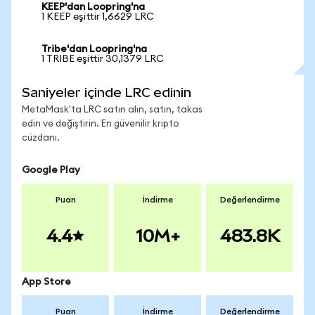
KEEP'dan Loopring'na
1 KEEP eşittir 1,6629 LRC
Tribe'dan Loopring'na
1 TRIBE eşittir 30,1379 LRC
Saniyeler içinde LRC edinin
MetaMask'ta LRC satın alın, satın, takas
edin ve değiştirin. En güvenilir kripto
cüzdanı.
Google Play
Puan
İndirme
Değerlendirme
4.4
10M+
483.8K
App Store
Puan
İndirme
Değerlendirme