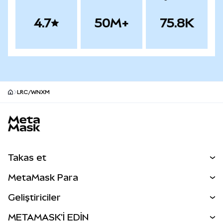
4.7
50M+
75.8K
LRC/WNXM
MetaMask site alt bilgisi
Takas et
Takas İşlemleri
MetaMask Para
Tahmin Et
YENİ
Kripto Al
Geliştiriciler
Perps
YENİ
MetaMask Kart
Dökümantasyon
METAMASK'İ EDİN
RWA'lar