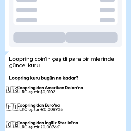
Loopring coin'in çeşitli para birimlerinde
güncel kuru
Loopring kuru bugün ne kadar?
Loopring'dan Amerikan Doları'na
🇺🇸
1 LRC eşittir $0,0103
Loopring'dan Euro'na
🇪🇺
1 LRC eşittir €0,008935
Loopring'dan İngiliz Sterlini'na
🇬🇧
1 LRC eşittir £0,007661