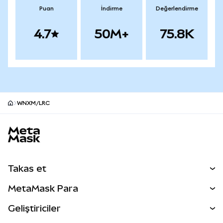
Puan
İndirme
Değerlendirme
4.7
50M+
75.8K
WNXM/LRC
MetaMask site alt bilgisi
Takas et
Takas İşlemleri
MetaMask Para
Tahmin Et
YENİ
Kripto Al
Geliştiriciler
Perps
YENİ
MetaMask Kart
Dökümantasyon