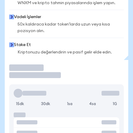
WNXM ve kripto tahmin piyasalarında işlem yapın.
Vadeli İşlemler
50x kaldıraca kadar token'larda uzun veya kısa
pozisyon alın.
Stake Et
Kriptonuzu değerlendirin ve pasif gelir elde edin.
İşlem Yap
15dk
30dk
1sa
4sa
1G