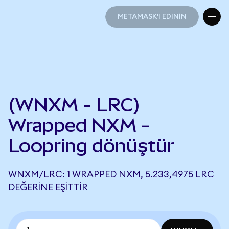
METAMASK'I EDİNİN
METAMASK'I EDİNİN
(WNXM - LRC)
Wrapped NXM -
Loopring dönüştür
WNXM/LRC: 1 WRAPPED NXM, 5.233,4975 LRC
DEĞERINE EŞITTIR