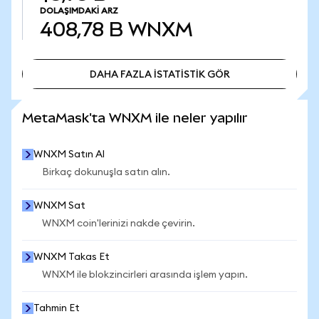
DOLAŞIMDAKI ARZ
408,78 B
WNXM
DAHA FAZLA İSTATİSTİK GÖR
DAHA FAZLA İSTATİSTİK GÖR
MetaMask'ta WNXM ile neler yapılır
WNXM Satın Al
Birkaç dokunuşla satın alın.
WNXM Sat
WNXM coin'lerinizi nakde çevirin.
WNXM Takas Et
WNXM ile blokzincirleri arasında işlem yapın.
Tahmin Et