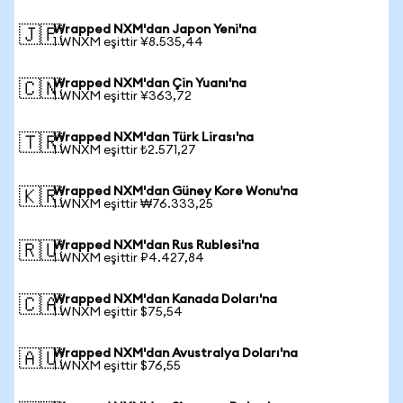
Wrapped NXM'dan Japon Yeni'na
🇯🇵
1 WNXM eşittir ¥8.535,44
Wrapped NXM'dan Çin Yuanı'na
🇨🇳
1 WNXM eşittir ¥363,72
Wrapped NXM'dan Türk Lirası'na
🇹🇷
1 WNXM eşittir ₺2.571,27
Wrapped NXM'dan Güney Kore Wonu'na
🇰🇷
1 WNXM eşittir ₩76.333,25
Wrapped NXM'dan Rus Rublesi'na
🇷🇺
1 WNXM eşittir ₽4.427,84
Wrapped NXM'dan Kanada Doları'na
🇨🇦
1 WNXM eşittir $75,54
Wrapped NXM'dan Avustralya Doları'na
🇦🇺
1 WNXM eşittir $76,55