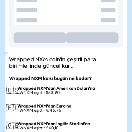
Wrapped NXM coin'in çeşitli para
birimlerinde güncel kuru
Wrapped NXM kuru bugün ne kadar?
Wrapped NXM'dan Amerikan Doları'na
🇺🇸
1 WNXM eşittir $53,90
Wrapped NXM'dan Euro'na
🇪🇺
1 WNXM eşittir €46,75
Wrapped NXM'dan İngiliz Sterlini'na
🇬🇧
1 WNXM eşittir £40,10