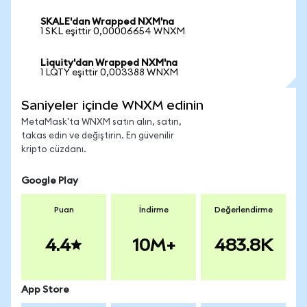
SKALE'dan Wrapped NXM'na
1 SKL eşittir 0,00006654 WNXM
Liquity'dan Wrapped NXM'na
1 LQTY eşittir 0,003388 WNXM
Saniyeler içinde WNXM edinin
MetaMask'ta WNXM satın alın, satın,
takas edin ve değiştirin. En güvenilir
kripto cüzdanı.
Google Play
Puan
İndirme
Değerlendirme
4.4
10M+
483.8K
App Store