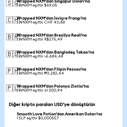
Wrapped NXM'dan Singapur Doları'na
🇸🇬
1 WNXM eşittir $69,05
Wrapped NXM'dan İsviçre Frangı'na
🇨🇭
1 WNXM eşittir CHF 43,68
Wrapped NXM'dan Brezilya Reali'na
🇧🇷
1 WNXM eşittir R$275,49
Wrapped NXM'dan Bangladeş Takası'na
🇧🇩
1 WNXM eşittir ৳6.684,48
Wrapped NXM'dan Filipin Pezosu'na
🇵🇭
1 WNXM eşittir ₱3.282,44
Wrapped NXM'dan Polonya Zlotisi'na
🇵🇱
1 WNXM eşittir zł 200,94
Diğer kripto paraları USD'ye dönüştürün
Smooth Love Potion'dan Amerikan Doları'na
1 SLP eşittir $0,000557