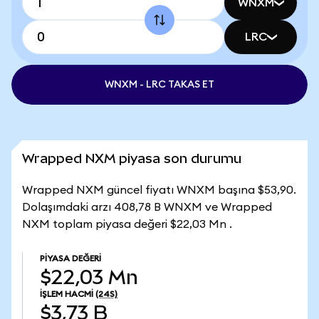
WNXM
LRC
WNXM - LRC TAKAS ET
Wrapped NXM piyasa son durumu
Wrapped NXM güncel fiyatı WNXM başına $53,90.
Dolaşımdaki arzı 408,78 B WNXM ve Wrapped
NXM toplam piyasa değeri $22,03 Mn .
PIYASA DEĞERI
$22,03 Mn
İŞLEM HACMI
(24S)
$3,73 B