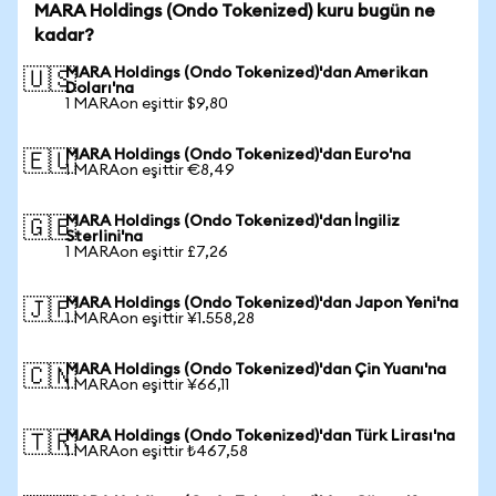
MARA Holdings (Ondo Tokenized) kuru bugün ne
kadar?
MARA Holdings (Ondo Tokenized)'dan Amerikan
🇺🇸
Doları'na
1 MARAon eşittir $9,80
MARA Holdings (Ondo Tokenized)'dan Euro'na
🇪🇺
1 MARAon eşittir €8,49
MARA Holdings (Ondo Tokenized)'dan İngiliz
🇬🇧
Sterlini'na
1 MARAon eşittir £7,26
MARA Holdings (Ondo Tokenized)'dan Japon Yeni'na
🇯🇵
1 MARAon eşittir ¥1.558,28
MARA Holdings (Ondo Tokenized)'dan Çin Yuanı'na
🇨🇳
1 MARAon eşittir ¥66,11
MARA Holdings (Ondo Tokenized)'dan Türk Lirası'na
🇹🇷
1 MARAon eşittir ₺467,58