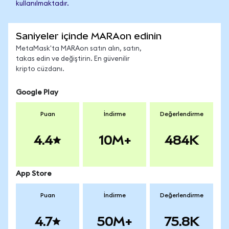
kullanılmaktadır.
Saniyeler içinde MARAon edinin
MetaMask'ta MARAon satın alın, satın,
takas edin ve değiştirin. En güvenilir
kripto cüzdanı.
Google Play
Puan
İndirme
Değerlendirme
4.4
10M+
484K
App Store
Puan
İndirme
Değerlendirme
4.7
50M+
75.8K