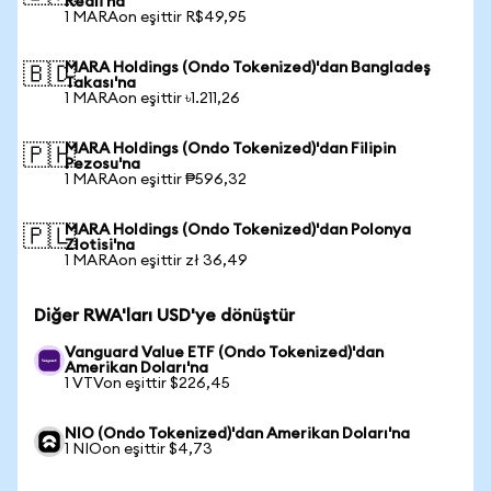
Reali'na
1 MARAon eşittir R$49,95
MARA Holdings (Ondo Tokenized)'dan Bangladeş
🇧🇩
Takası'na
1 MARAon eşittir ৳1.211,26
MARA Holdings (Ondo Tokenized)'dan Filipin
🇵🇭
Pezosu'na
1 MARAon eşittir ₱596,32
MARA Holdings (Ondo Tokenized)'dan Polonya
🇵🇱
Zlotisi'na
1 MARAon eşittir zł 36,49
Diğer RWA'ları USD'ye dönüştür
Vanguard Value ETF (Ondo Tokenized)'dan
Amerikan Doları'na
1 VTVon eşittir $226,45
NIO (Ondo Tokenized)'dan Amerikan Doları'na
1 NIOon eşittir $4,73