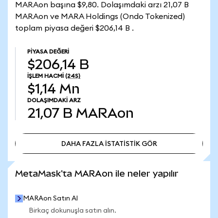
MARAon başına $9,80. Dolaşımdaki arzı 21,07 B
MARAon ve MARA Holdings (Ondo Tokenized)
toplam piyasa değeri $206,14 B .
PIYASA DEĞERI
$206,14 B
İŞLEM HACMI
(24S)
$1,14 Mn
DOLAŞIMDAKI ARZ
21,07 B
MARAon
DAHA FAZLA İSTATİSTİK GÖR
DAHA FAZLA İSTATİSTİK GÖR
MetaMask'ta MARAon ile neler yapılır
MARAon Satın Al
Birkaç dokunuşla satın alın.