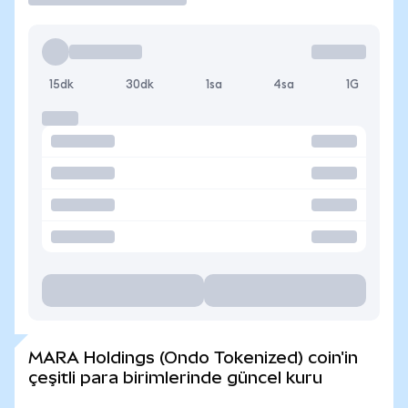
15dk
30dk
1sa
4sa
1G
MARA Holdings (Ondo Tokenized) coin'in
çeşitli para birimlerinde güncel kuru