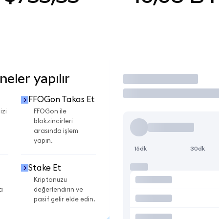
eler yapılır
İşlem Yap
FFOGon Takas Et
izi
FFOGon ile
blokzincirleri
arasında işlem
yapın.
15dk
30dk
Stake Et
Kriptonuzu
a
değerlendirin ve
pasif gelir elde edin.