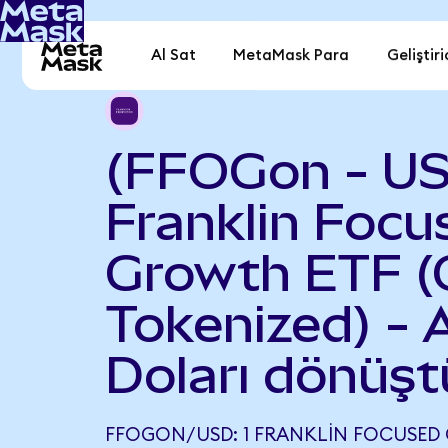
Al Sat
MetaMask Para
Geliştiri
(FFOGon - U
Franklin Focu
Growth ETF 
Tokenized) -
Doları dönüşt
FFOGON/USD: 1 FRANKLIN FOCUSED