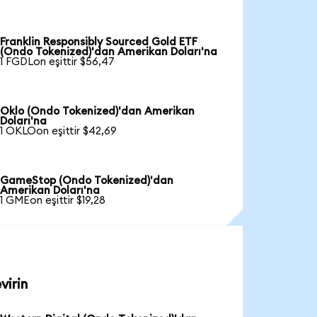
Franklin Responsibly Sourced Gold ETF
(Ondo Tokenized)'dan Amerikan Doları'na
1 FGDLon eşittir $56,47
Oklo (Ondo Tokenized)'dan Amerikan
Doları'na
1 OKLOon eşittir $42,69
GameStop (Ondo Tokenized)'dan
Amerikan Doları'na
1 GMEon eşittir $19,28
virin