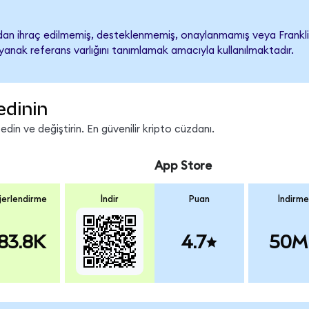
an ihraç edilmemiş, desteklenmemiş, onaylanmamış veya Franklin F
ayanak referans varlığını tanımlamak amacıyla kullanılmaktadır.
edinin
in ve değiştirin. En güvenilir kripto cüzdanı.
App Store
erlendirme
İndir
Puan
İndirme
83.8K
4.7
50M