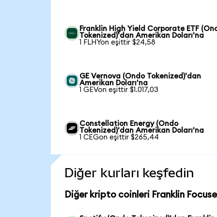
Franklin High Yield Corporate ETF (On
Tokenized)'dan Amerikan Doları'na
1 FLHYon eşittir $24,58
GE Vernova (Ondo Tokenized)'dan
Amerikan Doları'na
1 GEVon eşittir $1.017,03
Constellation Energy (Ondo
Tokenized)'dan Amerikan Doları'na
1 CEGon eşittir $265,44
Diğer kurları keşfedin
Diğer kripto coinleri Franklin Focu