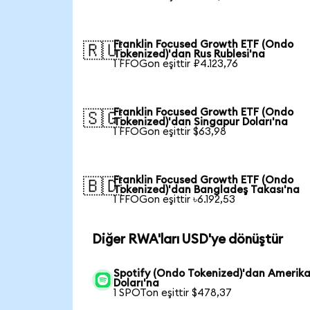
Franklin Focused Growth ETF (Ondo
🇷🇺
Tokenized)'dan Rus Rublesi'na
1 FFOGon eşittir ₽4.123,76
Franklin Focused Growth ETF (Ondo
🇸🇬
Tokenized)'dan Singapur Doları'na
1 FFOGon eşittir $63,98
Franklin Focused Growth ETF (Ondo
🇧🇩
Tokenized)'dan Bangladeş Takası'na
1 FFOGon eşittir ৳6.192,53
Diğer RWA'ları USD'ye dönüştür
Spotify (Ondo Tokenized)'dan Amerik
Doları'na
1 SPOTon eşittir $478,37