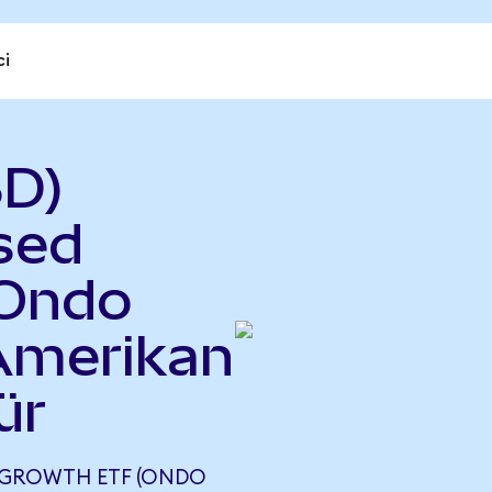
ci
SD)
sed
(Ondo
 Amerikan
ür
 GROWTH ETF (ONDO