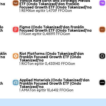
VanEck Rare Earth and Strategic Metals
'na
ETF (Ondo Tokenized)'dan Franklin
Focused Growth ETF (Ondo Tokenized)'na
1 REMXon eşittir 1,4709 FFOGon
do
Figma (Ondo Tokenized)'dan Franklin
th
Focused Growth ETF (Ondo Tokenized)'na
1 FIGon eşittir 0,481911 FFOGon
klin
Riot Platforms (Ondo Tokenized)'dan
'na
Franklin Focused Growth ETF (Ondo
Tokenized)'na
1 RIOTon eşittir 0,433140 FFOGon
Applied Materials (Ondo Tokenized)'dan
th
Franklin Focused Growth ETF (Ondo
Tokenized)'na
1 AMATon eşittir 10,6412 FFOGon