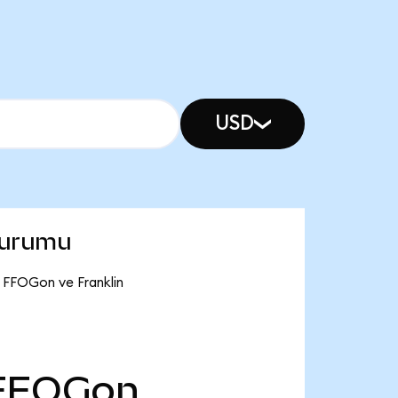
USD
durumu
B FFOGon ve Franklin
FFOGon