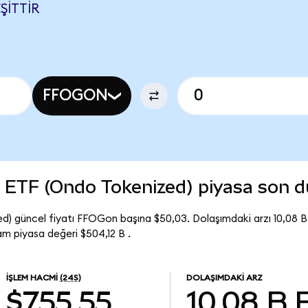
ŞITTIR
FFOGON
 ETF (Ondo Tokenized) piyasa son 
) güncel fiyatı FFOGon başına $50,03. Dolaşımdaki arzı 10,08 
 piyasa değeri $504,12 B .
İŞLEM HACMI
(24S)
DOLAŞIMDAKI ARZ
$755,55
10,08 B