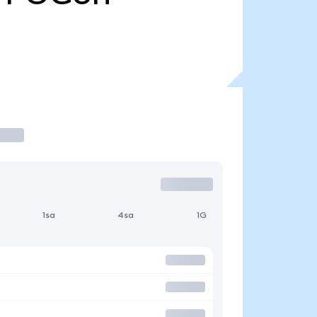
1sa
4sa
1G