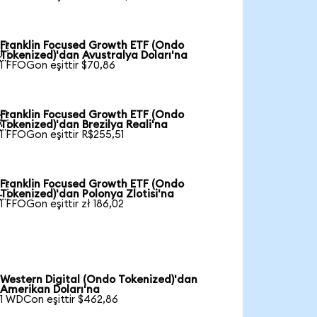
Franklin Focused Growth ETF (Ondo

Tokenized)'dan Avustralya Doları'na
1 FFOGon eşittir $70,86
Franklin Focused Growth ETF (Ondo

Tokenized)'dan Brezilya Reali'na
1 FFOGon eşittir R$255,51
Franklin Focused Growth ETF (Ondo

Tokenized)'dan Polonya Zlotisi'na
1 FFOGon eşittir zł 186,02
Western Digital (Ondo Tokenized)'dan
Amerikan Doları'na
1 WDCon eşittir $462,86