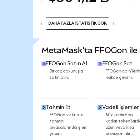
DAHA FAZLA İSTATİSTİK GÖR
DAHA FAZLA İSTATİSTİK GÖR
MetaMask'ta FFOGon ile n
FFOGon Satın Al
FFOGon Sat
Birkaç dokunuşla
FFOGon coin'lerin
satın alın.
nakde çevirin.
Tahmin Et
Vadeli İşlemler
FFOGon ve kripto
50x kaldıraca
tahmin
kadar token'lard
piyasalarında işlem
uzun veya kısa
yapın.
pozisyon alın.