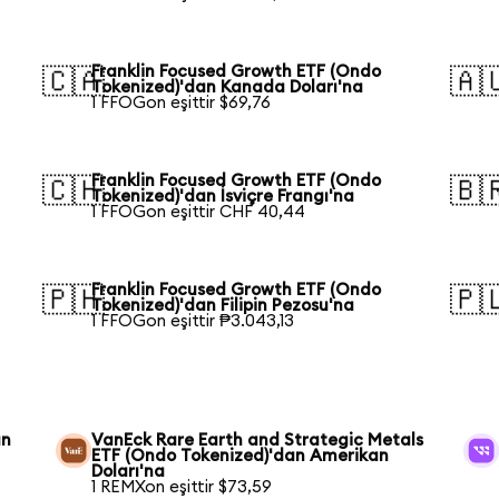
Franklin Focused Growth ETF (Ondo
🇨🇦
🇦
Tokenized)'dan Kanada Doları'na
1 FFOGon eşittir $69,76
Franklin Focused Growth ETF (Ondo
🇨🇭
🇧
Tokenized)'dan İsviçre Frangı'na
1 FFOGon eşittir CHF 40,44
Franklin Focused Growth ETF (Ondo
🇵🇭
🇵
Tokenized)'dan Filipin Pezosu'na
1 FFOGon eşittir ₱3.043,13
an
VanEck Rare Earth and Strategic Metals
ETF (Ondo Tokenized)'dan Amerikan
Doları'na
1 REMXon eşittir $73,59