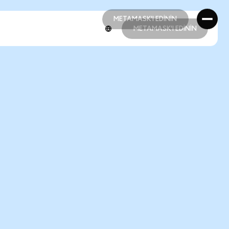
METAMASK'I EDİNİN
METAMASK'I EDİNİN
METAMASK'I EDİNİN
METAMASK'I EDİNİN