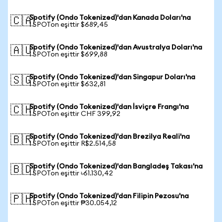
Spotify (Ondo Tokenized)'dan Kanada Doları'na
🇨🇦
1 SPOTon eşittir $689,45
Spotify (Ondo Tokenized)'dan Avustralya Doları'na
🇦🇺
1 SPOTon eşittir $699,88
Spotify (Ondo Tokenized)'dan Singapur Doları'na
🇸🇬
1 SPOTon eşittir $632,81
Spotify (Ondo Tokenized)'dan İsviçre Frangı'na
🇨🇭
1 SPOTon eşittir CHF 399,92
Spotify (Ondo Tokenized)'dan Brezilya Reali'na
🇧🇷
1 SPOTon eşittir R$2.514,58
Spotify (Ondo Tokenized)'dan Bangladeş Takası'na
🇧🇩
1 SPOTon eşittir ৳61.130,42
Spotify (Ondo Tokenized)'dan Filipin Pezosu'na
🇵🇭
1 SPOTon eşittir ₱30.054,12