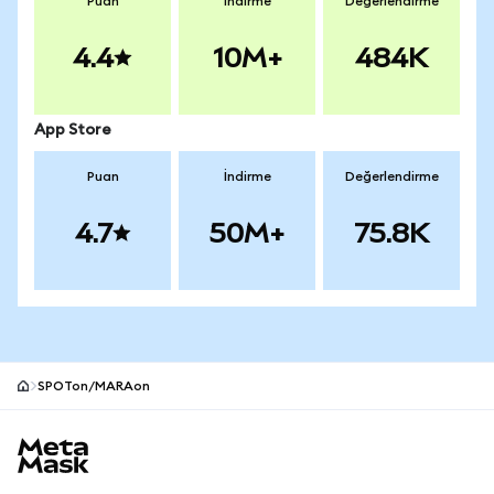
Puan
İndirme
Değerlendirme
4.4
10M+
484K
App Store
Puan
İndirme
Değerlendirme
4.7
50M+
75.8K
SPOTon/MARAon
MetaMask site alt bilgisi