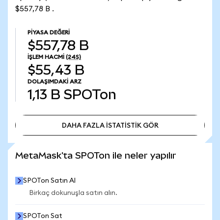
$557,78 B .
PIYASA DEĞERI
$557,78 B
İŞLEM HACMI
(24S)
$55,43 B
DOLAŞIMDAKI ARZ
1,13 B
SPOTon
DAHA FAZLA İSTATİSTİK GÖR
DAHA FAZLA İSTATİSTİK GÖR
MetaMask'ta SPOTon ile neler yapılır
SPOTon Satın Al
Birkaç dokunuşla satın alın.
SPOTon Sat