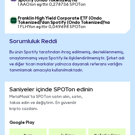
Spotify (Ondo Tokenized)'na
1 AAOIon eşittir 0,278736 SPOTon
Franklin High Yield Corporate ETF (Ondo
Tokenized)'dan Spotify (Ondo Tokenized)'na
1 FLHYon eşittir 0,049698 SPOTon
Sorumluluk Reddi
Bu ürün Spotify tarafından ihraç edilmemiş, desteklenmemiş,
onaylanmamış veya Spotify ile ilişkilendirilmemiştir. Şirket adı
ve diğer ticari markalar yalnızca dayanak referans varlığını
tanımlamak amacıyla kullanılmaktadır.
Saniyeler içinde SPOTon edinin
MetaMask'ta SPOTon satın alın, satın,
takas edin ve değiştirin. En güvenilir
kripto cüzdanı.
Google Play