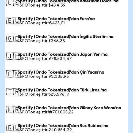
Spotify (Ondo Tokenized)'dan Amerikan Doları'na
🇺🇸
1 SPOTon eşittir $494,59
Spotify (Ondo Tokenized)'dan Euro'na
🇪🇺
1 SPOTon eşittir €428,01
Spotify (Ondo Tokenized)'dan İngiliz Sterlini'na
🇬🇧
1 SPOTon eşittir £366,35
Spotify (Ondo Tokenized)'dan Japon Yeni'na
🇯🇵
1 SPOTon eşittir ¥78.534,67
Spotify (Ondo Tokenized)'dan Çin Yuanı'na
🇨🇳
1 SPOTon eşittir ¥3.335,95
Spotify (Ondo Tokenized)'dan Türk Lirası'na
🇹🇷
1 SPOTon eşittir ₺23.598,19
Spotify (Ondo Tokenized)'dan Güney Kore Wonu'na
🇰🇷
1 SPOTon eşittir ₩701.005,22
Spotify (Ondo Tokenized)'dan Rus Rublesi'na
🇷🇺
1 SPOTon eşittir ₽40.854,32