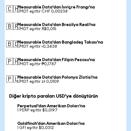
Measurable Data'dan İsviçre Frangı'na
🇨🇭
1 MDT eşittir CHF 0,00238
Measurable Data'dan Brezilya Reali'na
🇧🇷
1 MDT eşittir R$0,015
Measurable Data'dan Bangladeş Takası'na
🇧🇩
1 MDT eşittir ৳0,3638
Measurable Data'dan Filipin Pezosu'na
🇵🇭
1 MDT eşittir ₱0,1787
Measurable Data'dan Polonya Zlotisi'na
🇵🇱
1 MDT eşittir zł 0,0109
Diğer kripto paraları USD'ye dönüştürün
Perpetual'dan Amerikan Doları'na
1 PERP eşittir $0,0197
Goldfinch'dan Amerikan Doları'na
1 GFI eşittir $0,0312