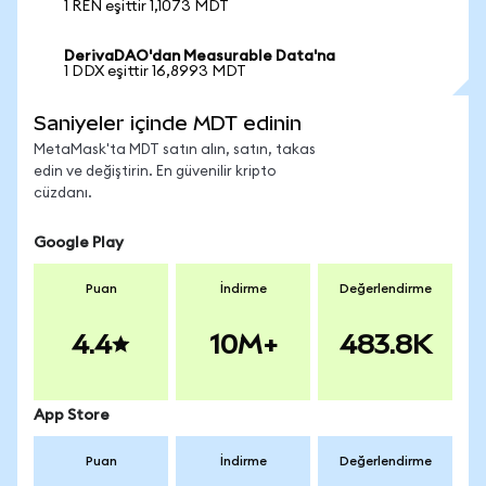
1 REN eşittir 1,1073 MDT
DerivaDAO'dan Measurable Data'na
1 DDX eşittir 16,8993 MDT
Saniyeler içinde MDT edinin
MetaMask'ta MDT satın alın, satın, takas
edin ve değiştirin. En güvenilir kripto
cüzdanı.
Google Play
Puan
İndirme
Değerlendirme
4.4
10M+
483.8K
App Store
Puan
İndirme
Değerlendirme