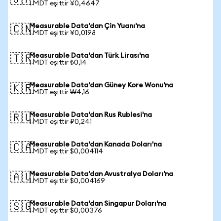
🇯🇵
1 MDT eşittir ¥0,4647
Measurable Data'dan Çin Yuanı'na
🇨🇳
1 MDT eşittir ¥0,0198
Measurable Data'dan Türk Lirası'na
🇹🇷
1 MDT eşittir ₺0,14
Measurable Data'dan Güney Kore Wonu'na
🇰🇷
1 MDT eşittir ₩4,16
Measurable Data'dan Rus Rublesi'na
🇷🇺
1 MDT eşittir ₽0,241
Measurable Data'dan Kanada Doları'na
🇨🇦
1 MDT eşittir $0,004114
Measurable Data'dan Avustralya Doları'na
🇦🇺
1 MDT eşittir $0,004169
Measurable Data'dan Singapur Doları'na
🇸🇬
1 MDT eşittir $0,00376