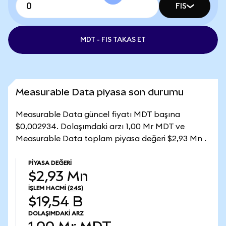
FIS
MDT - FIS TAKAS ET
Measurable Data piyasa son durumu
Measurable Data güncel fiyatı MDT başına
$0,002934. Dolaşımdaki arzı 1,00 Mr MDT ve
Measurable Data toplam piyasa değeri $2,93 Mn .
PIYASA DEĞERI
$2,93 Mn
İŞLEM HACMI
(24S)
$19,54 B
DOLAŞIMDAKI ARZ