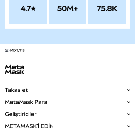
4.7
50M+
75.8K
MDT/FIS
MetaMask site alt bilgisi
Takas et
Takas İşlemleri
MetaMask Para
Tahmin Et
YENİ
Kripto Al
Geliştiriciler
Perps
YENİ
MetaMask Kart
Dökümantasyon
METAMASK'İ EDİN
RWA'lar
mUSD
YENİ
Kontrol Paneli
İşlem Kalkanı