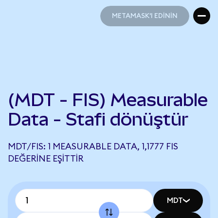
METAMASK'I EDİNİN
METAMASK'I EDİNİN
(MDT - FIS) Measurable
Data - Stafi dönüştür
MDT/FIS: 1 MEASURABLE DATA, 1,1777 FIS
DEĞERINE EŞITTIR
MDT