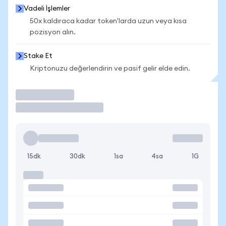
Vadeli İşlemler
50x kaldıraca kadar token'larda uzun veya kısa
pozisyon alın.
Stake Et
Kriptonuzu değerlendirin ve pasif gelir elde edin.
İşlem Yap
15dk
30dk
1sa
4sa
1G