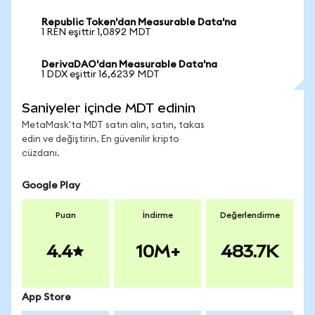
Republic Token'dan Measurable Data'na
1 REN eşittir 1,0892 MDT
DerivaDAO'dan Measurable Data'na
1 DDX eşittir 16,6239 MDT
Saniyeler içinde MDT edinin
MetaMask'ta MDT satın alın, satın, takas
edin ve değiştirin. En güvenilir kripto
cüzdanı.
Google Play
Puan
İndirme
Değerlendirme
4.4
10M+
483.7K
App Store