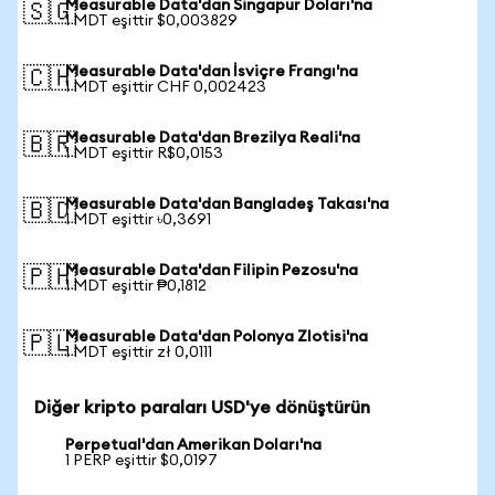
Measurable Data'dan Singapur Doları'na
🇸🇬
1 MDT eşittir $0,003829
Measurable Data'dan İsviçre Frangı'na
🇨🇭
1 MDT eşittir CHF 0,002423
Measurable Data'dan Brezilya Reali'na
🇧🇷
1 MDT eşittir R$0,0153
Measurable Data'dan Bangladeş Takası'na
🇧🇩
1 MDT eşittir ৳0,3691
Measurable Data'dan Filipin Pezosu'na
🇵🇭
1 MDT eşittir ₱0,1812
Measurable Data'dan Polonya Zlotisi'na
🇵🇱
1 MDT eşittir zł 0,0111
Diğer kripto paraları USD'ye dönüştürün
Perpetual'dan Amerikan Doları'na
1 PERP eşittir $0,0197