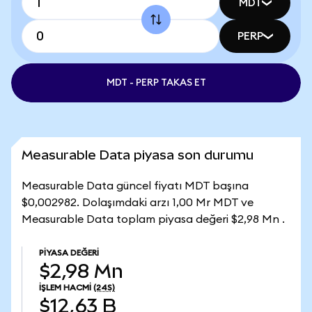
MDT
PERP
MDT - PERP TAKAS ET
Measurable Data piyasa son durumu
Measurable Data güncel fiyatı MDT başına
$0,002982. Dolaşımdaki arzı 1,00 Mr MDT ve
Measurable Data toplam piyasa değeri $2,98 Mn .
PIYASA DEĞERI
$2,98 Mn
İŞLEM HACMI
(24S)
$12,63 B