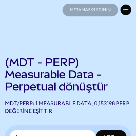
METAMASK'I EDİNİN
METAMASK'I EDİNİN
(MDT - PERP)
Measurable Data -
Perpetual dönüştür
MDT/PERP: 1 MEASURABLE DATA, 0,153198 PERP
DEĞERINE EŞITTIR