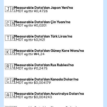
Measurable Data'dan Japon Yeni'na
🇯🇵
1 MDT eşittir ¥0,4726
Measurable Data'dan Çin Yuanı'na
🇨🇳
1 MDT eşittir ¥0,0201
Measurable Data'dan Türk Lirası'na
🇹🇷
1 MDT eşittir ₺0,1421
Measurable Data'dan Güney Kore Wonu'na
🇰🇷
1 MDT eşittir ₩4,24
Measurable Data'dan Rus Rublesi'na
🇷🇺
1 MDT eşittir ₽0,2475
Measurable Data'dan Kanada Doları'na
🇨🇦
1 MDT eşittir $0,004179
Measurable Data'dan Avustralya Doları'na
🇦🇺
1 MDT eşittir $0,004243