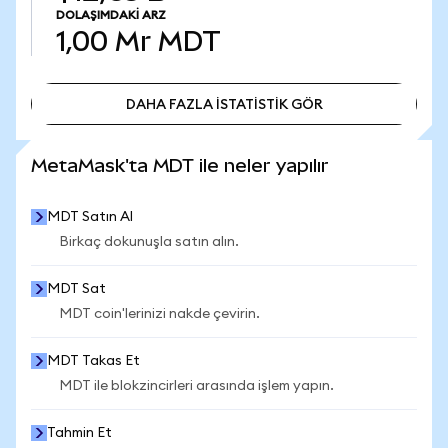
DOLAŞIMDAKI ARZ
1,00 Mr
MDT
DAHA FAZLA İSTATİSTİK GÖR
DAHA FAZLA İSTATİSTİK GÖR
MetaMask'ta MDT ile neler yapılır
MDT Satın Al
Birkaç dokunuşla satın alın.
MDT Sat
MDT coin'lerinizi nakde çevirin.
MDT Takas Et
MDT ile blokzincirleri arasında işlem yapın.
Tahmin Et