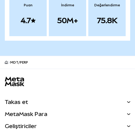
Puan
İndirme
Değerlendirme
4.7
50M+
75.8K
MDT/PERP
MetaMask site alt bilgisi
Takas et
Takas İşlemleri
MetaMask Para
Tahmin Et
YENİ
Kripto Al
Geliştiriciler
Perps
YENİ
MetaMask Kart
Dökümantasyon