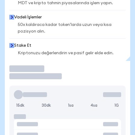
MDT ve kripto tahmin piyasalarında işlem yapın.
Vadeli İşlemler
50x kaldıraca kadar token'larda uzun veya kısa
pozisyon alın.
Stake Et
Kriptonuzu değerlendirin ve pasif gelir elde edin.
İşlem Yap
15dk
30dk
1sa
4sa
1G