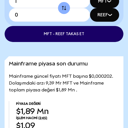
MFT
REEF
MFT - REEF TAKAS ET
Mainframe piyasa son durumu
Mainframe güncel fiyatı MFT başına $0,000202.
Dolaşımdaki arzı 9,39 Mr MFT ve Mainframe
toplam piyasa değeri $1,89 Mn .
PIYASA DEĞERI
$1,89 Mn
İŞLEM HACMI
(24S)
$1,09