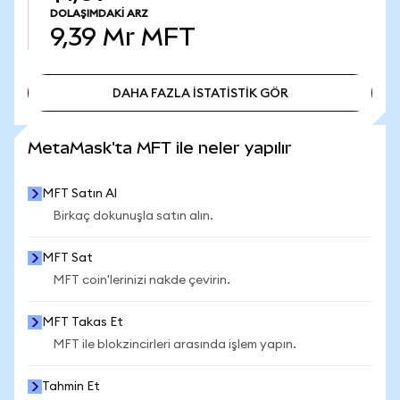
DOLAŞIMDAKI ARZ
9,39 Mr
MFT
DAHA FAZLA İSTATİSTİK GÖR
DAHA FAZLA İSTATİSTİK GÖR
MetaMask'ta MFT ile neler yapılır
MFT Satın Al
Birkaç dokunuşla satın alın.
MFT Sat
MFT coin'lerinizi nakde çevirin.
MFT Takas Et
MFT ile blokzincirleri arasında işlem yapın.
Tahmin Et