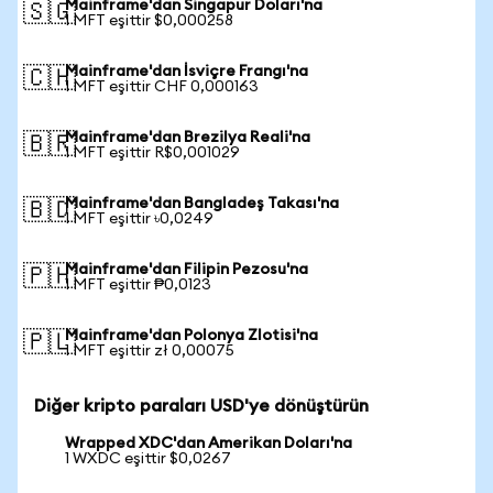
Mainframe'dan Singapur Doları'na
🇸🇬
1 MFT eşittir $0,000258
Mainframe'dan İsviçre Frangı'na
🇨🇭
1 MFT eşittir CHF 0,000163
Mainframe'dan Brezilya Reali'na
🇧🇷
1 MFT eşittir R$0,001029
Mainframe'dan Bangladeş Takası'na
🇧🇩
1 MFT eşittir ৳0,0249
Mainframe'dan Filipin Pezosu'na
🇵🇭
1 MFT eşittir ₱0,0123
Mainframe'dan Polonya Zlotisi'na
🇵🇱
1 MFT eşittir zł 0,00075
Diğer kripto paraları USD'ye dönüştürün
Wrapped XDC'dan Amerikan Doları'na
1 WXDC eşittir $0,0267