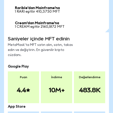
Rarible'dan Mainframe'na
1 RARI eşittir 410,3730 MFT
Cream'dan Mainframe'na
1 CREAM eşittir 2160,1872 MFT
Saniyeler içinde MFT edinin
MetaMask'ta MFT satın alın, satın, takas
edin ve değiştirin. En güvenilir kripto
cüzdanı.
Google Play
Puan
İndirme
Değerlendirme
4.4
10M+
483.8K
App Store