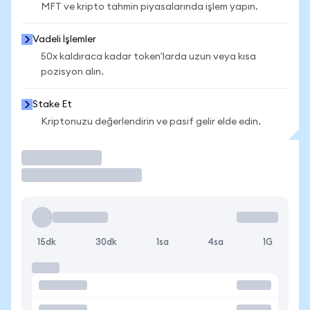
MFT ve kripto tahmin piyasalarında işlem yapın.
Vadeli İşlemler
50x kaldıraca kadar token'larda uzun veya kısa
pozisyon alın.
Stake Et
Kriptonuzu değerlendirin ve pasif gelir elde edin.
İşlem Yap
15dk
30dk
1sa
4sa
1G