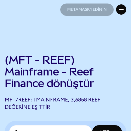
METAMASK'I EDİNİN
METAMASK'I EDİNİN
(MFT - REEF)
Mainframe - Reef
Finance dönüştür
MFT/REEF: 1 MAINFRAME, 3,6858 REEF
DEĞERINE EŞITTIR