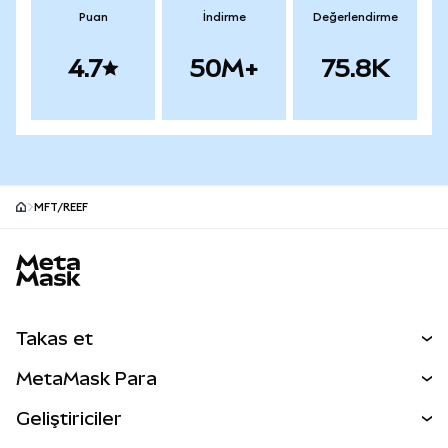
Puan
İndirme
Değerlendirme
4.7
50M+
75.8K
MFT/REEF
MetaMask site alt bilgisi
Takas et
Takas İşlemleri
MetaMask Para
Tahmin Et
YENİ
Kripto Al
Geliştiriciler
Perps
YENİ
MetaMask Kart
Dökümantasyon