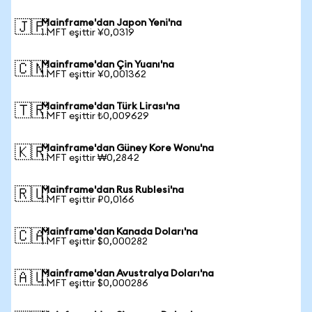
Mainframe'dan Japon Yeni'na
🇯🇵
1 MFT eşittir ¥0,0319
Mainframe'dan Çin Yuanı'na
🇨🇳
1 MFT eşittir ¥0,001362
Mainframe'dan Türk Lirası'na
🇹🇷
1 MFT eşittir ₺0,009629
Mainframe'dan Güney Kore Wonu'na
🇰🇷
1 MFT eşittir ₩0,2842
Mainframe'dan Rus Rublesi'na
🇷🇺
1 MFT eşittir ₽0,0166
Mainframe'dan Kanada Doları'na
🇨🇦
1 MFT eşittir $0,000282
Mainframe'dan Avustralya Doları'na
🇦🇺
1 MFT eşittir $0,000286