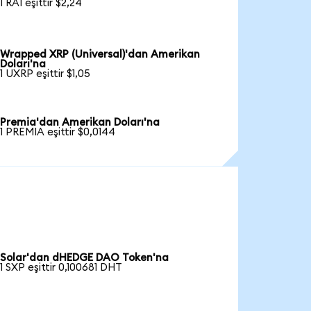
1 RAI eşittir $2,24
Wrapped XRP (Universal)'dan Amerikan
Doları'na
1 UXRP eşittir $1,05
Premia'dan Amerikan Doları'na
1 PREMIA eşittir $0,0144
Solar'dan dHEDGE DAO Token'na
1 SXP eşittir 0,100681 DHT