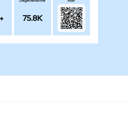
Değerlendirme
İndir
+
75.8K