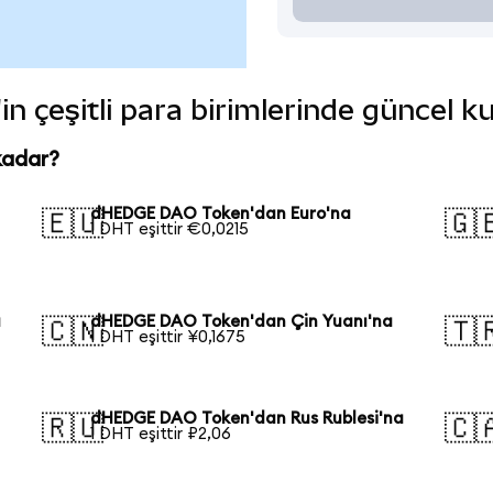
 çeşitli para birimlerinde güncel k
kadar?
dHEDGE DAO Token'dan Euro'na
🇪🇺
🇬
1 DHT eşittir €0,0215
a
dHEDGE DAO Token'dan Çin Yuanı'na
🇨🇳
🇹
1 DHT eşittir ¥0,1675
dHEDGE DAO Token'dan Rus Rublesi'na
🇷🇺
🇨
1 DHT eşittir ₽2,06