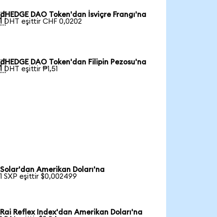
dHEDGE DAO Token'dan İsviçre Frangı'na

1 DHT eşittir CHF 0,0202
dHEDGE DAO Token'dan Filipin Pezosu'na

1 DHT eşittir ₱1,51
Solar'dan Amerikan Doları'na
1 SXP eşittir $0,002499
Rai Reflex Index'dan Amerikan Doları'na