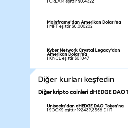
1 CREAM eşittir $0,4322
Mainframe'dan Amerikan Doları'na
1 MFT eşittir $0,000202
Kyber Network Crystal Legacy'dan
Amerikan Doları'na
1 KNCL eşittir $0,1047
Diğer kurları keşfedin
Diğer kripto coinleri dHEDGE DAO T
Unisocks'dan dHEDGE DAO Token'na
1 SOCKS eşittir 192439,3558 DHT