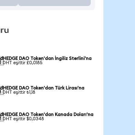
uru
dHEDGE DAO Token'dan İngiliz Sterlini'na

1 DHT eşittir £0,0185
dHEDGE DAO Token'dan Türk Lirası'na

1 DHT eşittir ₺1,18
dHEDGE DAO Token'dan Kanada Doları'na

1 DHT eşittir $0,0348