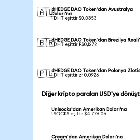
dHEDGE DAO Token'dan Avustralya
🇦🇺
Doları'na
1 DHT eşittir $0,0353
dHEDGE DAO Token'dan Brezilya Reali
🇧🇷
1 DHT eşittir R$0,1272
dHEDGE DAO Token'dan Polonya Zlotis
🇵🇱
1 DHT eşittir zł 0,0926
Diğer kripto paraları USD'ye dönüşt
Unisocks'dan Amerikan Doları'na
1 SOCKS eşittir $4.776,06
Cream'dan Amerikan Doları'na