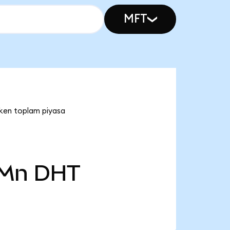
MFT
ken toplam piyasa
 Mn
DHT