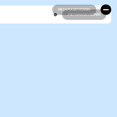
METAMASK'I EDİNİN
METAMASK'I EDİNİN
METAMASK'I EDİNİN
METAMASK'I EDİNİN