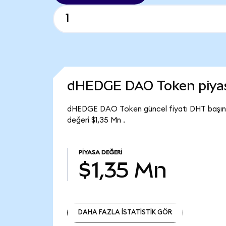
dHEDGE DAO Token piya
dHEDGE DAO Token güncel fiyatı DHT başın
değeri $1,35 Mn .
PIYASA DEĞERI
$1,35 Mn
DAHA FAZLA İSTATİSTİK GÖR