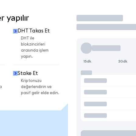
 yapılır
İşlem Yap
DHT Takas Et
DHT ile
blokzincirleri
arasında işlem
yapın.
15dk
30dk
Stake Et
Kriptonuzu
a
değerlendirin ve
pasif gelir elde edin.