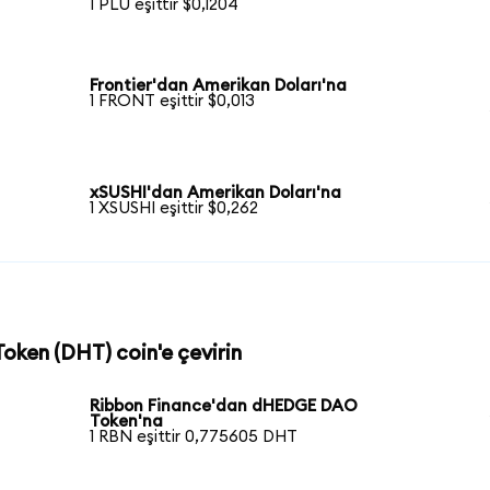
1 PLU eşittir $0,1204
Frontier'dan Amerikan Doları'na
1 FRONT eşittir $0,013
xSUSHI'dan Amerikan Doları'na
1 XSUSHI eşittir $0,262
oken (DHT) coin'e çevirin
Ribbon Finance'dan dHEDGE DAO
Token'na
1 RBN eşittir 0,775605 DHT