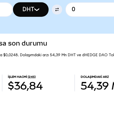
DHT
sa son durumu
a $0,0248. Dolaşımdaki arzı 54,39 Mn DHT ve dHEDGE DAO To
İŞLEM HACMI
(24S)
DOLAŞIMDAKI ARZ
$36,84
54,39