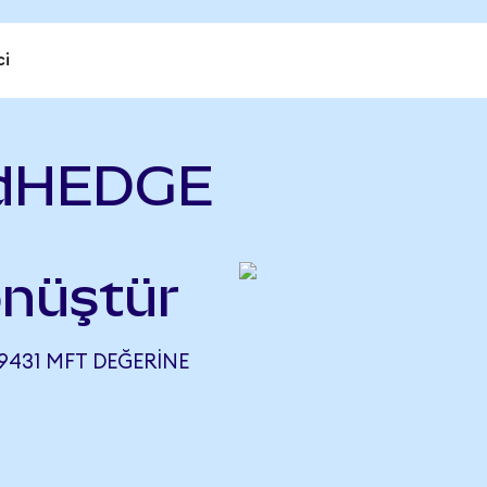
ci
 dHEDGE
nüştür
9431 MFT DEĞERINE