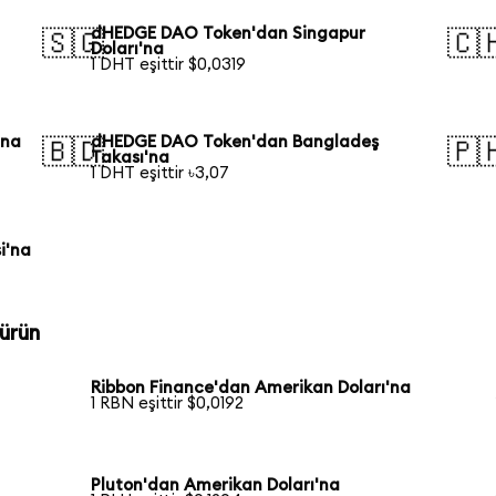
dHEDGE DAO Token'dan Singapur
🇸🇬
🇨
Doları'na
1 DHT eşittir $0,0319
'na
dHEDGE DAO Token'dan Bangladeş
🇧🇩
🇵
Takası'na
1 DHT eşittir ৳3,07
i'na
ürün
Ribbon Finance'dan Amerikan Doları'na
1 RBN eşittir $0,0192
Pluton'dan Amerikan Doları'na