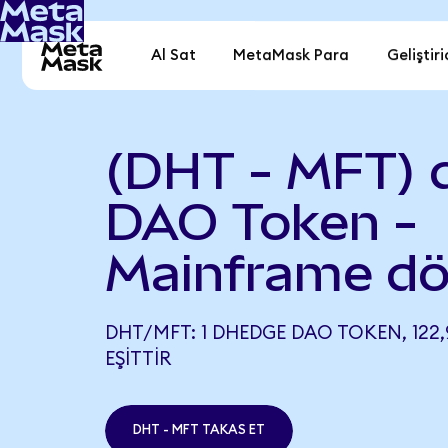
Al Sat
MetaMask Para
Geliştiri
(DHT - MFT)
DAO Token -
Mainframe dö
DHT/MFT: 1 DHEDGE DAO TOKEN, 122,
EŞITTIR
DHT - MFT TAKAS ET