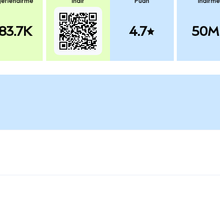
erlendirme
İndir
Puan
İndirme
83.7K
4.7
50M