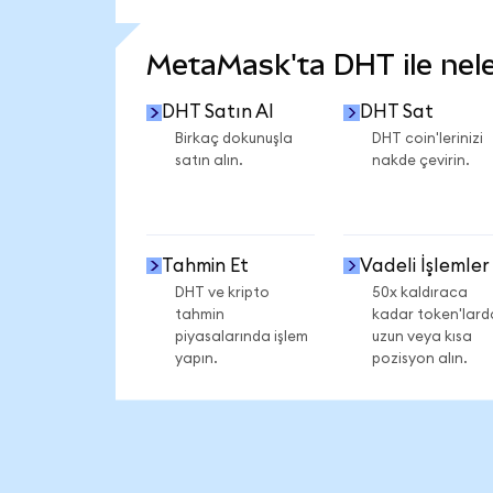
DAHA FAZLA İSTATİSTİK GÖR
MetaMask'ta DHT ile neler
DHT Satın Al
DHT Sat
Birkaç dokunuşla
DHT coin'lerinizi
satın alın.
nakde çevirin.
Tahmin Et
Vadeli İşlemler
DHT ve kripto
50x kaldıraca
tahmin
kadar token'lard
piyasalarında işlem
uzun veya kısa
yapın.
pozisyon alın.