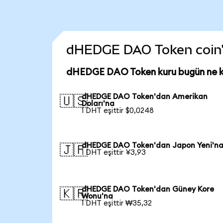
dHEDGE DAO Token coin'in
dHEDGE DAO Token kuru bugün ne 
dHEDGE DAO Token'dan Amerikan
🇺🇸
Doları'na
1 DHT eşittir $0,0248
dHEDGE DAO Token'dan Japon Yeni'n
🇯🇵
1 DHT eşittir ¥3,93
dHEDGE DAO Token'dan Güney Kore
🇰🇷
Wonu'na
1 DHT eşittir ₩35,32