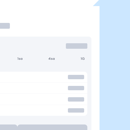
1sa
4sa
1G