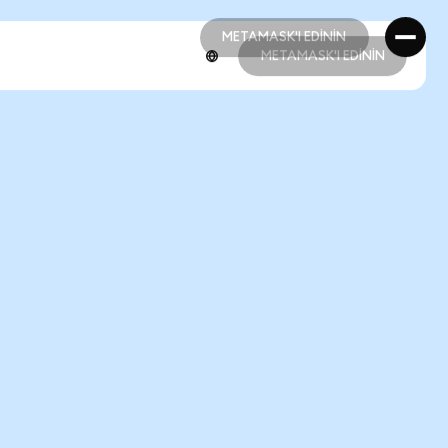
METAMASK'I EDİNİN
METAMASK'I EDİNİN
METAMASK'I EDİNİN
METAMASK'I EDİNİN