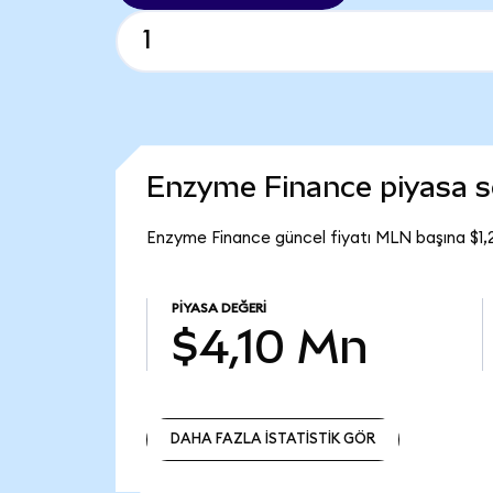
Enzyme Finance piyasa 
Enzyme Finance güncel fiyatı MLN başına $1,
PIYASA DEĞERI
$4,10 Mn
DAHA FAZLA İSTATİSTİK GÖR
DAHA FAZLA İSTATİSTİK GÖR