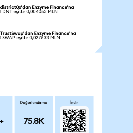
district0x'dan Enzyme Finance'na
1 DNT eşittir 0,004083 MLN
TrustSwap'dan Enzyme Finance'na
1 SWAP eşittir 0,027833 MLN
Değerlendirme
İndir
+
75.8K