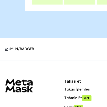
MLN/BADGER
MetaMask site alt bilgisi
Takas et
Takas İşlemleri
Tahmin Et
YENİ