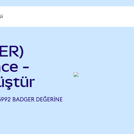
ci
ER)
ce -
ştür
5992 BADGER DEĞERINE