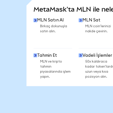
MetaMask'ta MLN ile neler
MLN Satın Al
MLN Sat
Birkaç dokunuşla
MLN coin'lerinizi
satın alın.
nakde çevirin.
Tahmin Et
Vadeli İşlemler
MLN ve kripto
50x kaldıraca
tahmin
kadar token'lard
piyasalarında işlem
uzun veya kısa
yapın.
pozisyon alın.