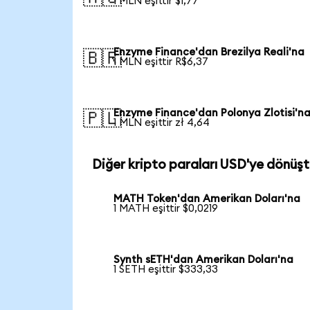
1 MLN eşittir $1,77
Enzyme Finance'dan Brezilya Reali'na
🇧🇷
1 MLN eşittir R$6,37
Enzyme Finance'dan Polonya Zlotisi'n
🇵🇱
1 MLN eşittir zł 4,64
Diğer kripto paraları USD'ye dönüşt
MATH Token'dan Amerikan Doları'na
1 MATH eşittir $0,0219
Synth sETH'dan Amerikan Doları'na
1 SETH eşittir $333,33