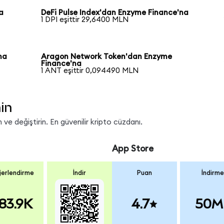
a
DeFi Pulse Index'dan Enzyme Finance'na
1 DPI eşittir 29,6400 MLN
na
Aragon Network Token'dan Enzyme
Finance'na
1 ANT eşittir 0,094490 MLN
in
ve değiştirin. En güvenilir kripto cüzdanı.
App Store
erlendirme
İndir
Puan
İndirme
83.9K
4.7
50M