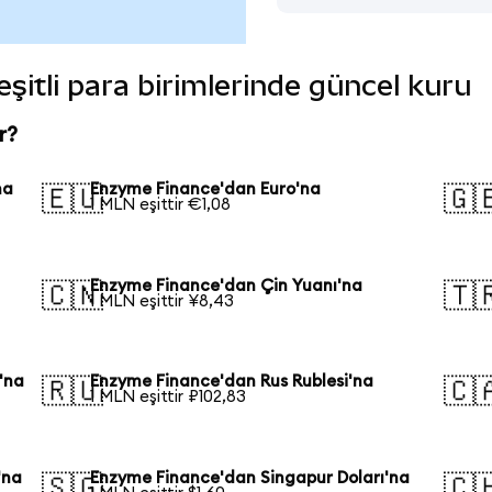
şitli para birimlerinde güncel kuru
r?
na
Enzyme Finance'dan Euro'na
🇪🇺
🇬
1 MLN eşittir €1,08
Enzyme Finance'dan Çin Yuanı'na
🇨🇳
🇹
1 MLN eşittir ¥8,43
'na
Enzyme Finance'dan Rus Rublesi'na
🇷🇺
🇨
1 MLN eşittir ₽102,83
'na
Enzyme Finance'dan Singapur Doları'na
🇸🇬
🇨