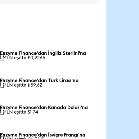
Enzyme Finance'dan İngiliz Sterlini'na

1 MLN eşittir £0,9265
Enzyme Finance'dan Türk Lirası'na

1 MLN eşittir ₺59,62
Enzyme Finance'dan Kanada Doları'na

1 MLN eşittir $1,74
Enzyme Finance'dan İsviçre Frangı'na
