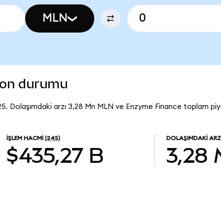
MLN
son durumu
25. Dolaşımdaki arzı 3,28 Mn MLN ve Enzyme Finance toplam piya
İŞLEM HACMI
(24S)
DOLAŞIMDAKI ARZ
$435,27 B
3,28