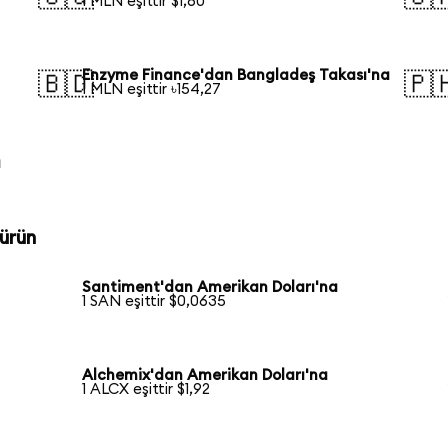
1 MLN eşittir $1,60
Enzyme Finance'dan Bangladeş Takası'na
🇧🇩
🇵
1 MLN eşittir ৳154,27
a
ürün
Santiment'dan Amerikan Doları'na
1 SAN eşittir $0,0635
Alchemix'dan Amerikan Doları'na
1 ALCX eşittir $1,92