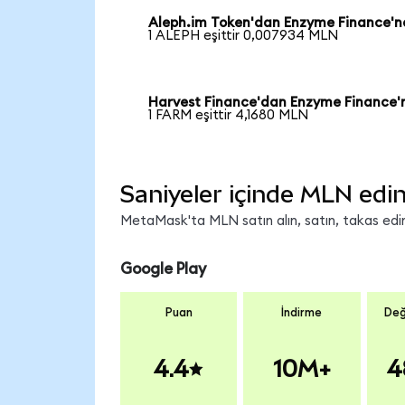
Aleph.im Token'dan Enzyme Finance'n
1 ALEPH eşittir 0,007934 MLN
Harvest Finance'dan Enzyme Finance'
1 FARM eşittir 4,1680 MLN
Saniyeler içinde MLN edin
MetaMask'ta MLN satın alın, satın, takas edin 
Google Play
Puan
İndirme
Değ
4.4
10M+
4