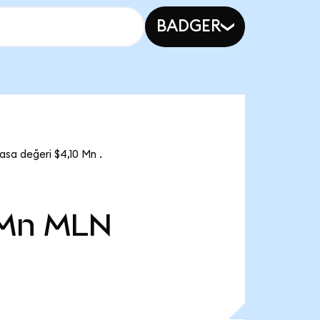
BADGER
sa değeri $4,10 Mn .
 Mn
MLN