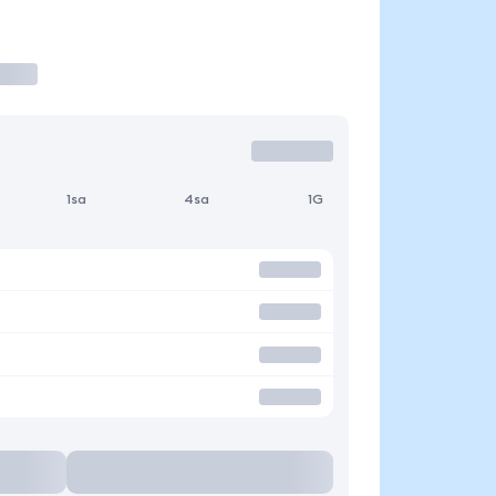
1sa
4sa
1G