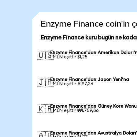
Enzyme Finance coin'in çe
Enzyme Finance kuru bugün ne kada
Enzyme Finance'dan Amerikan Doları'
🇺🇸
1 MLN eşittir $1,25
Enzyme Finance'dan Japon Yeni'na
🇯🇵
1 MLN eşittir ¥197,26
Enzyme Finance'dan Güney Kore Wonu
🇰🇷
1 MLN eşittir ₩1.759,86
Enzyme Finance'dan Avustralya Doları
🇦🇺