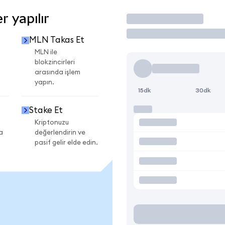
 yapılır
İşlem Yap
MLN Takas Et
MLN ile
blokzincirleri
arasında işlem
yapın.
15dk
30dk
Stake Et
Kriptonuzu
a
değerlendirin ve
pasif gelir elde edin.