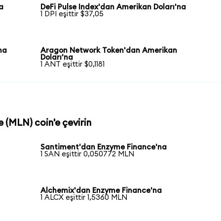
a
DeFi Pulse Index'dan Amerikan Doları'na
1 DPI eşittir $37,05
na
Aragon Network Token'dan Amerikan
Doları'na
1 ANT eşittir $0,1181
e (MLN) coin'e çevirin
Santiment'dan Enzyme Finance'na
1 SAN eşittir 0,050772 MLN
Alchemix'dan Enzyme Finance'na
1 ALCX eşittir 1,5360 MLN