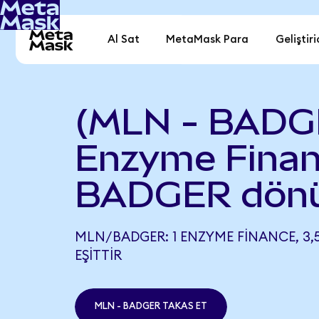
Al Sat
MetaMask Para
Geliştiri
(MLN - BADG
Enzyme Finan
BADGER dönü
MLN/BADGER: 1 ENZYME FINANCE, 3,
EŞITTIR
MLN - BADGER TAKAS ET