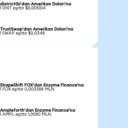
district0x'dan Amerikan Doları'na
1 DNT eşittir $0,005104
TrustSwap'dan Amerikan Doları'na
1 SWAP eşittir $0,0348
ShapeShift FOX'dan Enzyme Finance'na
1 FOX eşittir 0,003388 MLN
Ampleforth'dan Enzyme Finance'na
1 AMPL eşittir 1,0080 MLN