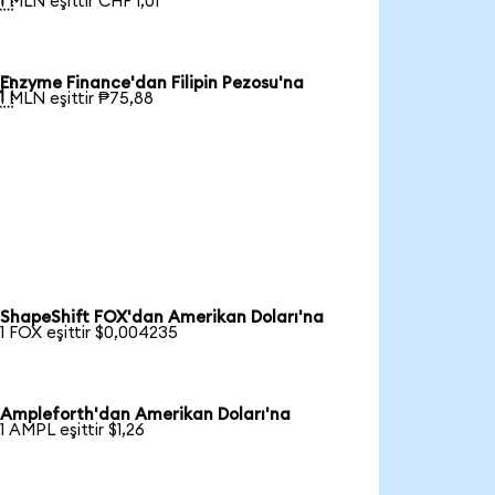
1 MLN eşittir CHF 1,01
Enzyme Finance'dan Filipin Pezosu'na

1 MLN eşittir ₱75,88
ShapeShift FOX'dan Amerikan Doları'na
1 FOX eşittir $0,004235
Ampleforth'dan Amerikan Doları'na
1 AMPL eşittir $1,26