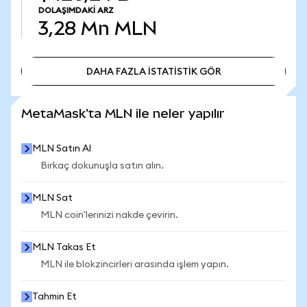
DOLAŞIMDAKI ARZ
3,28 Mn
MLN
DAHA FAZLA İSTATİSTİK GÖR
DAHA FAZLA İSTATİSTİK GÖR
MetaMask'ta MLN ile neler yapılır
MLN Satın Al
Birkaç dokunuşla satın alın.
MLN Sat
MLN coin'lerinizi nakde çevirin.
MLN Takas Et
MLN ile blokzincirleri arasında işlem yapın.
Tahmin Et