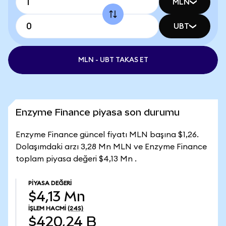
MLN
UBT
MLN - UBT TAKAS ET
Enzyme Finance piyasa son durumu
Enzyme Finance güncel fiyatı MLN başına $1,26.
Dolaşımdaki arzı 3,28 Mn MLN ve Enzyme Finance
toplam piyasa değeri $4,13 Mn .
PIYASA DEĞERI
$4,13 Mn
İŞLEM HACMI
(24S)
$420,24 B