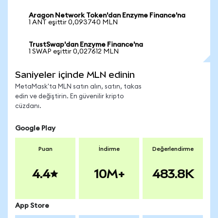
Aragon Network Token'dan Enzyme Finance'na
1 ANT eşittir 0,093740 MLN
TrustSwap'dan Enzyme Finance'na
1 SWAP eşittir 0,027612 MLN
Saniyeler içinde MLN edinin
MetaMask'ta MLN satın alın, satın, takas
edin ve değiştirin. En güvenilir kripto
cüzdanı.
Google Play
Puan
İndirme
Değerlendirme
4.4
10M+
483.8K
App Store