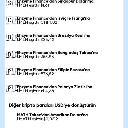
Enzyme Finance'dan Singapur Doları'na
🇸🇬
1 MLN eşittir $1,61
Enzyme Finance'dan İsviçre Frangı'na
🇨🇭
1 MLN eşittir CHF 1,02
Enzyme Finance'dan Brezilya Reali'na
🇧🇷
1 MLN eşittir R$6,43
Enzyme Finance'dan Bangladeş Takası'na
🇧🇩
1 MLN eşittir ৳155,96
Enzyme Finance'dan Filipin Pezosu'na
🇵🇭
1 MLN eşittir ₱76,59
Enzyme Finance'dan Polonya Zlotisi'na
🇵🇱
1 MLN eşittir zł 4,68
Diğer kripto paraları USD'ye dönüştürün
MATH Token'dan Amerikan Doları'na
1 MATH eşittir $0,0219