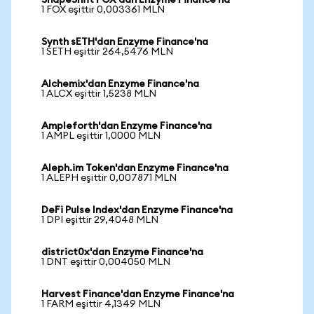
ShapeShift FOX'dan Enzyme Finance'na
1 FOX eşittir 0,003361 MLN
Synth sETH'dan Enzyme Finance'na
1 SETH eşittir 264,5476 MLN
Alchemix'dan Enzyme Finance'na
1 ALCX eşittir 1,5238 MLN
Ampleforth'dan Enzyme Finance'na
1 AMPL eşittir 1,0000 MLN
Aleph.im Token'dan Enzyme Finance'na
1 ALEPH eşittir 0,007871 MLN
DeFi Pulse Index'dan Enzyme Finance'na
1 DPI eşittir 29,4048 MLN
district0x'dan Enzyme Finance'na
1 DNT eşittir 0,004050 MLN
Harvest Finance'dan Enzyme Finance'na
1 FARM eşittir 4,1349 MLN