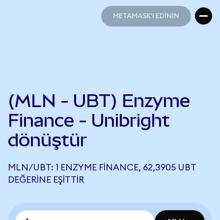
METAMASK'I EDİNİN
METAMASK'I EDİNİN
(MLN - UBT) Enzyme
Finance - Unibright
dönüştür
MLN/UBT: 1 ENZYME FINANCE, 62,3905 UBT
DEĞERINE EŞITTIR