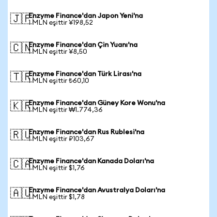
Enzyme Finance'dan Japon Yeni'na
🇯🇵
1 MLN eşittir ¥198,52
Enzyme Finance'dan Çin Yuanı'na
🇨🇳
1 MLN eşittir ¥8,50
Enzyme Finance'dan Türk Lirası'na
🇹🇷
1 MLN eşittir ₺60,10
Enzyme Finance'dan Güney Kore Wonu'na
🇰🇷
1 MLN eşittir ₩1.774,36
Enzyme Finance'dan Rus Rublesi'na
🇷🇺
1 MLN eşittir ₽103,67
Enzyme Finance'dan Kanada Doları'na
🇨🇦
1 MLN eşittir $1,76
Enzyme Finance'dan Avustralya Doları'na
🇦🇺
1 MLN eşittir $1,78