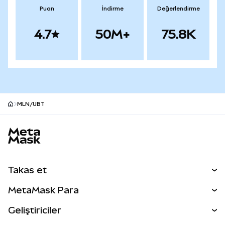
Puan
İndirme
Değerlendirme
4.7
50M+
75.8K
MLN/UBT
MetaMask site alt bilgisi
Takas et
Takas İşlemleri
MetaMask Para
Tahmin Et
YENİ
Kripto Al
Geliştiriciler
Perps
YENİ
MetaMask Kart
Dökümantasyon