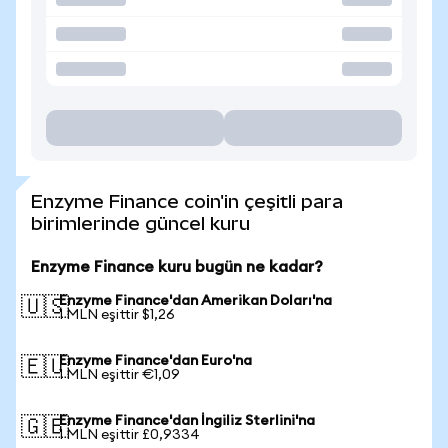
Enzyme Finance coin'in çeşitli para
birimlerinde güncel kuru
Enzyme Finance kuru bugün ne kadar?
Enzyme Finance'dan Amerikan Doları'na
🇺🇸
1 MLN eşittir $1,26
Enzyme Finance'dan Euro'na
🇪🇺
1 MLN eşittir €1,09
Enzyme Finance'dan İngiliz Sterlini'na
🇬🇧
1 MLN eşittir £0,9334