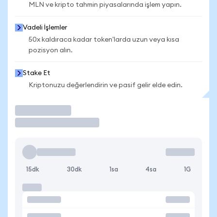
MLN ve kripto tahmin piyasalarında işlem yapın.
Vadeli İşlemler
50x kaldıraca kadar token'larda uzun veya kısa
pozisyon alın.
Stake Et
Kriptonuzu değerlendirin ve pasif gelir elde edin.
İşlem Yap
15dk
30dk
1sa
4sa
1G