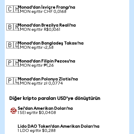
Monad'dan İsviçre Frangı'na
🇨🇭
1 MON eşittir CHF 0,0168
Monad'dan Brezilya Reali'na
🇧🇷
1 MON eşittir R$0,1061
Monad'dan Bangladeş Takası'na
🇧🇩
1 MON eşittir ৳2,58
Monad'dan Filipin Pezosu'na
🇵🇭
1 MON eşittir ₱1,26
Monad'dan Polonya Zlotisi'na
🇵🇱
1 MON eşittir zł 0,0774
Diğer kripto paraları USD'ye dönüştürün
Sei'dan Amerikan Doları'na
1 SEI eşittir $0,0408
Lido DAO Token'dan Amerikan Doları'na
1 LDO eşittir $0,288