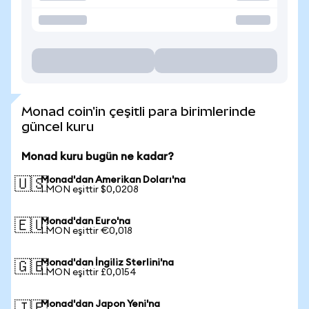
Monad coin'in çeşitli para birimlerinde
güncel kuru
Monad kuru bugün ne kadar?
Monad'dan Amerikan Doları'na
🇺🇸
1 MON eşittir $0,0208
Monad'dan Euro'na
🇪🇺
1 MON eşittir €0,018
Monad'dan İngiliz Sterlini'na
🇬🇧
1 MON eşittir £0,0154
Monad'dan Japon Yeni'na