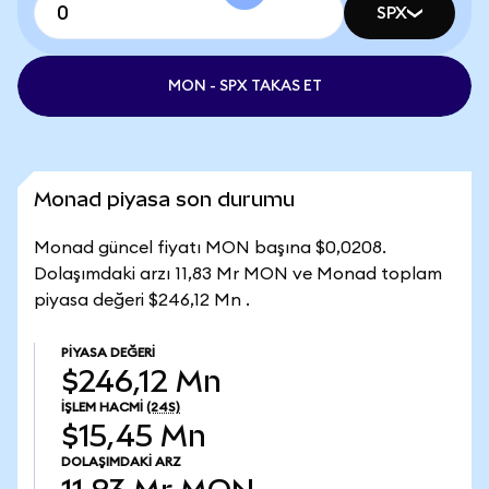
SPX
MON - SPX TAKAS ET
Monad piyasa son durumu
Monad güncel fiyatı MON başına $0,0208.
Dolaşımdaki arzı 11,83 Mr MON ve Monad toplam
piyasa değeri $246,12 Mn .
PIYASA DEĞERI
$246,12 Mn
İŞLEM HACMI
(24S)
$15,45 Mn
DOLAŞIMDAKI ARZ