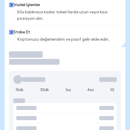
Vadeli İşlemler
50x kaldıraca kadar token'larda uzun veya kısa
pozisyon alın.
Stake Et
Kriptonuzu değerlendirin ve pasif gelir elde edin.
İşlem Yap
15dk
30dk
1sa
4sa
1G