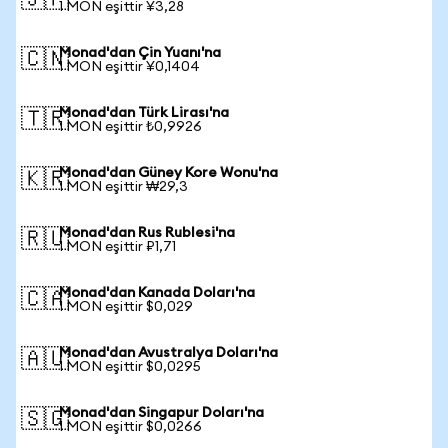
🇯🇵
1 MON eşittir ¥3,28
Monad'dan Çin Yuanı'na
🇨🇳
1 MON eşittir ¥0,1404
Monad'dan Türk Lirası'na
🇹🇷
1 MON eşittir ₺0,9926
Monad'dan Güney Kore Wonu'na
🇰🇷
1 MON eşittir ₩29,3
Monad'dan Rus Rublesi'na
🇷🇺
1 MON eşittir ₽1,71
Monad'dan Kanada Doları'na
🇨🇦
1 MON eşittir $0,029
Monad'dan Avustralya Doları'na
🇦🇺
1 MON eşittir $0,0295
Monad'dan Singapur Doları'na
🇸🇬
1 MON eşittir $0,0266