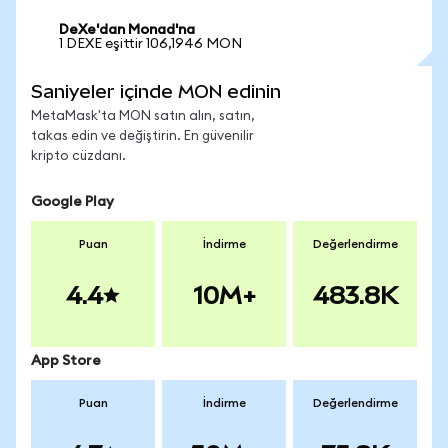
DeXe'dan Monad'na
1 DEXE eşittir 106,1946 MON
Saniyeler içinde MON edinin
MetaMask'ta MON satın alın, satın,
takas edin ve değiştirin. En güvenilir
kripto cüzdanı.
Google Play
Puan
İndirme
Değerlendirme
4.4
10M+
483.8K
App Store
Puan
İndirme
Değerlendirme