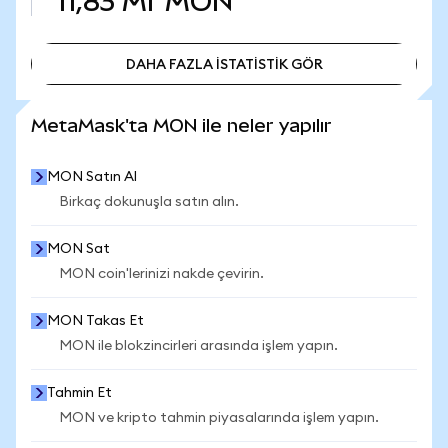
11,83 Mr
MON
DAHA FAZLA İSTATİSTİK GÖR
DAHA FAZLA İSTATİSTİK GÖR
MetaMask'ta MON ile neler yapılır
MON Satın Al
Birkaç dokunuşla satın alın.
MON Sat
MON coin'lerinizi nakde çevirin.
MON Takas Et
MON ile blokzincirleri arasında işlem yapın.
Tahmin Et
MON ve kripto tahmin piyasalarında işlem yapın.