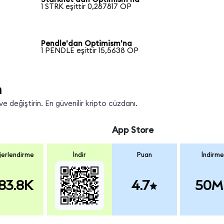
1 STRK eşittir 0,287817 OP
Pendle'dan Optimism'na
1 PENDLE eşittir 15,5638 OP
n
 değiştirin. En güvenilir kripto cüzdanı.
App Store
erlendirme
İndir
Puan
İndirme
83.8K
4.7
50M