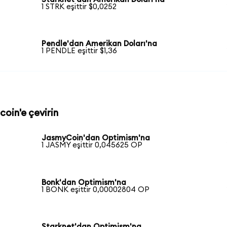
1 STRK eşittir $0,0252
Pendle'dan Amerikan Doları'na
1 PENDLE eşittir $1,36
coin'e çevirin
JasmyCoin'dan Optimism'na
1 JASMY eşittir 0,045625 OP
Bonk'dan Optimism'na
1 BONK eşittir 0,00002804 OP
Starknet'dan Optimism'na