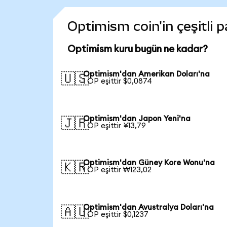
Optimism coin'in çeşitli 
Optimism kuru bugün ne kadar?
Optimism'dan Amerikan Doları'na
🇺🇸
1 OP eşittir $0,0874
Optimism'dan Japon Yeni'na
🇯🇵
1 OP eşittir ¥13,79
Optimism'dan Güney Kore Wonu'na
🇰🇷
1 OP eşittir ₩123,02
Optimism'dan Avustralya Doları'na
🇦🇺
1 OP eşittir $0,1237