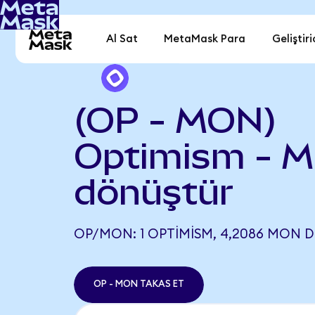
Al Sat
MetaMask Para
Geliştiri
(OP - MON)
Optimism - 
dönüştür
OP/MON: 1 OPTIMISM, 4,2086 MON DE
OP - MON TAKAS ET