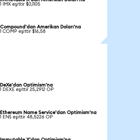
1 IMX eşittir $0,1105
Compound'dan Amerikan Doları'na
1 COMP eşittir $16,58
DeXe'dan Optimism'na
1 DEXE eşittir 25,2912 OP
Ethereum Name Service'dan Optimism'na
1 ENS eşittir 48,5226 OP
Immutable X'dan Optimism'na