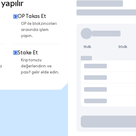
yapılır
İşlem Yap
OP Takas Et
OP ile blokzincirleri
arasında işlem
yapın.
15dk
30dk
Stake Et
Kriptonuzu
a
değerlendirin ve
pasif gelir elde edin.