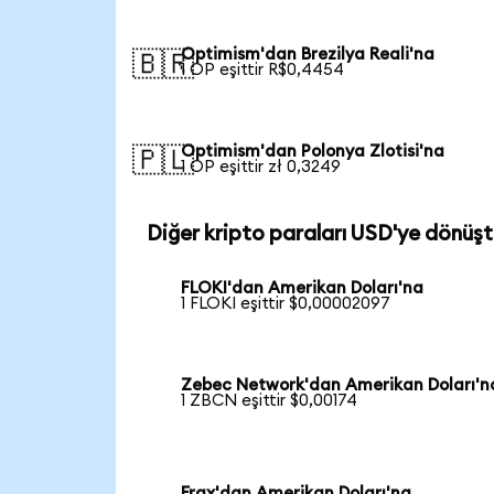
Optimism'dan Brezilya Reali'na
🇧🇷
1 OP eşittir R$0,4454
Optimism'dan Polonya Zlotisi'na
🇵🇱
1 OP eşittir zł 0,3249
Diğer kripto paraları USD'ye dönüşt
FLOKI'dan Amerikan Doları'na
1 FLOKI eşittir $0,00002097
Zebec Network'dan Amerikan Doları'n
1 ZBCN eşittir $0,00174
Frax'dan Amerikan Doları'na