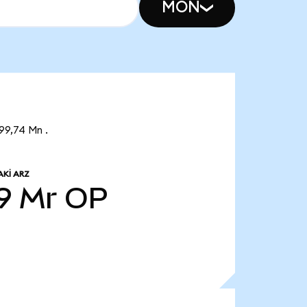
MON
99,74 Mn .
KI ARZ
9 Mr
OP