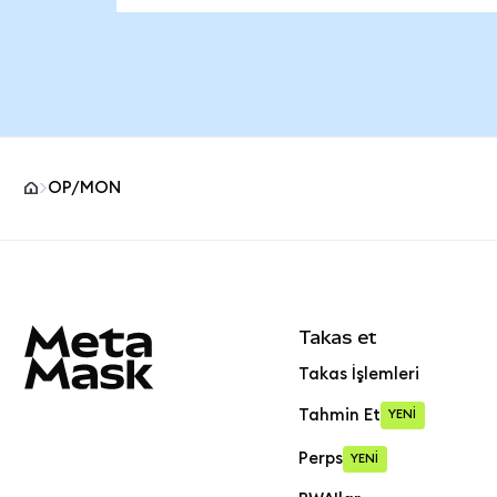
OP/MON
MetaMask site alt bilgisi
Takas et
Takas İşlemleri
Tahmin Et
YENİ
Perps
YENİ