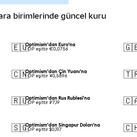
para birimlerinde güncel kuru
Optimism'dan Euro'na
🇪🇺
🇬
1 OP eşittir €0,0756
Optimism'dan Çin Yuanı'na
🇨🇳
🇹
1 OP eşittir ¥0,5896
Optimism'dan Rus Rublesi'na
🇷🇺
🇨
1 OP eşittir ₽7,19
Optimism'dan Singapur Doları'na
🇸🇬
🇨
1 OP eşittir $0,1117