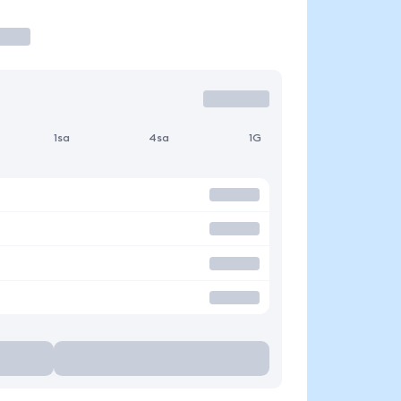
1sa
4sa
1G