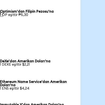
Optimism'dan Filipin Pezosu'na

1 OP eşittir ₱5,30
DeXe'dan Amerikan Doları'na
1 DEXE eşittir $2,21
Ethereum Name Service'dan Amerikan
Doları'na
1 ENS eşittir $4,24
Immutable X'dan Amerikan Doları'na