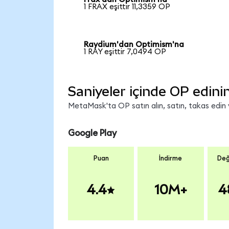
1 FRAX eşittir 11,3359 OP
Raydium'dan Optimism'na
1 RAY eşittir 7,0494 OP
Saniyeler içinde OP edini
MetaMask'ta OP satın alın, satın, takas edin ve
Google Play
Puan
İndirme
Değ
4.4
10M+
4