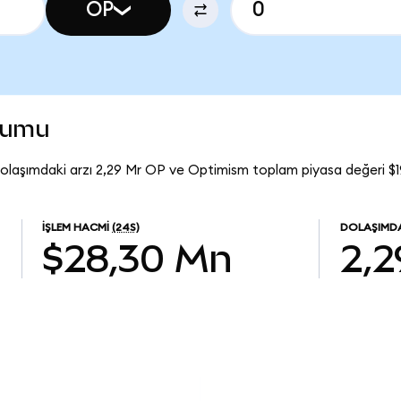
OP
rumu
olaşımdaki arzı 2,29 Mr OP ve Optimism toplam piyasa değeri $1
İŞLEM HACMI
(24S)
DOLAŞIMDA
$28,30 Mn
2,2