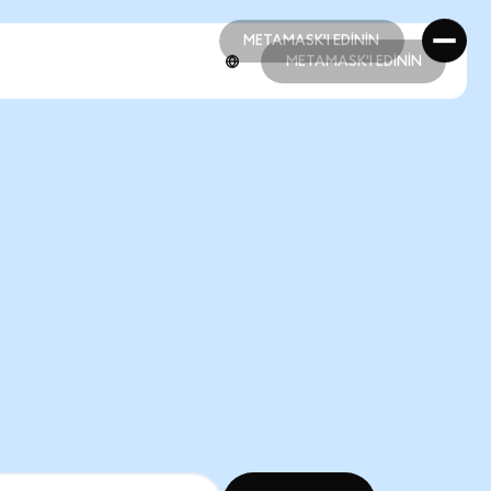
METAMASK'I EDİNİN
METAMASK'I EDİNİN
METAMASK'I EDİNİN
METAMASK'I EDİNİN