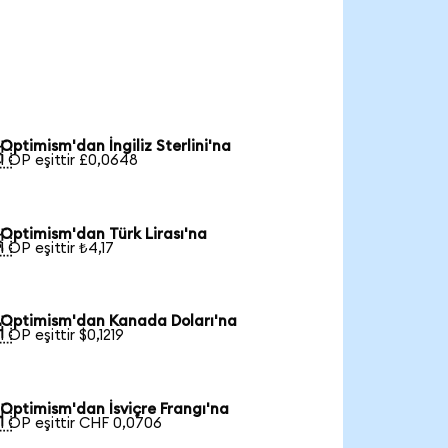
Optimism'dan İngiliz Sterlini'na

1 OP eşittir £0,0648
Optimism'dan Türk Lirası'na

1 OP eşittir ₺4,17
Optimism'dan Kanada Doları'na

1 OP eşittir $0,1219
Optimism'dan İsviçre Frangı'na

1 OP eşittir CHF 0,0706