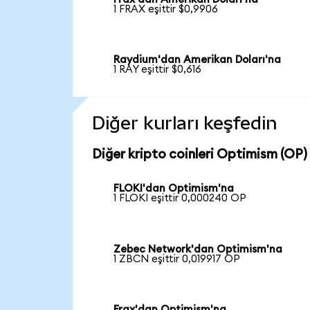
1 FRAX eşittir $0,9906
Raydium'dan Amerikan Doları'na
1 RAY eşittir $0,616
Diğer kurları keşfedin
Diğer kripto coinleri Optimism (OP) 
FLOKI'dan Optimism'na
1 FLOKI eşittir 0,000240 OP
Zebec Network'dan Optimism'na
1 ZBCN eşittir 0,019917 OP
Frax'dan Optimism'na