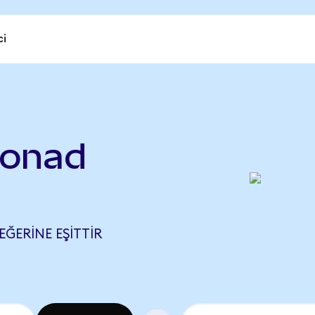
ci
Monad
ĞERINE EŞITTIR