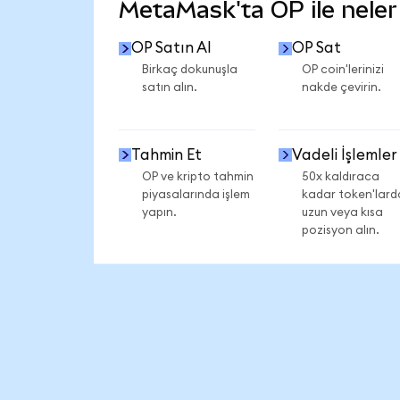
MetaMask'ta OP ile neler 
OP Satın Al
OP Sat
Birkaç dokunuşla
OP coin'lerinizi
satın alın.
nakde çevirin.
Tahmin Et
Vadeli İşlemler
OP ve kripto tahmin
50x kaldıraca
piyasalarında işlem
kadar token'lard
yapın.
uzun veya kısa
pozisyon alın.