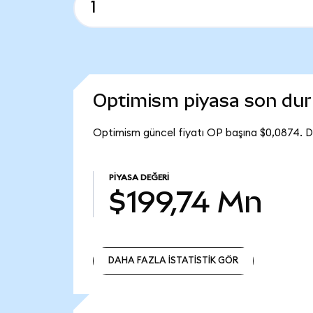
Optimism piyasa son du
Optimism güncel fiyatı OP başına $0,0874. D
PIYASA DEĞERI
$199,74 Mn
DAHA FAZLA İSTATİSTİK GÖR
DAHA FAZLA İSTATİSTİK GÖR