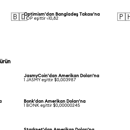
Optimism'dan Bangladeş Takası'na
🇧🇩
🇵
1 OP eşittir ৳10,82
ürün
JasmyCoin'dan Amerikan Doları'na
1 JASMY eşittir $0,003987
a
Bonk'dan Amerikan Doları'na
1 BONK eşittir $0,00000245
Starknet'dan Amerikan Doları'na