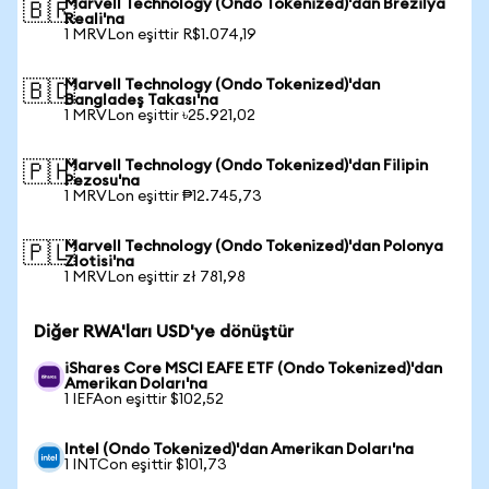
Marvell Technology (Ondo Tokenized)'dan Brezilya
🇧🇷
Reali'na
1 MRVLon eşittir R$1.074,19
Marvell Technology (Ondo Tokenized)'dan
🇧🇩
Bangladeş Takası'na
1 MRVLon eşittir ৳25.921,02
Marvell Technology (Ondo Tokenized)'dan Filipin
🇵🇭
Pezosu'na
1 MRVLon eşittir ₱12.745,73
Marvell Technology (Ondo Tokenized)'dan Polonya
🇵🇱
Zlotisi'na
1 MRVLon eşittir zł 781,98
Diğer RWA'ları USD'ye dönüştür
iShares Core MSCI EAFE ETF (Ondo Tokenized)'dan
Amerikan Doları'na
1 IEFAon eşittir $102,52
Intel (Ondo Tokenized)'dan Amerikan Doları'na
1 INTCon eşittir $101,73