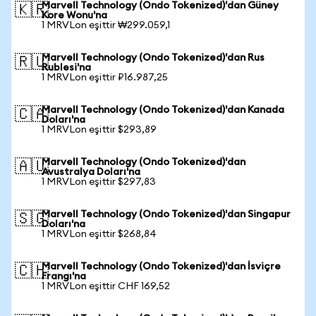
Marvell Technology (Ondo Tokenized)'dan Güney
🇰🇷
Kore Wonu'na
1 MRVLon eşittir ₩299.059,1
Marvell Technology (Ondo Tokenized)'dan Rus
🇷🇺
Rublesi'na
1 MRVLon eşittir ₽16.987,25
Marvell Technology (Ondo Tokenized)'dan Kanada
🇨🇦
Doları'na
1 MRVLon eşittir $293,89
Marvell Technology (Ondo Tokenized)'dan
🇦🇺
Avustralya Doları'na
1 MRVLon eşittir $297,83
Marvell Technology (Ondo Tokenized)'dan Singapur
🇸🇬
Doları'na
1 MRVLon eşittir $268,84
Marvell Technology (Ondo Tokenized)'dan İsviçre
🇨🇭
Frangı'na
1 MRVLon eşittir CHF 169,52