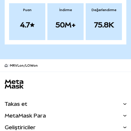
Puan
İndirme
Değerlendirme
4.7
50M+
75.8K
MRVLon/LOWon
MetaMask site alt bilgisi
Takas et
Takas İşlemleri
MetaMask Para
Tahmin Et
YENİ
Kripto Al
Geliştiriciler