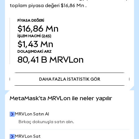
toplam piyasa değeri $16,86 Mn .
PIYASA DEĞERI
$16,86 Mn
İŞLEM HACMI
(24S)
$1,43 Mn
DOLAŞIMDAKI ARZ
80,41 B
MRVLon
DAHA FAZLA İSTATİSTİK GÖR
DAHA FAZLA İSTATİSTİK GÖR
MetaMask'ta MRVLon ile neler yapılır
MRVLon Satın Al
Birkaç dokunuşla satın alın.
MRVLon Sat