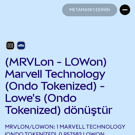
METAMASK'I EDİNİN
METAMASK'I EDİNİN
(MRVLon - LOWon)
Marvell Technology
(Ondo Tokenized) -
Lowe's (Ondo
Tokenized) dönüştür
MRVLON/LOWON: 1 MARVELL TECHNOLOGY
(ONDO TOKENIZED), 0,957582 LOWON