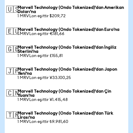
Marvell Technology (Ondo Tokenized)'dan Amerikan
🇺🇸
Doları'na
1 MRVLon eşittir $209,72
Marvell Technology (Ondo Tokenized)'dan Euro'na
🇪🇺
1 MRVLon eşittir €181,66
Marvell Technology (Ondo Tokenized)'dan İngiliz
🇬🇧
Sterlini'na
1 MRVLon eşittir £155,81
Marvell Technology (Ondo Tokenized)'dan Japon
🇯🇵
Yeni'na
1 MRVLon eşittir ¥33.100,25
Marvell Technology (Ondo Tokenized)'dan Çin
🇨🇳
Yuanı'na
1 MRVLon eşittir ¥1.415,48
Marvell Technology (Ondo Tokenized)'dan Türk
🇹🇷
Lirası'na
1 MRVLon eşittir ₺9.981,60