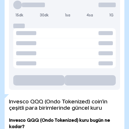
15dk
30dk
1sa
4sa
1G
Invesco QQQ (Ondo Tokenized) coin'in
çeşitli para birimlerinde güncel kuru
Invesco QQQ (Ondo Tokenized) kuru bugün ne
kadar?