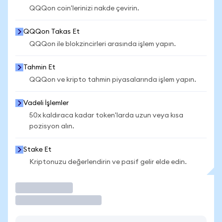
QQQon coin'lerinizi nakde çevirin.
QQQon Takas Et
QQQon ile blokzincirleri arasında işlem yapın.
Tahmin Et
QQQon ve kripto tahmin piyasalarında işlem yapın.
Vadeli İşlemler
50x kaldıraca kadar token'larda uzun veya kısa
pozisyon alın.
Stake Et
Kriptonuzu değerlendirin ve pasif gelir elde edin.
İşlem Yap