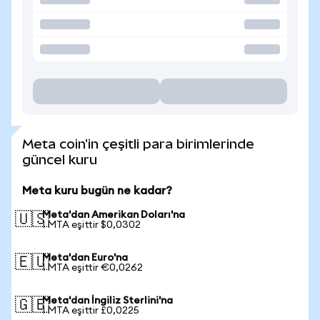
Meta coin'in çeşitli para birimlerinde
güncel kuru
Meta kuru bugün ne kadar?
Meta'dan Amerikan Doları'na
🇺🇸
1 MTA eşittir $0,0302
Meta'dan Euro'na
🇪🇺
1 MTA eşittir €0,0262
Meta'dan İngiliz Sterlini'na
🇬🇧
1 MTA eşittir £0,0225