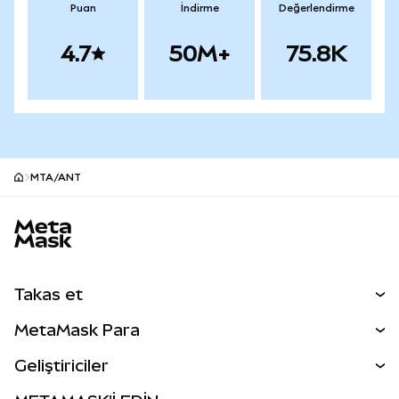
Puan
İndirme
Değerlendirme
4.7
50M+
75.8K
MTA/ANT
MetaMask site alt bilgisi
Takas et
Takas İşlemleri
MetaMask Para
Tahmin Et
YENİ
Kripto Al
Geliştiriciler
Perps
YENİ
MetaMask Kart
Dökümantasyon