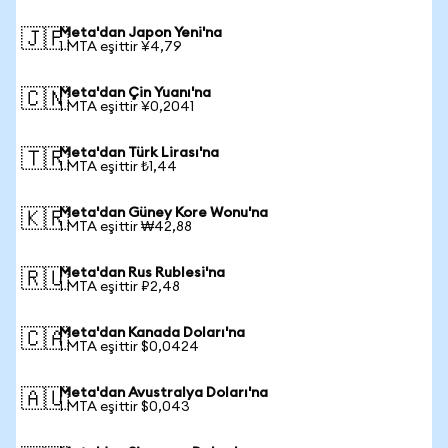
Meta'dan Japon Yeni'na
🇯🇵
1 MTA eşittir ¥4,79
Meta'dan Çin Yuanı'na
🇨🇳
1 MTA eşittir ¥0,2041
Meta'dan Türk Lirası'na
🇹🇷
1 MTA eşittir ₺1,44
Meta'dan Güney Kore Wonu'na
🇰🇷
1 MTA eşittir ₩42,88
Meta'dan Rus Rublesi'na
🇷🇺
1 MTA eşittir ₽2,48
Meta'dan Kanada Doları'na
🇨🇦
1 MTA eşittir $0,0424
Meta'dan Avustralya Doları'na
🇦🇺
1 MTA eşittir $0,043