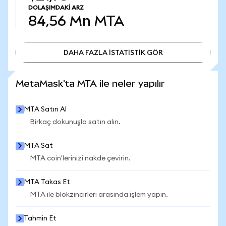
DOLAŞIMDAKI ARZ
84,56 Mn
MTA
DAHA FAZLA İSTATİSTİK GÖR
DAHA FAZLA İSTATİSTİK GÖR
MetaMask'ta MTA ile neler yapılır
MTA Satın Al
Birkaç dokunuşla satın alın.
MTA Sat
MTA coin'lerinizi nakde çevirin.
MTA Takas Et
MTA ile blokzincirleri arasında işlem yapın.
Tahmin Et