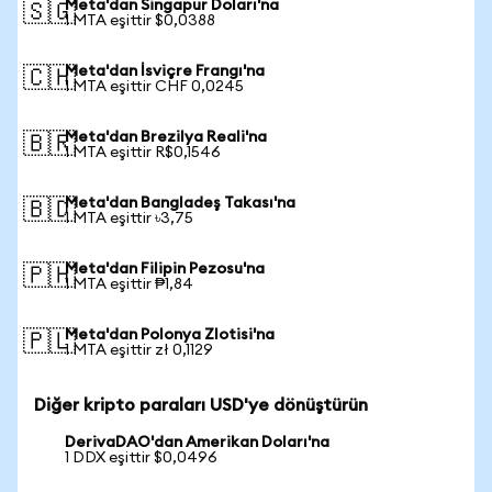
Meta'dan Singapur Doları'na
🇸🇬
1 MTA eşittir $0,0388
Meta'dan İsviçre Frangı'na
🇨🇭
1 MTA eşittir CHF 0,0245
Meta'dan Brezilya Reali'na
🇧🇷
1 MTA eşittir R$0,1546
Meta'dan Bangladeş Takası'na
🇧🇩
1 MTA eşittir ৳3,75
Meta'dan Filipin Pezosu'na
🇵🇭
1 MTA eşittir ₱1,84
Meta'dan Polonya Zlotisi'na
🇵🇱
1 MTA eşittir zł 0,1129
Diğer kripto paraları USD'ye dönüştürün
DerivaDAO'dan Amerikan Doları'na
1 DDX eşittir $0,0496