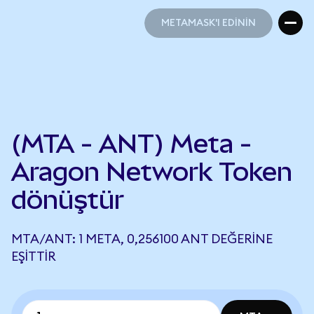
METAMASK'I EDİNİN
METAMASK'I EDİNİN
(MTA - ANT) Meta -
Aragon Network Token
dönüştür
MTA/ANT: 1 META, 0,256100 ANT DEĞERINE
EŞITTIR