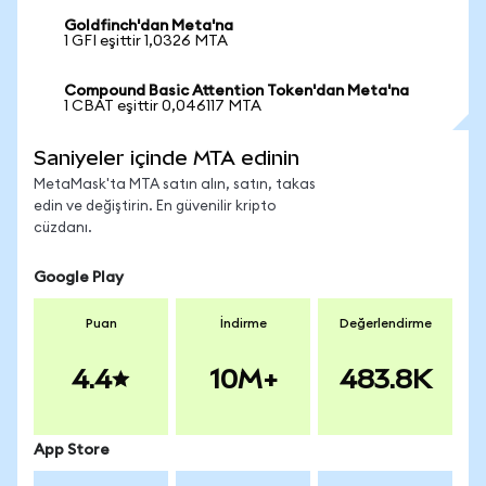
Goldfinch'dan Meta'na
1 GFI eşittir 1,0326 MTA
Compound Basic Attention Token'dan Meta'na
1 CBAT eşittir 0,046117 MTA
Saniyeler içinde MTA edinin
MetaMask'ta MTA satın alın, satın, takas
edin ve değiştirin. En güvenilir kripto
cüzdanı.
Google Play
Puan
İndirme
Değerlendirme
4.4
10M+
483.8K
App Store