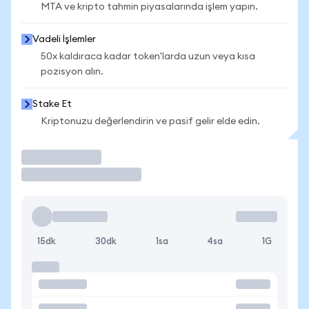
MTA ve kripto tahmin piyasalarında işlem yapın.
Vadeli İşlemler
50x kaldıraca kadar token'larda uzun veya kısa
pozisyon alın.
Stake Et
Kriptonuzu değerlendirin ve pasif gelir elde edin.
İşlem Yap
15dk
30dk
1sa
4sa
1G