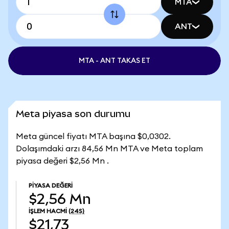
MTA
ANT
MTA - ANT TAKAS ET
Meta piyasa son durumu
Meta güncel fiyatı MTA başına $0,0302.
Dolaşımdaki arzı 84,56 Mn MTA ve Meta toplam
piyasa değeri $2,56 Mn .
PIYASA DEĞERI
$2,56 Mn
İŞLEM HACMI
(24S)
$21,73