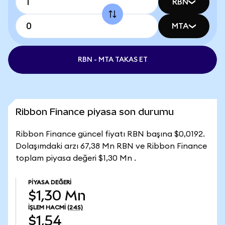
RBN
MTA
RBN - MTA TAKAS ET
Ribbon Finance piyasa son durumu
Ribbon Finance güncel fiyatı RBN başına $0,0192.
Dolaşımdaki arzı 67,38 Mn RBN ve Ribbon Finance
toplam piyasa değeri $1,30 Mn .
PIYASA DEĞERI
$1,30 Mn
İŞLEM HACMI
(24S)
$1,54