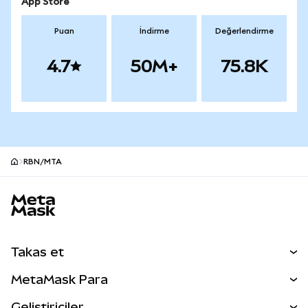
App Store
Puan
İndirme
Değerlendirme
4.7
50M+
75.8K
RBN/MTA
MetaMask site alt bilgisi
Takas et
Takas İşlemleri
MetaMask Para
Tahmin Et
YENİ
Kripto Al
Geliştiriciler