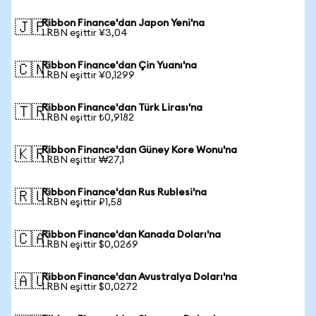
Ribbon Finance'dan Japon Yeni'na
🇯🇵
1 RBN eşittir ¥3,04
Ribbon Finance'dan Çin Yuanı'na
🇨🇳
1 RBN eşittir ¥0,1299
Ribbon Finance'dan Türk Lirası'na
🇹🇷
1 RBN eşittir ₺0,9182
Ribbon Finance'dan Güney Kore Wonu'na
🇰🇷
1 RBN eşittir ₩27,1
Ribbon Finance'dan Rus Rublesi'na
🇷🇺
1 RBN eşittir ₽1,58
Ribbon Finance'dan Kanada Doları'na
🇨🇦
1 RBN eşittir $0,0269
Ribbon Finance'dan Avustralya Doları'na
🇦🇺
1 RBN eşittir $0,0272