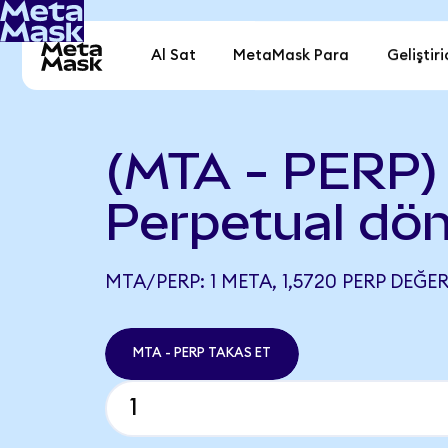
Al Sat
MetaMask Para
Geliştiri
(MTA - PERP)
Perpetual dö
MTA/PERP: 1 META, 1,5720 PERP DEĞER
MTA - PERP TAKAS ET