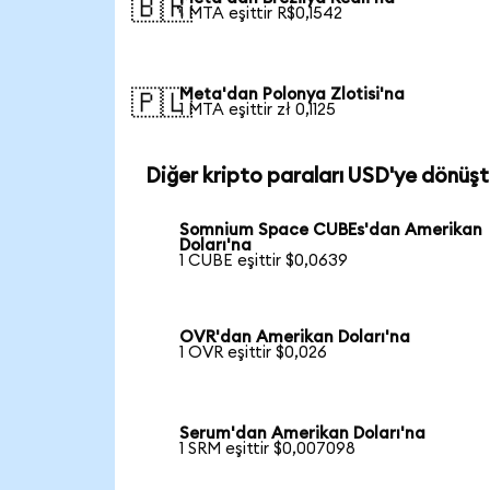
🇧🇷
1 MTA eşittir R$0,1542
Meta'dan Polonya Zlotisi'na
🇵🇱
1 MTA eşittir zł 0,1125
Diğer kripto paraları USD'ye dönüşt
Somnium Space CUBEs'dan Amerikan
Doları'na
1 CUBE eşittir $0,0639
OVR'dan Amerikan Doları'na
1 OVR eşittir $0,026
Serum'dan Amerikan Doları'na
1 SRM eşittir $0,007098