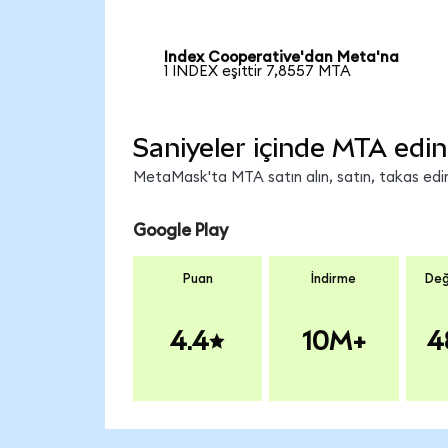
Index Cooperative'dan Meta'na
1 INDEX eşittir 7,8557 MTA
Saniyeler içinde MTA edin
MetaMask'ta MTA satın alın, satın, takas edin 
Google Play
Puan
İndirme
Değ
4.4
10M+
4