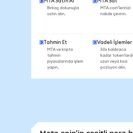
MTA Satın Al
MTA Sat
Birkaç dokunuşla
MTA coin'lerinizi
satın alın.
nakde çevirin.
Tahmin Et
Vadeli İşlemler
MTA ve kripto
50x kaldıraca
tahmin
kadar token'lard
piyasalarında işlem
uzun veya kısa
yapın.
pozisyon alın.