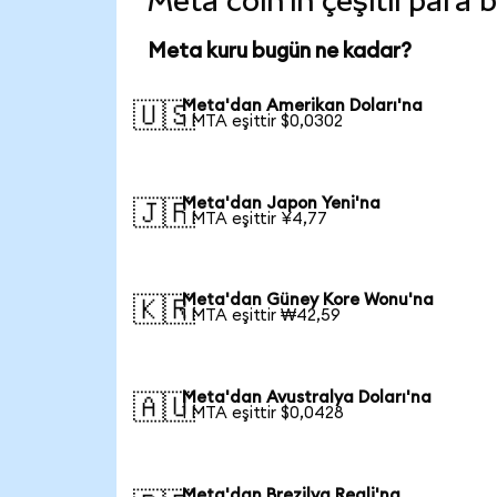
Meta coin'in çeşitli para 
Meta kuru bugün ne kadar?
Meta'dan Amerikan Doları'na
🇺🇸
1 MTA eşittir $0,0302
Meta'dan Japon Yeni'na
🇯🇵
1 MTA eşittir ¥4,77
Meta'dan Güney Kore Wonu'na
🇰🇷
1 MTA eşittir ₩42,59
Meta'dan Avustralya Doları'na
🇦🇺
1 MTA eşittir $0,0428
Meta'dan Brezilya Reali'na