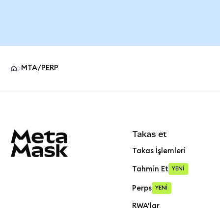
MTA/PERP
MetaMask site alt bilgisi
Takas et
Takas İşlemleri
Tahmin Et
YENİ
Perps
YENİ
RWA'lar