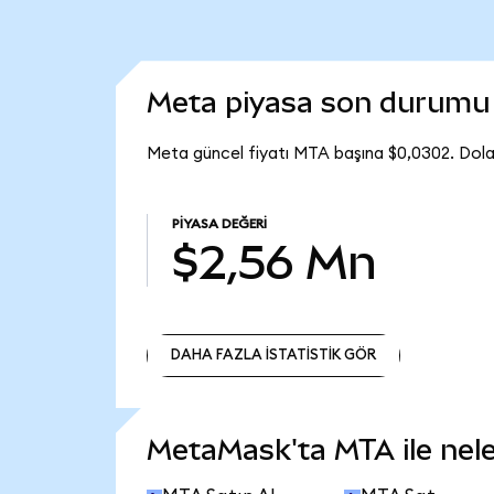
Meta piyasa son durumu
Meta güncel fiyatı MTA başına $0,0302. Dol
PIYASA DEĞERI
$2,56 Mn
DAHA FAZLA İSTATİSTİK GÖR
DAHA FAZLA İSTATİSTİK GÖR
MetaMask'ta MTA ile neler