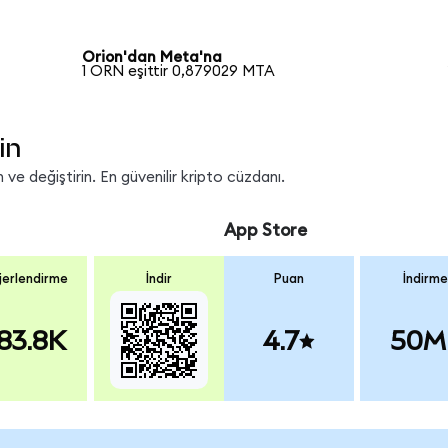
Orion'dan Meta'na
1 ORN eşittir 0,879029 MTA
in
ve değiştirin. En güvenilir kripto cüzdanı.
App Store
erlendirme
İndir
Puan
İndirme
83.8K
4.7
50M