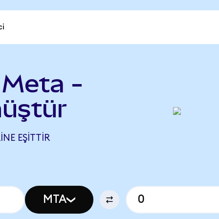
ci
 Meta -
nüştür
INE EŞITTIR
MTA