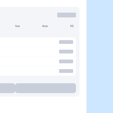
1sa
4sa
1G