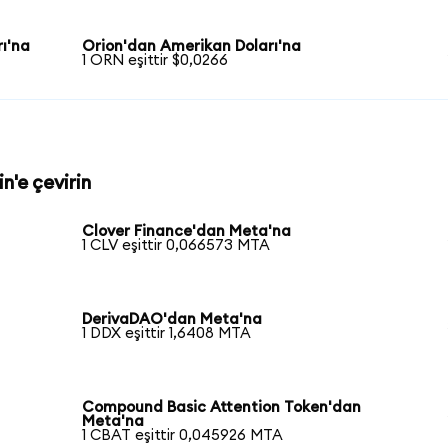
ı'na
Orion'dan Amerikan Doları'na
1 ORN eşittir $0,0266
n'e çevirin
Clover Finance'dan Meta'na
1 CLV eşittir 0,066573 MTA
DerivaDAO'dan Meta'na
1 DDX eşittir 1,6408 MTA
Compound Basic Attention Token'dan
Meta'na
1 CBAT eşittir 0,045926 MTA