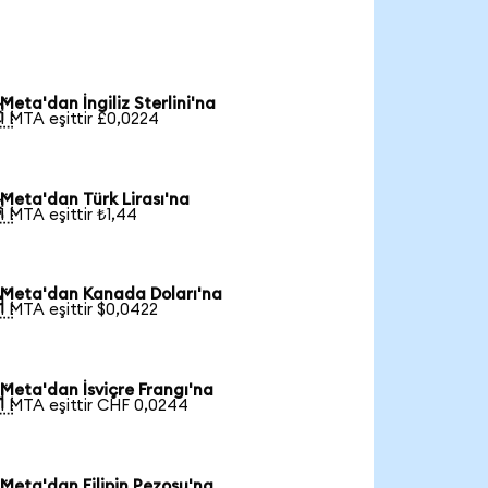
Meta'dan İngiliz Sterlini'na

1 MTA eşittir £0,0224
Meta'dan Türk Lirası'na

1 MTA eşittir ₺1,44
Meta'dan Kanada Doları'na

1 MTA eşittir $0,0422
Meta'dan İsviçre Frangı'na

1 MTA eşittir CHF 0,0244
Meta'dan Filipin Pezosu'na