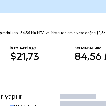
aşımdaki arzı 84,56 Mn MTA ve Meta toplam piyasa değeri $2,56
İŞLEM HACMI
(24S)
DOLAŞIMDAKI ARZ
$21,73
84,56
 yapılır
İşlem Yap