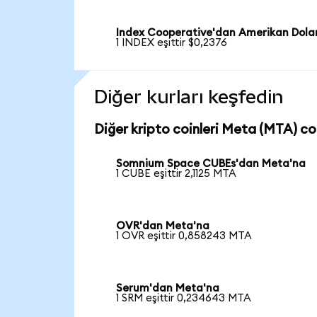
Index Cooperative'dan Amerikan Dolar
1 INDEX eşittir $0,2376
Diğer kurları keşfedin
Diğer kripto coinleri Meta (MTA) coi
Somnium Space CUBEs'dan Meta'na
1 CUBE eşittir 2,1125 MTA
OVR'dan Meta'na
1 OVR eşittir 0,858243 MTA
Serum'dan Meta'na
1 SRM eşittir 0,234643 MTA