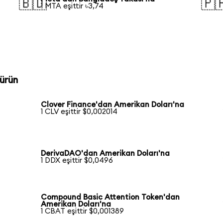
🇧🇩
🇵
1 MTA eşittir ৳3,74
ürün
Clover Finance'dan Amerikan Doları'na
1 CLV eşittir $0,002014
DerivaDAO'dan Amerikan Doları'na
1 DDX eşittir $0,0496
Compound Basic Attention Token'dan
Amerikan Doları'na
1 CBAT eşittir $0,001389