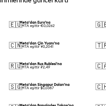
birimlerinde güncel kuru
Meta'dan Euro'na
🇪🇺
🇬
1 MTA eşittir €0,0262
Meta'dan Çin Yuanı'na
🇨🇳
🇹
1 MTA eşittir ¥0,2041
Meta'dan Rus Rublesi'na
🇷🇺
🇨
1 MTA eşittir ₽2,49
Meta'dan Singapur Doları'na
🇸🇬
🇨
1 MTA eşittir $0,0387
Meta'dan Bangladeş Takası'na