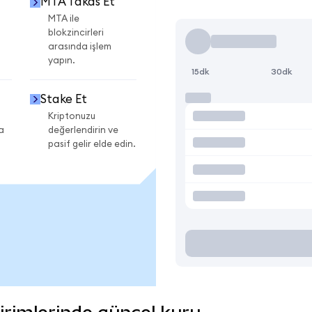
MTA Takas Et
MTA ile
blokzincirleri
arasında işlem
yapın.
15dk
30dk
Stake Et
Kriptonuzu
a
değerlendirin ve
pasif gelir elde edin.